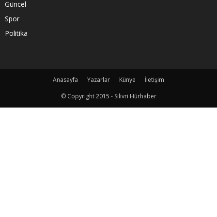
Güncel
Spor
Politika
Anasayfa
Yazarlar
Künye
İletişim
© Copyright 2015 - Silivri Hürhaber