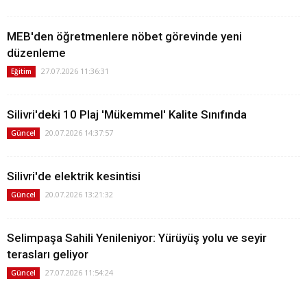
MEB'den öğretmenlere nöbet görevinde yeni
düzenleme
27.07.2026 11:36:31
Eğitim
Silivri'deki 10 Plaj 'Mükemmel' Kalite Sınıfında
20.07.2026 14:37:57
Güncel
Silivri'de elektrik kesintisi
20.07.2026 13:21:32
Güncel
Selimpaşa Sahili Yenileniyor: Yürüyüş yolu ve seyir
terasları geliyor
27.07.2026 11:54:24
Güncel