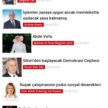
06.08.2026
Sevginar Sali
İşlemler yasaya uygun ancak memlekette
uyulacak yasa kalmamış
06.08.2026
İbrahim Kömür
Ahde Vefa
05.08.2026
Eğitmen ve Yazar Nagihan Şanlı
Silivri'den başlayacak Demokrasi Cephesi
05.08.2026
Hasan Baki Çifçi
Kuşak çatışmasının psiko-sosyal dinamikleri
05.08.2026
Uzm. Klinik Psikolog Gül Dümen