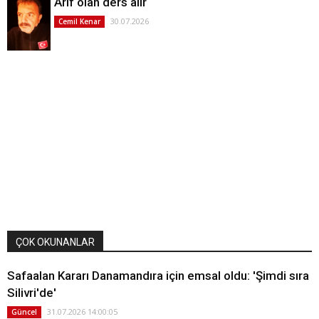
Arif olan ders alır
30.07.2026
Cemil Kenar
ÇOK OKUNANLAR
Safaalan Kararı Danamandıra için emsal oldu: 'Şimdi sıra
Silivri'de'
31.07.2026 14:00:05
Güncel