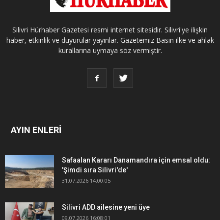
Silivri Hürhaber Gazetesi resmi internet sitesidir. Silivri'ye ilişkin
haber, etkinlik ve duyurular yayınlar. Gazetemiz Basın ilke ve ahlak
kurallarına uymaya söz vermiştir.
AYIN ENLERİ
Safaalan Kararı Danamandıra için emsal oldu:
'Şimdi sıra Silivri'de'
31.07.2026 14:00:05
Silivri ADD ailesine yeni üye
09.07.2026 16:08:01