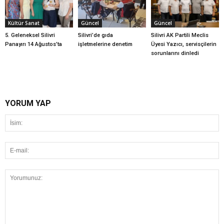
Kültür Sanat
Güncel
Güncel
5. Geleneksel Silivri
Silivri’de gıda
Silivri AK Partili Meclis
Panayırı 14 Ağustos’ta
işletmelerine denetim
Üyesi Yazıcı, servisçilerin
sorunlarını dinledi
YORUM YAP