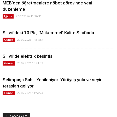
MEB'den öğretmenlere nöbet görevinde yeni
düzenleme
27.07.2026 11:36:31
Eğitim
Silivri'deki 10 Plaj 'Mükemmel' Kalite Sınıfında
20.07.2026 14:37:57
Güncel
Silivri'de elektrik kesintisi
20.07.2026 13:21:32
Güncel
Selimpaşa Sahili Yenileniyor: Yürüyüş yolu ve seyir
terasları geliyor
27.07.2026 11:54:24
Güncel
1. SAYFAMIZ