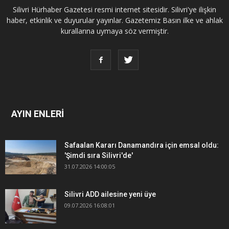
Silivri Hürhaber Gazetesi resmi internet sitesidir. Silivri'ye ilişkin
haber, etkinlik ve duyurular yayınlar. Gazetemiz Basın ilke ve ahlak
kurallarına uymaya söz vermiştir.
AYIN ENLERİ
Safaalan Kararı Danamandıra için emsal oldu:
'Şimdi sıra Silivri'de'
31.07.2026 14:00:05
Silivri ADD ailesine yeni üye
09.07.2026 16:08:01