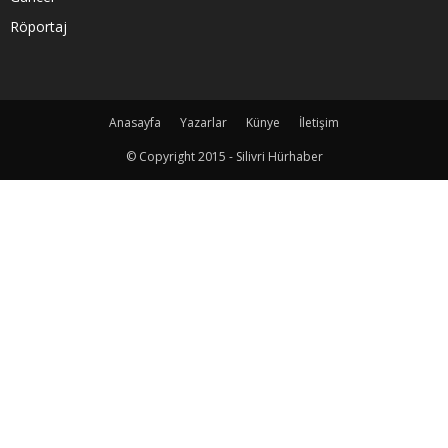
Röportaj
Anasayfa
Yazarlar
Künye
İletişim
© Copyright 2015 - Silivri Hürhaber