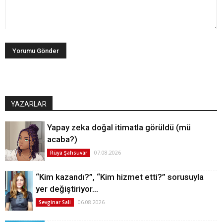
YAZARLAR
Yapay zeka doğal itimatla görüldü (mü
acaba?)
07.08.2026
Rüya Şahsuvar
“Kim kazandı?”, “Kim hizmet etti?” sorusuyla
yer değiştiriyor…
06.08.2026
Sevginar Sali