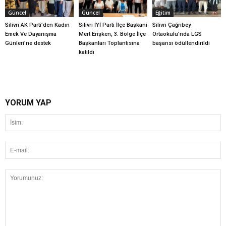
Güncel
Güncel
Eğitim
Silivri AK Parti’den Kadın
Silivri İYİ Parti İlçe Başkanı
Silivri Çağrıbey
Emek Ve Dayanışma
Mert Erişken, 3. Bölge İlçe
Ortaokulu’nda LGS
Günleri’ne destek
Başkanları Toplantısına
başarısı ödüllendirildi
katıldı
YORUM YAP