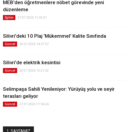
MEB'den öğretmenlere nöbet görevinde yeni
düzenleme
27.07.2026 11:36:31
Eğitim
Silivri'deki 10 Plaj 'Mükemmel' Kalite Sınıfında
20.07.2026 14:37:57
Güncel
Silivri'de elektrik kesintisi
20.07.2026 13:21:32
Güncel
Selimpaşa Sahili Yenileniyor: Yürüyüş yolu ve seyir
terasları geliyor
27.07.2026 11:54:24
Güncel
1. SAYFAMIZ