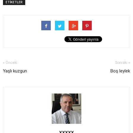
ETİKETLER
« Önceki
Sonraki »
Yaşlı kuzgun
Boş leylek
XXXXX