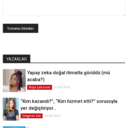
YAZARLAR
Yapay zeka doğal itimatla görüldü (mü
acaba?)
07.08.2026
Rüya Şahsuvar
“Kim kazandı?”, “Kim hizmet etti?” sorusuyla
yer değiştiriyor…
06.08.2026
Sevginar Sali