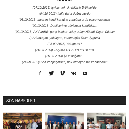
(07.10.2013) Işıklar, teknik ekibiyle Brüksel’de
(04.10.2013) İstifa daha doğru olurdu
(03.10.2013) İnsanın kendi kendine yaptığını ordu gelse yapamaz
(02.10.2013) Dedikleri ve söylemek istedikleri...
(02.10.2013) AK Parti’nin genç başkan aday adayı Hüsnü Yaşar Yalman
() Arkadaşım, yoldaşım, canım eşim İlhan Uygun’a
(28.09.2013) Yakıştı mı?
(26.09.2013) TAŞIMA OY SÖYLENTİLERİ
(25.09.2013) İyi ki doğduk...
(24.09.2013) Sen vazgeçersen, hak etmeyen biri kazanacak!
SON HABERLER