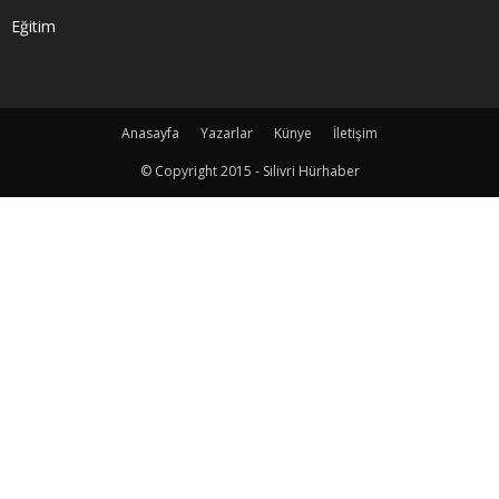
Eğitim
Anasayfa
Yazarlar
Künye
İletişim
© Copyright 2015 - Silivri Hürhaber