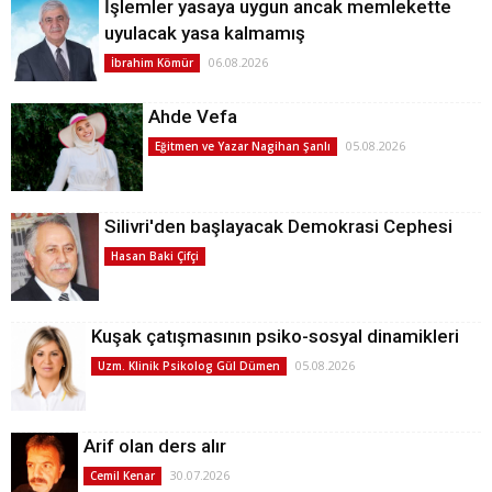
İşlemler yasaya uygun ancak memlekette
uyulacak yasa kalmamış
06.08.2026
İbrahim Kömür
Ahde Vefa
05.08.2026
Eğitmen ve Yazar Nagihan Şanlı
Silivri'den başlayacak Demokrasi Cephesi
Hasan Baki Çifçi
Kuşak çatışmasının psiko-sosyal dinamikleri
05.08.2026
Uzm. Klinik Psikolog Gül Dümen
Arif olan ders alır
30.07.2026
Cemil Kenar