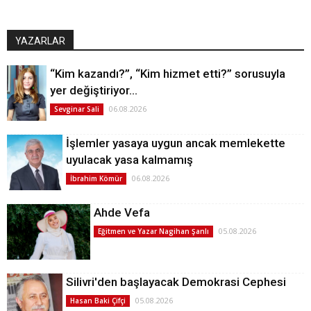
YAZARLAR
“Kim kazandı?”, “Kim hizmet etti?” sorusuyla
yer değiştiriyor…
06.08.2026
Sevginar Sali
İşlemler yasaya uygun ancak memlekette
uyulacak yasa kalmamış
06.08.2026
İbrahim Kömür
Ahde Vefa
05.08.2026
Eğitmen ve Yazar Nagihan Şanlı
Silivri'den başlayacak Demokrasi Cephesi
05.08.2026
Hasan Baki Çifçi