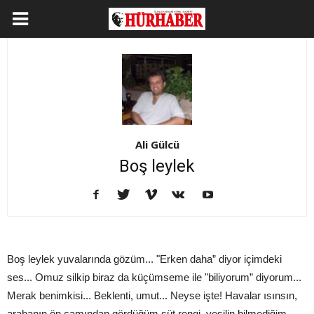
Ali Gülcü
Boş leylek
Boş leylek yuvalarında gözüm... "Erken daha” diyor içimdeki
ses... Omuz silkip biraz da küçümseme ile "biliyorum” diyorum...
Merak benimkisi... Beklenti, umut... Neyse işte! Havalar ısınsın,
arabanın ön camından gördüğüm süt rengi, yeşilin bilmediğim