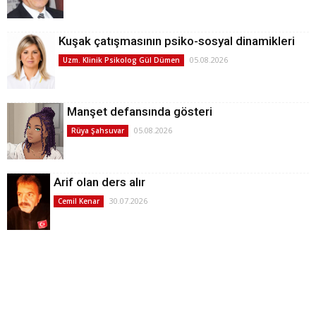
Kuşak çatışmasının psiko-sosyal dinamikleri
05.08.2026
Uzm. Klinik Psikolog Gül Dümen
Manşet defansında gösteri
05.08.2026
Rüya Şahsuvar
Arif olan ders alır
30.07.2026
Cemil Kenar