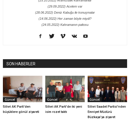
(25.10.2022) Aramızdaki kahramanlar
(29.09.2022) Acelem var
(28.06.2022) Deniz Kabuğu ile konuşmalar
(14.06.2022) Her zaman böyle miydi?
(24.05.2022) Kahramanın paltosu
SON HABERLER
Güncel
Güncel
Güncel
Silivri AK Parti'den
Silivri AK Parti'de iki yeni
Silivri Saadet Partisi'nden
büyüklere gönül ziyareti
isim rozet taktı
Emniyet Müdürü
Büzkaya'ya ziyaret