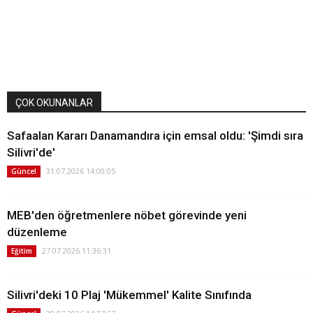
ÇOK OKUNANLAR
Safaalan Kararı Danamandıra için emsal oldu: 'Şimdi sıra
Silivri'de'
31.07.2026 14:00:05
Güncel
MEB'den öğretmenlere nöbet görevinde yeni
düzenleme
27.07.2026 11:36:31
Eğitim
Silivri'deki 10 Plaj 'Mükemmel' Kalite Sınıfında