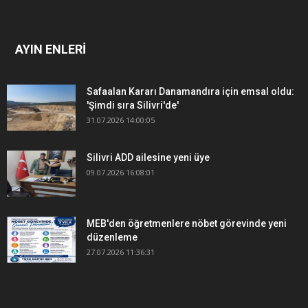
AYIN ENLERİ
Safaalan Kararı Danamandıra için emsal oldu:
'Şimdi sıra Silivri'de'
31.07.2026 14:00:05
Silivri ADD ailesine yeni üye
09.07.2026 16:08:01
MEB'den öğretmenlere nöbet görevinde yeni
düzenleme
27.07.2026 11:36:31