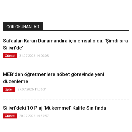
ÇOK OKUNANLAR
Safaalan Kararı Danamandıra için emsal oldu: 'Şimdi sıra
Silivri'de'
31.07.2026 14:00:05
Güncel
MEB'den öğretmenlere nöbet görevinde yeni
düzenleme
27.07.2026 11:36:31
Eğitim
Silivri'deki 10 Plaj 'Mükemmel' Kalite Sınıfında
20.07.2026 14:37:57
Güncel