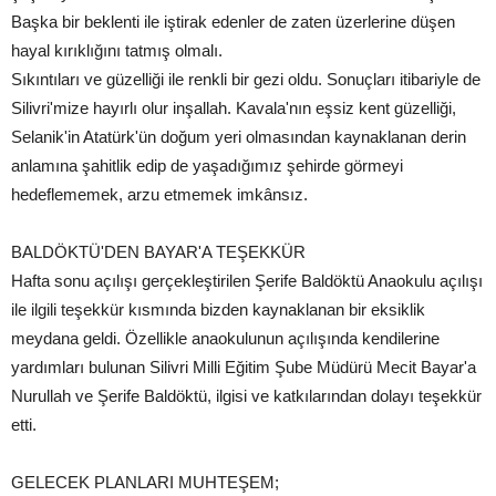
Başka bir beklenti ile iştirak edenler de zaten üzerlerine düşen
hayal kırıklığını tatmış olmalı.
Sıkıntıları ve güzelliği ile renkli bir gezi oldu. Sonuçları itibariyle de
Silivri'mize hayırlı olur inşallah. Kavala'nın eşsiz kent güzelliği,
Selanik'in Atatürk'ün doğum yeri olmasından kaynaklanan derin
anlamına şahitlik edip de yaşadığımız şehirde görmeyi
hedeflememek, arzu etmemek imkânsız.
BALDÖKTÜ'DEN BAYAR'A TEŞEKKÜR
Hafta sonu açılışı gerçekleştirilen Şerife Baldöktü Anaokulu açılışı
ile ilgili teşekkür kısmında bizden kaynaklanan bir eksiklik
meydana geldi. Özellikle anaokulunun açılışında kendilerine
yardımları bulunan Silivri Milli Eğitim Şube Müdürü Mecit Bayar'a
Nurullah ve Şerife Baldöktü, ilgisi ve katkılarından dolayı teşekkür
etti.
GELECEK PLANLARI MUHTEŞEM;