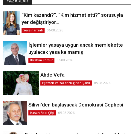
YAZARLAR
“Kim kazandı?”. “Kim hizmet etti?” sorusuyla
yer değiştiriyor…
06.08.2026
Sevginar Sali
İşlemler yasaya uygun ancak memlekette
uyulacak yasa kalmamış
06.08.2026
İbrahim Kömür
Ahde Vefa
05.08.2026
Eğitmen ve Yazar Nagihan Şanlı
Silivri'den başlayacak Demokrasi Cephesi
05.08.2026
Hasan Baki Çifçi