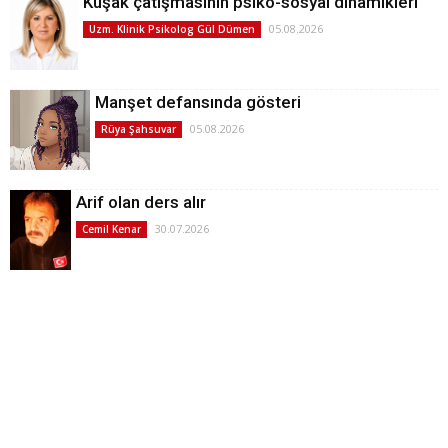
Kuşak çatışmasının psiko-sosyal dinamikleri
05.08.2026
Uzm. Klinik Psikolog Gül Dümen
Manşet defansında gösteri
05.08.2026
Rüya Şahsuvar
Arif olan ders alır
30.07.2026
Cemil Kenar