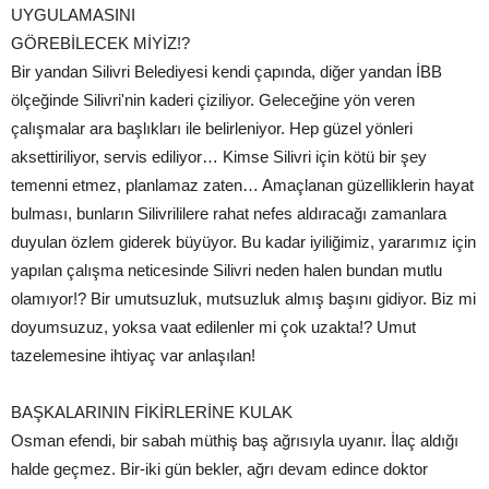
UYGULAMASINI
GÖREBİLECEK MİYİZ!?
Bir yandan Silivri Belediyesi kendi çapında, diğer yandan İBB
ölçeğinde Silivri'nin kaderi çiziliyor. Geleceğine yön veren
çalışmalar ara başlıkları ile belirleniyor. Hep güzel yönleri
aksettiriliyor, servis ediliyor… Kimse Silivri için kötü bir şey
temenni etmez, planlamaz zaten… Amaçlanan güzelliklerin hayat
bulması, bunların Silivrililere rahat nefes aldıracağı zamanlara
duyulan özlem giderek büyüyor. Bu kadar iyiliğimiz, yararımız için
yapılan çalışma neticesinde Silivri neden halen bundan mutlu
olamıyor!? Bir umutsuzluk, mutsuzluk almış başını gidiyor. Biz mi
doyumsuzuz, yoksa vaat edilenler mi çok uzakta!? Umut
tazelemesine ihtiyaç var anlaşılan!
BAŞKALARININ FİKİRLERİNE KULAK
Osman efendi, bir sabah müthiş baş ağrısıyla uyanır. İlaç aldığı
halde geçmez. Bir-iki gün bekler, ağrı devam edince doktor