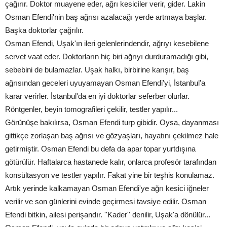
çağırır. Doktor muayene eder, ağrı kesiciler verir, gider. Lakin
Osman Efendi'nin baş ağrısı azalacağı yerde artmaya başlar.
Başka doktorlar çağrılır.
Osman Efendi, Uşak'ın ileri gelenlerindendir, ağrıyı kesebilene
servet vaat eder. Doktorların hiç biri ağrıyı durduramadığı gibi,
sebebini de bulamazlar. Uşak halkı, birbirine karışır, baş
ağrısından geceleri uyuyamayan Osman Efendi'yi, İstanbul'a
karar verirler. İstanbul'da en iyi doktorlar seferber olurlar.
Röntgenler, beyin tomografileri çekilir, testler yapılır...
Görünüşe bakılırsa, Osman Efendi turp gibidir. Oysa, dayanması
gittikçe zorlaşan baş ağrısı ve gözyaşları, hayatını çekilmez hale
getirmiştir. Osman Efendi bu defa da apar topar yurtdışına
götürülür. Haftalarca hastanede kalır, onlarca profesör tarafından
konsültasyon ve testler yapılır. Fakat yine bir teşhis konulamaz.
Artık yerinde kalkamayan Osman Efendi'ye ağrı kesici iğneler
verilir ve son günlerini evinde geçirmesi tavsiye edilir. Osman
Efendi bitkin, ailesi perişandır. ''Kader'' denilir, Uşak'a dönülür...