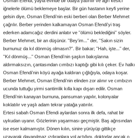
Osman Efendi, yayla evinde bir odaya yatırılır ve ağrı kesici
iğnelerle ölümü beklemeye başlar. Bir gün hastanın keyfi yerine
gelsin diye, Osman Efendi'nin eski berberi olan Berber Mehmet
çağrılır. Berber yerinden kalkamayan Osman Efendi'yi traş
ederken adamcağız derdini anlatır ve ''ölümü beklediğini'' söyler.
Berber Mehmet, bir an düşünür. ''Bey'im...'' der, ''Sakın sizin
burnunuz da kıl dönmüş olmasın?''. Bir bakar; ''Hah, işte...'' der,
''Kıl dönmüş...'' Osman Efendi'nin şaşkın bakışlarına
aldırmaksızın, çantasından cımbızı kaptığı gibi kılı çeker. Ev halkı
Osman Efendi'nin köyü ayağa kaldıran çığlığıyla, odaya koşar.
Berber Mehmet, Osman Efendi'nin elinden zor alınır ve cımbızın
ucunda tuttuğu yirmi santimlik kılla kapı dışarı edilir. Osman
Efendi'nin kanayan burnuna, pansuman yapılır, kolonyalar
koklatılır ve yaşlı adam tekrar yatağa yatırılır.
Ertesi sabah Osman Efendi aylardan sonra ilk defa, rahat bir
uykudan uyanır. Gözlerinin yaşarması geçmiştir. Baş ağrısından
ise eser kalmamıştır. Dönen kılın, sinire yürüyüp gittikçe
uzayarak dayanılmaz ızdıraplara yol açtığını, doktorlar ancak o