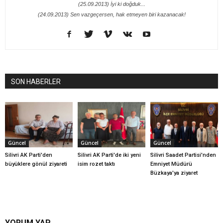
(25.09.2013) İyi ki doğduk...
(24.09.2013) Sen vazgeçersen, hak etmeyen biri kazanacak!
SON HABERLER
Güncel
Güncel
Güncel
Silivri AK Parti'den
Silivri AK Parti'de iki yeni
Silivri Saadet Partisi'nden
büyüklere gönül ziyareti
isim rozet taktı
Emniyet Müdürü
Büzkaya'ya ziyaret
YORUM YAP