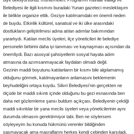
Belediyesi ile ilgili kısmını buradaki Yunan gazeteci meslektaşım
ile birlikte organize ettik. Geziye katılmamdaki en önemli neden
de buydu. Etkinlik kültürel, sanatsal ve iki ülke arasındaki
dostlukların geliştirilmesi adına atılan adımlar bakımından
yararlıydı. Katılan meclis üyeleri, ilçe yöneticileri ile belediye
personelin birbirini daha iyi tanıması ve kaynaşması açısından da
önemliydi. Bazı asosyal şahsiyetlerin sosyal hayata adım
atmasına da azımsanmayacak faydaları olmadı değil.
Gezinin maddi boyutunu katılanların bir kısmı bile algılamamış
olduğunu görmek, katılmayanların anlamasını beklemenin
beyhudeliğini ortaya koydu. Silivri Belediyesi'nin gerçekten ne
ölçüde bir maddi sıkıntı içinde olduğunu bu gezi esnasında ben
daha net gözlemleme şansı buldum açıkçası. Belediyenin çektiği
maddi sıkıntılar bir yana meclis üyeleri veya yöneticilerinin aynı
durumda olmasını gerektirmiyor tabi. Ben ne söylersem
söyleyeyim bu konuda hükmünü verenler bildiğinden
şaşmayacak ama masraflarını herkes kendi cebinden karşıladı.