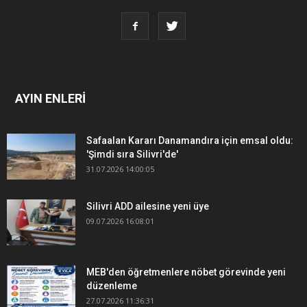
AYIN ENLERİ
Safaalan Kararı Danamandıra için emsal oldu:
'Şimdi sıra Silivri'de'
31.07.2026 14:00:05
Silivri ADD ailesine yeni üye
09.07.2026 16:08:01
MEB'den öğretmenlere nöbet görevinde yeni
düzenleme
27.07.2026 11:36:31