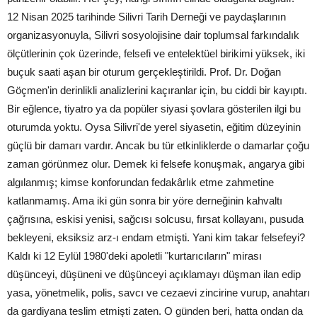
12 Nisan 2025 tarihinde Silivri Tarih Derneği ve paydaşlarının
organizasyonuyla, Silivri sosyolojisine dair toplumsal farkındalık
ölçütlerinin çok üzerinde, felsefi ve entelektüel birikimi yüksek, iki
buçuk saati aşan bir oturum gerçekleştirildi. Prof. Dr. Doğan
Göçmen'in derinlikli analizlerini kaçıranlar için, bu ciddi bir kayıptı.
Bir eğlence, tiyatro ya da popüler siyasi şovlara gösterilen ilgi bu
oturumda yoktu. Oysa Silivri'de yerel siyasetin, eğitim düzeyinin
güçlü bir damarı vardır. Ancak bu tür etkinliklerde o damarlar çoğu
zaman görünmez olur. Demek ki felsefe konuşmak, angarya gibi
algılanmış; kimse konforundan fedakârlık etme zahmetine
katlanmamış. Ama iki gün sonra bir yöre derneğinin kahvaltı
çağrısına, eskisi yenisi, sağcısı solcusu, fırsat kollayanı, pusuda
bekleyeni, eksiksiz arz-ı endam etmişti. Yani kim takar felsefeyi?
Kaldı ki 12 Eylül 1980'deki apoletli "kurtarıcıların" mirası
düşünceyi, düşüneni ve düşünceyi açıklamayı düşman ilan edip
yasa, yönetmelik, polis, savcı ve cezaevi zincirine vurup, anahtarı
da gardiyana teslim etmişti zaten. O günden beri, hatta ondan da