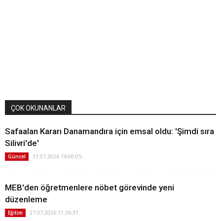
ÇOK OKUNANLAR
Safaalan Kararı Danamandıra için emsal oldu: 'Şimdi sıra
Silivri'de'
31.07.2026 14:00:05
Güncel
MEB'den öğretmenlere nöbet görevinde yeni
düzenleme
27.07.2026 11:36:31
Eğitim