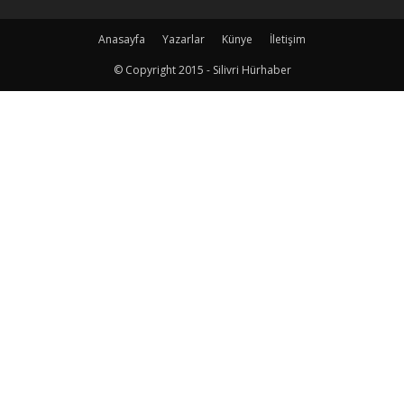
Anasayfa
Yazarlar
Künye
İletişim
© Copyright 2015 - Silivri Hürhaber