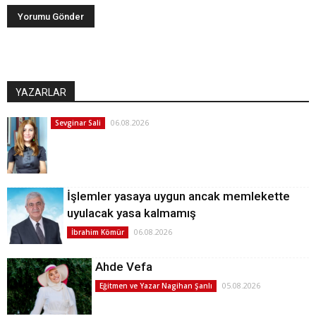
YAZARLAR
06.08.2026
Sevginar Sali
İşlemler yasaya uygun ancak memlekette
uyulacak yasa kalmamış
06.08.2026
İbrahim Kömür
Ahde Vefa
05.08.2026
Eğitmen ve Yazar Nagihan Şanlı