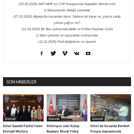
(25.05.2026) AKP-MHP ve CHP Kavgasında Kapitalist Sitemin krizi
() Masumiyetin öldüğü zamanlar
(27.03.2026) Alipaşa’da kazanılan dava: Sadece bir karar mı, yoksa sahip
çıkma çağrısı mı?
(12.03.2026) Bir iftar sofrasında laiklik ve 8 Mart Kadınlar Günü
() Silivri çimento ve taşocakları kıskacında
(11.02.2026) Parti değiştirme ve siyaset
SON HABERLER
Güncel
Güncel
Güncel
Silivri Saadet Partisi'nden
Silivrispor eski Kulüp
Silivri'de Kırsalda Bereket
Emniyet Müdürü
Başkanı Murat Yıldız:
Projesi kapsamında