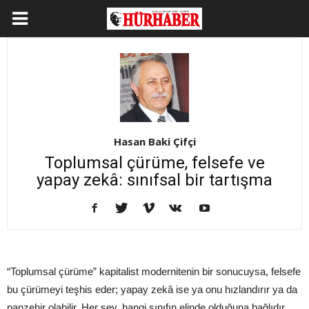
Hasan Baki Çifçi
Toplumsal çürüme, felsefe ve
yapay zekâ: sınıfsal bir tartışma
“Toplumsal çürüme” kapitalist modernitenin bir sonucuysa, felsefe
bu çürümeyi teşhis eder; yapay zekâ ise ya onu hızlandırır ya da
panzehir olabilir. Her şey, hangi sınıfın elinde olduğuna bağlıdır.