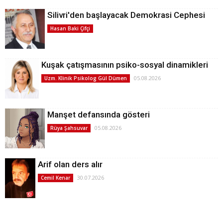
Silivri'den başlayacak Demokrasi Cephesi
Hasan Baki Çifçi
Kuşak çatışmasının psiko-sosyal dinamikleri
05.08.2026
Uzm. Klinik Psikolog Gül Dümen
Manşet defansında gösteri
05.08.2026
Rüya Şahsuvar
Arif olan ders alır
30.07.2026
Cemil Kenar