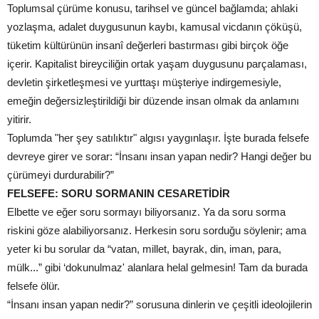
Toplumsal çürüme konusu, tarihsel ve güncel bağlamda; ahlaki
yozlaşma, adalet duygusunun kaybı, kamusal vicdanın çöküşü,
tüketim kültürünün insanî değerleri bastırması gibi birçok öğe
içerir. Kapitalist bireyciliğin ortak yaşam duygusunu parçalaması,
devletin şirketleşmesi ve yurttaşı müşteriye indirgemesiyle,
emeğin değersizleştirildiği bir düzende insan olmak da anlamını
yitirir.
Toplumda "her şey satılıktır" algısı yaygınlaşır. İşte burada felsefe
devreye girer ve sorar: “İnsanı insan yapan nedir? Hangi değer bu
çürümeyi durdurabilir?”
FELSEFE: SORU SORMANIN CESARETİDİR
Elbette ve eğer soru sormayı biliyorsanız. Ya da soru sorma
riskini göze alabiliyorsanız. Herkesin soru sorduğu söylenir; ama
yeter ki bu sorular da “vatan, millet, bayrak, din, iman, para,
mülk...” gibi ‘dokunulmaz' alanlara helal gelmesin! Tam da burada
felsefe ölür.
“İnsanı insan yapan nedir?” sorusuna dinlerin ve çeşitli ideolojilerin