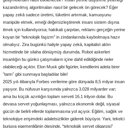
kazandırılmış algoritmaları nasıl bir gelecek ön görecek? Eğer
yapay zekâ sadece üretimi, tüketimi artırmak, kamuoyunu
manipüle etmek, emeği değersizleştirerek insanı sistem dışına
itmek için kullanılıyorsa; hakikati çarpıtan, reklamı gerçeğin yerine
koyan bir “teknolojik faşizm” in zindanlarında kaybolmaya hazır
olmalıyız. Zira bugünkü haliyle yapay zekâ, kapitalist aklın
hizmetinde bir silaha dönüşmüş durumda. Robot askerleri
insanlığın bu günkü çatışmaların içine dahil edildiğinde neler
olabileceği açıktır. Elon Musk gibi figürler, kendilerini adeta birer
"tanrı" gibi sunmaya başladılar bile!
2025 yılı itibarıyla Forbes verilerine göre dünyada 8,5 milyar insan
yaşıyor. Bu nüfusun karşısında yalnızca 3.028 milyarder var;
ama bu küçük azınlığın toplam serveti 16.1 trilyon dolar. Bu
devasa servet yoğunlaşması, yalnızca ekonomik değil, siyasal
gücün de belirli ellerde toplanmasına yol açıyor. Eğitim, sağlık ve
teknolojiye erişimdeki adaletsizlikler giderek büyüyor. Yani, tekelci
burjuva egemenliğinin ötesinde, “teknolojik servet oligarşisi”