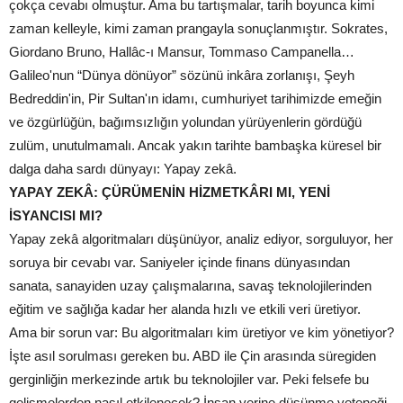
çokça cevabı olmuştur. Ama bu tartışmalar, tarih boyunca kimi
zaman kelleyle, kimi zaman prangayla sonuçlanmıştır. Sokrates,
Giordano Bruno, Hallâc-ı Mansur, Tommaso Campanella…
Galileo'nun “Dünya dönüyor” sözünü inkâra zorlanışı, Şeyh
Bedreddin'in, Pir Sultan'ın idamı, cumhuriyet tarihimizde emeğin
ve özgürlüğün, bağımsızlığın yolundan yürüyenlerin gördüğü
zulüm, unutulmamalı. Ancak yakın tarihte bambaşka küresel bir
dalga daha sardı dünyayı: Yapay zekâ.
YAPAY ZEKÂ: ÇÜRÜMENİN HİZMETKÂRI MI, YENİ
İSYANCISI MI?
Yapay zekâ algoritmaları düşünüyor, analiz ediyor, sorguluyor, her
soruya bir cevabı var. Saniyeler içinde finans dünyasından
sanata, sanayiden uzay çalışmalarına, savaş teknolojilerinden
eğitim ve sağlığa kadar her alanda hızlı ve etkili veri üretiyor.
Ama bir sorun var: Bu algoritmaları kim üretiyor ve kim yönetiyor?
İşte asıl sorulması gereken bu. ABD ile Çin arasında süregiden
gerginliğin merkezinde artık bu teknolojiler var. Peki felsefe bu
gelişmelerden nasıl etkilenecek? İnsan yerine düşünme yeteneği