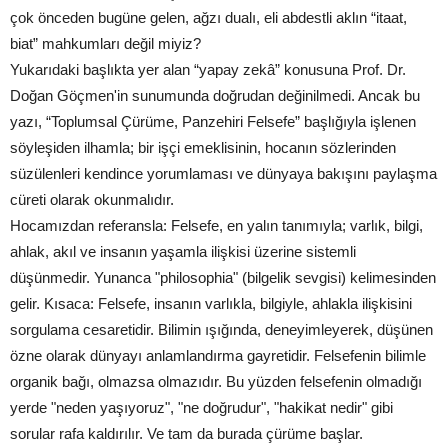
çok önceden bugüne gelen, ağzı dualı, eli abdestli aklın “itaat,
biat” mahkumları değil miyiz?
Yukarıdaki başlıkta yer alan “yapay zekâ” konusuna Prof. Dr.
Doğan Göçmen'in sunumunda doğrudan değinilmedi. Ancak bu
yazı, “Toplumsal Çürüme, Panzehiri Felsefe” başlığıyla işlenen
söyleşiden ilhamla; bir işçi emeklisinin, hocanın sözlerinden
süzülenleri kendince yorumlaması ve dünyaya bakışını paylaşma
cüreti olarak okunmalıdır.
Hocamızdan referansla: Felsefe, en yalın tanımıyla; varlık, bilgi,
ahlak, akıl ve insanın yaşamla ilişkisi üzerine sistemli
düşünmedir. Yunanca "philosophia" (bilgelik sevgisi) kelimesinden
gelir. Kısaca: Felsefe, insanın varlıkla, bilgiyle, ahlakla ilişkisini
sorgulama cesaretidir. Bilimin ışığında, deneyimleyerek, düşünen
özne olarak dünyayı anlamlandırma gayretidir. Felsefenin bilimle
organik bağı, olmazsa olmazıdır. Bu yüzden felsefenin olmadığı
yerde "neden yaşıyoruz", "ne doğrudur", "hakikat nedir" gibi
sorular rafa kaldırılır. Ve tam da burada çürüme başlar.