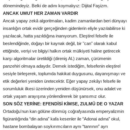
dönemindeyiz. Belki de adını koymalıyız: Dijital Faşizm.
ANCAK UMUT HER ZAMAN VARDIR
Ancak yapay zekâ algoritmaları, kadim zamanlardan beri dünyayı
insanlığın ortak evidir gerçeğinden gidenlerin eliyle yazılabilirse ki
yazılacak, hatta yazıldığına inanıyorum. Eleştirel felsefe ile
beslendiğinde, doğayı bir kaynak değil, bir "can" olarak kabul
ettiğinde, veriyi ve bilgiyi halkın ortak mülkiyeti haline getirecek
karşı algoritmalar üretildiği (direniş Al.) zaman, çürümenin
panzehiri olmaya adaydır. Demek istediğim, felsefenin eleştirel
sesiyle birleşerek, toplumda hakikat duygusunu, dayanışmayı ve
etik değerleri yeniden üretecektir. Eğer yapay zekâyı felsefe ile
sorumluluk ilkesi üzerinden yeniden düşünürsek, onu adalet ve
ortak yaşam arayışına yönlendirerek bir şansımız olur.
SON SÖZ YERİNE: EFENDİSİ KİMSE, ZULMÜ DE O YAZAR
Ortadoğu'nun kan gölüne dönmüş coğrafyasında emperyalizmin
figüranlığında “din adına” kafa kesenler ile “Adonai adına” okul,
hastane bombalayan soykırımcıların aynı “tanrının” ayrı