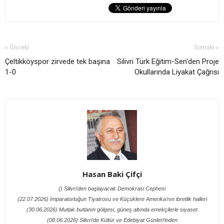
« Önceki
Sonraki »
Çeltikköyspor zirvede tek başına
Silivri Türk Eğitim-Sen'den Proje
1-0
Okullarında Liyakat Çağrısı
Hasan Baki Çifçi
() Silivri'den başlayacak Demokrasi Cephesi
(22.07.2026) İmparatorluğun Tiyatrosu ve Küçüklere Amerika’nın ibretlik halleri
(30.06.2026) Mutlak butlanın gölgesi, güneş altında emekçilerle siyaset
(08.06.2026) Silivri’de Kültür ve Edebiyat Günleri’inden