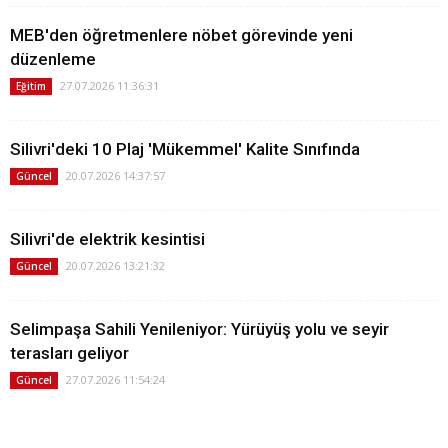
MEB'den öğretmenlere nöbet görevinde yeni
düzenleme
27.07.2026 11:36:31
Eğitim
Silivri'deki 10 Plaj 'Mükemmel' Kalite Sınıfında
20.07.2026 14:37:57
Güncel
Silivri'de elektrik kesintisi
20.07.2026 13:21:32
Güncel
Selimpaşa Sahili Yenileniyor: Yürüyüş yolu ve seyir
terasları geliyor
27.07.2026 11:54:24
Güncel