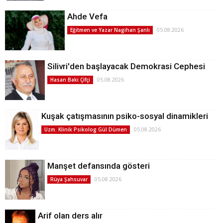
Ahde Vefa
05.08.2026
Eğitmen ve Yazar Nagihan Şanlı
Silivri'den başlayacak Demokrasi Cephesi
05.08.2026
Hasan Baki Çifçi
Kuşak çatışmasının psiko-sosyal dinamikleri
05.08.2026
Uzm. Klinik Psikolog Gül Dümen
Manşet defansında gösteri
05.08.2026
Rüya Şahsuvar
Arif olan ders alır