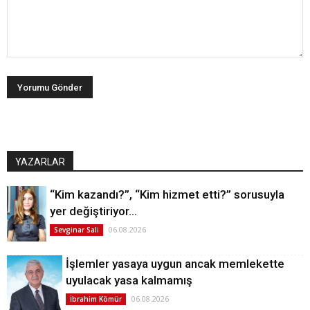
YAZARLAR
“Kim kazandı?”, “Kim hizmet etti?” sorusuyla
yer değiştiriyor…
06.08.2026
Sevginar Sali
İşlemler yasaya uygun ancak memlekette
uyulacak yasa kalmamış
06.08.2026
İbrahim Kömür