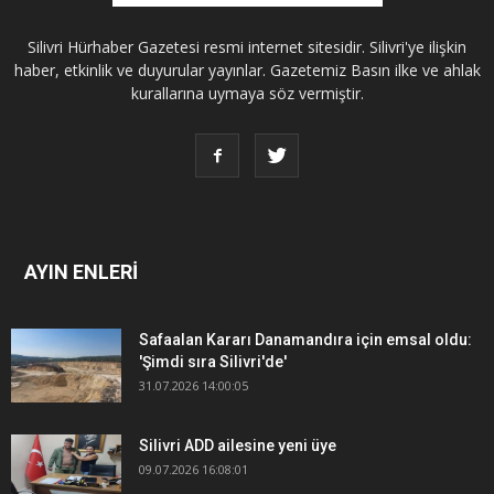
Silivri Hürhaber Gazetesi resmi internet sitesidir. Silivri'ye ilişkin
haber, etkinlik ve duyurular yayınlar. Gazetemiz Basın ilke ve ahlak
kurallarına uymaya söz vermiştir.
AYIN ENLERİ
Safaalan Kararı Danamandıra için emsal oldu:
'Şimdi sıra Silivri'de'
31.07.2026 14:00:05
Silivri ADD ailesine yeni üye
09.07.2026 16:08:01