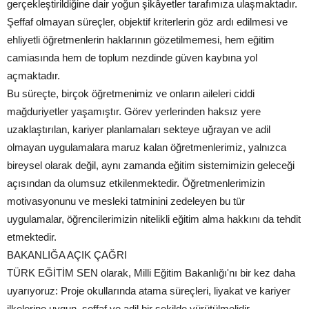
gerçekleştirildiğine dair yoğun şikâyetler tarafımıza ulaşmaktadır.
Şeffaf olmayan süreçler, objektif kriterlerin göz ardı edilmesi ve
ehliyetli öğretmenlerin haklarının gözetilmemesi, hem eğitim
camiasında hem de toplum nezdinde güven kaybına yol
açmaktadır.
Bu süreçte, birçok öğretmenimiz ve onların aileleri ciddi
mağduriyetler yaşamıştır. Görev yerlerinden haksız yere
uzaklaştırılan, kariyer planlamaları sekteye uğrayan ve adil
olmayan uygulamalara maruz kalan öğretmenlerimiz, yalnızca
bireysel olarak değil, aynı zamanda eğitim sistemimizin geleceği
açısından da olumsuz etkilenmektedir. Öğretmenlerimizin
motivasyonunu ve mesleki tatminini zedeleyen bu tür
uygulamalar, öğrencilerimizin nitelikli eğitim alma hakkını da tehdit
etmektedir.
BAKANLIĞA AÇIK ÇAĞRI
TÜRK EĞİTİM SEN olarak, Milli Eğitim Bakanlığı'nı bir kez daha
uyarıyoruz: Proje okullarında atama süreçleri, liyakat ve kariyer
ilkelerine uygun, şeffaf ve adil bir şekilde yürütülmelidir.