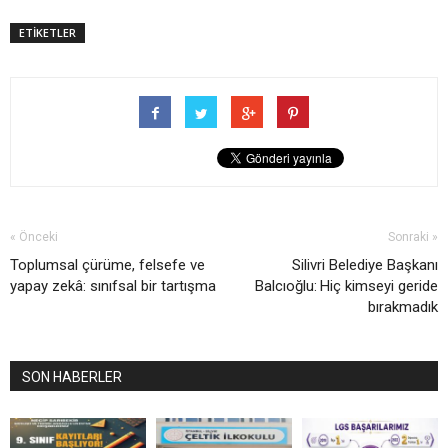
ETİKETLER
« Önceki
Sonraki »
Toplumsal çürüme, felsefe ve
Silivri Belediye Başkanı
yapay zekâ: sınıfsal bir tartışma
Balcıoğlu: Hiç kimseyi geride
bırakmadık
SON HABERLER