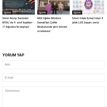
Eğitim
Eğitim
Eğitim
Silivri Necip Sarıbekir
Milli Eğitim Müdürü
Silivri Odak Koleji’nden 9
MTAL'de 9. sınıf kayıtları
Damat’tan Çeltik
yıllık LGS başarı serisi
17 Ağustos'ta başlıyor
İlkokulunda yeni dönem
incelemesi
YORUM YAP