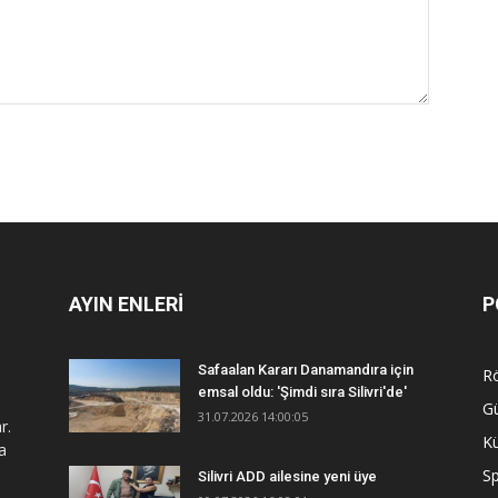
AYIN ENLERİ
P
Safaalan Kararı Danamandıra için
R
emsal oldu: 'Şimdi sıra Silivri'de'
G
31.07.2026 14:00:05
r.
Kü
a
S
Silivri ADD ailesine yeni üye