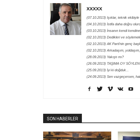
XXXXX
(07.10.2013) Işıklar, teknik ekibiyl
(04.10.2013) İstifa daha doğru olur
(03.10.2013) İnsanın kendi kendin
(02.10.2013) Dedikleri ve söylemek i
(02.10.2013) AK Parti’nin genç ba
(02.10.2013) Arkadaşım, yoldaşım,
(28.09.2013) Yakıştı mı?
(26.09.2013) TAŞIMA OY SÖYLEN
(25.09.2013) İyi ki doğduk...
(24.09.2013) Sen vazgeçersen, ha
SON HABERLER