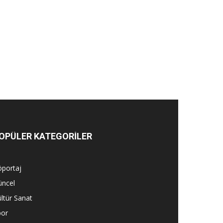
OPÜLER KATEGORİLER
öportaj
üncel
ltür Sanat
por