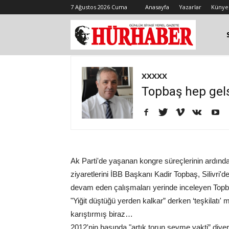
7 Ağustos 2026 Cuma
Anasayfa
Yazarlar
Künye
XXXXX
Topbaş hep gels
Ak Parti'de yaşanan kongre süreçlerinin ardında
ziyaretlerini İBB Başkanı Kadir Topbaş, Silivri'den
devam eden çalışmaları yerinde inceleyen Topba
"Yiğit düştüğü yerden kalkar” derken ‘teşkilatı' m
karıştırmış biraz…
2012'nin başında "artık torun sevme vakti” diye