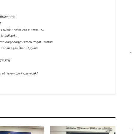
e Brüksel’de
du
e yaptığını ordu gelse yapamaz
stedikleri...
şkan aday adayı Hüsnü Yaşar Yalman
 canım eşim İlhan Uygun’a
TİLERİ
k etmeyen biri kazanacak!