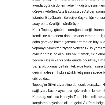
ayında üçüncü dönem adaylık düşüncesini kamuoy
görevini yürüten Aziz Babuşçu ve AB'den sorum
İstanbul Büyükşehir Belediye Başkanlığı konusu
aday olma özelliğini sürdürüyor.
Kadir Topbaş, gücünün doruğunda değil, İstanbul'
kendisine bir dönem daha emanet etmemesi için
daha görevde kalma şansını arttıran en büyük a
yapmayı bilmekten ziyade yöneticilik, iş yaptırm
avuçlarınız içine alıp, sıkı sıkı tutmak, ekip 
becerikli kişiyi kendi bildiklerinde boğulmaya 
Sahip olduğunuz yetkileri tek elde toplamasına 
değil maalesef. Tıpkı sağlıklı iletişimin sadec
gibi bu da...
Topbaş'ın Silivri ziyaretine dönecek olursak… H
sağlayan, kucaklayıcı tavrı göz ardı edilemez. İ
Karakaş, solunda Hüseyin Turan hiç eksik olmadı
karşılama heyetinde dikkat çekti. Ak Parti bölg