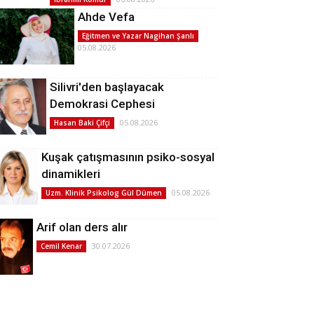
Ahde Vefa
Eğitmen ve Yazar Nagihan Şanlı
05.08.2026
Silivri'den başlayacak
Demokrasi Cephesi
05.08.2026
Hasan Baki Çifçi
Kuşak çatışmasının psiko-sosyal
dinamikleri
05.08.2026
Uzm. Klinik Psikolog Gül Dümen
Arif olan ders alır
30.07.2026
Cemil Kenar