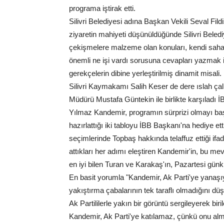
programa iştirak etti.
Silivri Belediyesi adına Başkan Vekili Seval Fil
ziyaretin mahiyeti düşünüldüğünde Silivri Beled
çekişmelere malzeme olan konuları, kendi sah
önemli ne işi vardı sorusuna cevapları yazmak 
gerekçelerin dibine yerleştirilmiş dinamit misali.
Silivri Kaymakamı Salih Keser de dere ıslah ça
Müdürü Mustafa Güntekin ile birlikte karşıladı İ
Yılmaz Kandemir, programın sürprizi olmayı ba
hazırlattığı iki tabloyu İBB Başkanı'na hediye e
seçimlerinde Topbaş hakkında telaffuz ettiği i
attıkları her adımı eleştiren Kandemir'in, bu m
en iyi bilen Turan ve Karakaş'ın, Pazartesi gü
En basit yorumla "Kandemir, Ak Parti'ye yanaşıy
yakıştırma çabalarının tek taraflı olmadığını d
Ak Partililerle yakın bir görüntü sergileyerek bi
Kandemir, Ak Parti'ye katılamaz, çünkü onu alm