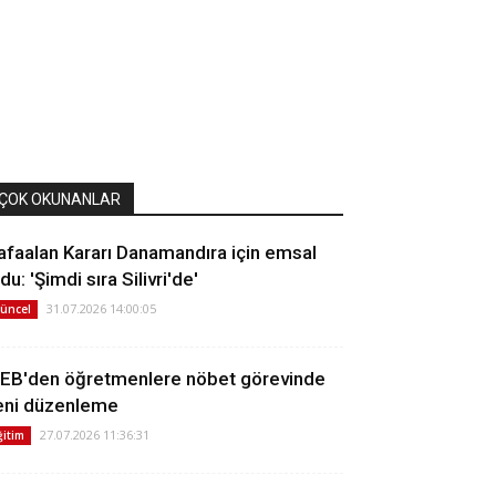
ÇOK OKUNANLAR
afaalan Kararı Danamandıra için emsal
du: 'Şimdi sıra Silivri'de'
31.07.2026 14:00:05
üncel
EB'den öğretmenlere nöbet görevinde
eni düzenleme
27.07.2026 11:36:31
ğitim