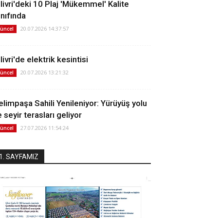
ilivri'deki 10 Plaj 'Mükemmel' Kalite
ınıfında
20.07.2026 14:37:57
üncel
livri'de elektrik kesintisi
20.07.2026 13:21:32
üncel
elimpaşa Sahili Yenileniyor: Yürüyüş yolu
 seyir terasları geliyor
27.07.2026 11:54:24
üncel
1. SAYFAMIZ