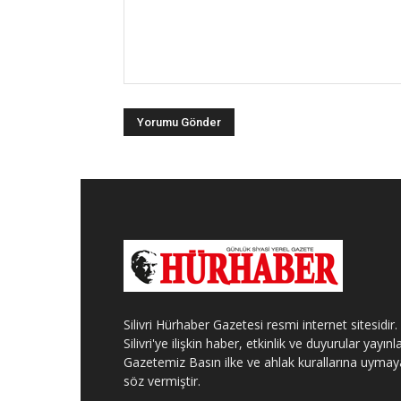
Silivri Hürhaber Gazetesi resmi internet sitesidir.
Silivri'ye ilişkin haber, etkinlik ve duyurular yayınla
Gazetemiz Basın ilke ve ahlak kurallarına uymay
söz vermiştir.