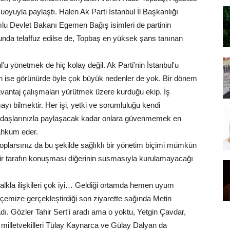
uyla paylaştı. Halen Ak Parti İstanbul İl Başkanlığı
lu Devlet Bakanı Egemen Bağış isimleri de partinin
nda telaffuz edilse de, Topbaş en yüksek şans tanınan
u yönetmek de hiç kolay değil. Ak Parti'nin İstanbul'u
 ise görünürde öyle çok büyük nedenler de yok. Bir dönem
vantaj çalışmaları yürütmek üzere kurduğu ekip. İş
ayı bilmektir. Her işi, yetki ve sorumluluğu kendi
arkadaşlarınızla paylaşacak kadar onlara güvenmemek en
mahkum eder.
toplarsınız da bu şekilde sağlıklı bir yönetim biçimi mümkün
e bir tarafın konuşması diğerinin susmasıyla kurulamayacağı
alkla ilişkileri çok iyi… Geldiği ortamda hemen uyum
lçemize gerçekleştirdiği son ziyarette sağında Metin
. Gözler Tahir Sert'i aradı ama o yoktu, Yetgin Çavdar,
e milletvekilleri Tülay Kaynarca ve Gülay Dalyan da