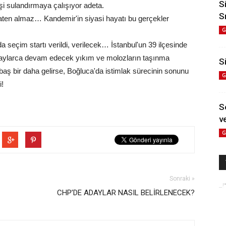
S
şi sulandırmaya çalışıyor adeta.
S
aten almaz… Kandemir'in siyasi hayatı bu gerçekler
G
a seçim startı verildi, verilecek… İstanbul'un 39 ilçesinde
tle aylarca devam edecek yıkım ve molozların taşınma
Si
baş bir daha gelirse, Boğluca'da istimlak sürecinin sonunu
G
i!
S
ve
G
Sonraki »
CHP’DE ADAYLAR NASIL BELİRLENECEK?