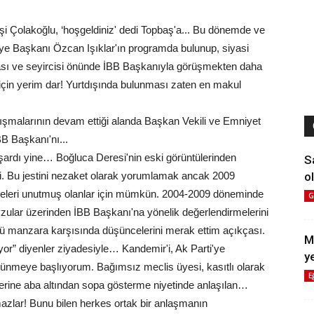
dişi Çolakoğlu, ‘hoşgeldiniz' dedi Topbaş'a... Bu dönemde ve
iye Başkanı Özcan Işıklar'ın programda bulunup, siyasi
ası ve seyircisi önünde İBB Başkanıyla görüşmekten daha
için yerim dar! Yurtdışında bulunması zaten en makul
lışmalarının devam ettiği alanda Başkan Vekili ve Emniyet
BB Başkanı'nı...
şardı yine… Boğluca Deresi'nin eski görüntülerinden
S
ol
tti. Bu jestini nezaket olarak yorumlamak ancak 2009
fadeleri unutmuş olanlar için mümkün. 2004-2009 döneminde
G
evzular üzerinden İBB Başkanı'na yönelik değerlendirmelerini
nkü manzara karşısında düşüncelerini merak ettim açıkçası.
M
or” diyenler ziyadesiyle… Kandemir'i, Ak Parti'ye
y
üşünmeye başlıyorum. Bağımsız meclis üyesi, kasıtlı olarak
E
rilerine aba altından sopa gösterme niyetinde anlaşılan…
azlar! Bunu bilen herkes ortak bir anlaşmanın