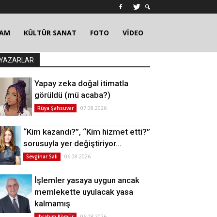
ŞAM
KÜLTÜR SANAT
FOTO
VİDEO
YAZARLAR
Yapay zeka doğal itimatla
görüldü (mü acaba?)
07.08.2026
Rüya Şahsuvar
“Kim kazandı?”, “Kim hizmet etti?”
sorusuyla yer değiştiriyor…
06.08.2026
Sevginar Sali
İşlemler yasaya uygun ancak
memlekette uyulacak yasa
kalmamış
06.08.2026
İbrahim Kömür