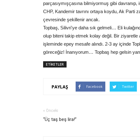
parçasıymışçasına bilmiyormuş gibi davranıp, i
CHP, Kandemir tavrını ortaya koydu, Ak Parti z
çevresinde şekillenir ancak.
Topbaş, Silivri'ye daha sık gelmeli… Eli kulağınd
olup biteni takip etmek kolay değil. Bir ziyare
işleminde epey mesafe alındı. 2-3 ay içinde Top
göreceğiz! İnanıyorum… Topbaş hep gelsin yan
ETİKETLER
PAYLAŞ
Facebook
Twitter
« Önceki
“Üç taş beş lira!”