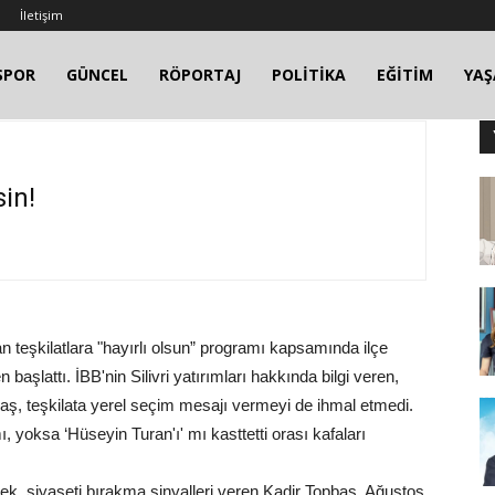
İletişim
SPOR
GÜNCEL
RÖPORTAJ
POLİTİKA
EĞİTİM
YA
in!
n teşkilatlara "hayırlı olsun” programı kapsamında ilçe
 başlattı. İBB'nin Silivri yatırımları hakkında bilgi veren,
ş, teşkilata yerel seçim mesajı vermeyi de ihmal etmedi.
ı, yoksa ‘Hüseyin Turan'ı' mı kasttetti orası kafaları
rek, siyaseti bırakma sinyalleri veren Kadir Topbaş, Ağustos