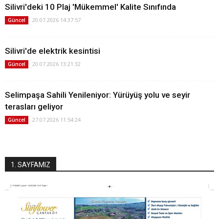
Silivri'deki 10 Plaj 'Mükemmel' Kalite Sınıfında
20.07.2026 14:37:57
Güncel
Silivri'de elektrik kesintisi
20.07.2026 13:21:32
Güncel
Selimpaşa Sahili Yenileniyor: Yürüyüş yolu ve seyir
terasları geliyor
27.07.2026 11:54:24
Güncel
1. SAYFAMIZ