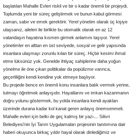
başlatılan Mahalle Evleri riskli ve bir o kadar önemli bir projeydi.
Toplumda yeni bir süreç geliştirmek ve bunun kabul görmesi
zaman, sabır ve emek gerektirir. Yerel yönetim olarak üç kişiye
ulaşsanız, aileleri ile birlikte bu otomatik olarak en az 12
vatandaşın hayatına kısmen girmek anlamını taşıyor. Yerel
yönetimler en alttan en üst seviyede, sosyal ve gelir yapısında
insanlara ulaşmayı zorunlu kılan bir süreç. Hiçbir kesimi ihmal
etme lüksünüz yok. Genelde ihtiyaç sahiplerine daha yoğun
yönelme ile öne çıkan politikalar da popülizme varınca,
geçerliliğini kendi kendine yok etmeye başlıyor.
Bu projede bence en önemli konu insanlara balık vermek yerine,
tutmayı öğretmek anlayışıdır. Hayatlarını ve imkan kazanmanın
doğru yolunu göstermek, bu yolda insanlara kendi ayakları
üzerinde durana kadar kol kanat geren anlayış önemsenmeli.
Mahalle evleri için belki de geç kalmış bir yazı… Silivri
Belediyesi’nin İyi Tarım Uygulamaları projesinin tanıtımına dair
haberi okuyunca birkaç yıldır hayal olarak dinlediğimiz ve