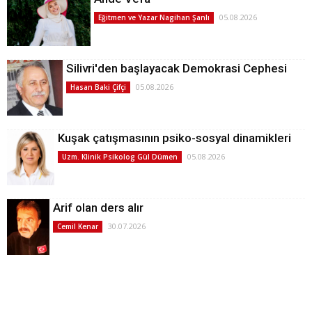
05.08.2026
Eğitmen ve Yazar Nagihan Şanlı
Silivri'den başlayacak Demokrasi Cephesi
05.08.2026
Hasan Baki Çifçi
Kuşak çatışmasının psiko-sosyal dinamikleri
05.08.2026
Uzm. Klinik Psikolog Gül Dümen
Arif olan ders alır
30.07.2026
Cemil Kenar