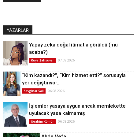
YAZARLAR
Yapay zeka doğal itimatla görüldü (mü
acaba?)
07.08.2026
Rüya Şahsuvar
“Kim kazandı?”, “Kim hizmet etti?” sorusuyla
yer değiştiriyor…
06.08.2026
Sevginar Sali
İşlemler yasaya uygun ancak memlekette
uyulacak yasa kalmamış
06.08.2026
İbrahim Kömür
Ahde Vefa