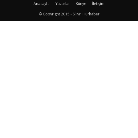
Anasayfa
Yazarlar
Künye
İletişim
© Copyright 2015 - Silivri Hürhaber