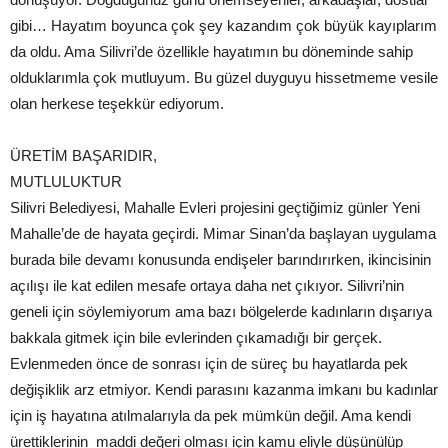
gibi… Hayatım boyunca çok şey kazandım çok büyük kayıplarım
da oldu. Ama Silivri’de özellikle hayatımın bu döneminde sahip
olduklarımla çok mutluyum. Bu güzel duyguyu hissetmeme vesile
olan herkese teşekkür ediyorum.
ÜRETİM BAŞARIDIR,
MUTLULUKTUR
Silivri Belediyesi, Mahalle Evleri projesini geçtiğimiz günler Yeni
Mahalle’de de hayata geçirdi. Mimar Sinan’da başlayan uygulama
burada bile devamı konusunda endişeler barındırırken, ikincisinin
açılışı ile kat edilen mesafe ortaya daha net çıkıyor. Silivri’nin
geneli için söylemiyorum ama bazı bölgelerde kadınların dışarıya
bakkala gitmek için bile evlerinden çıkamadığı bir gerçek.
Evlenmeden önce de sonrası için de süreç bu hayatlarda pek
değişiklik arz etmiyor. Kendi parasını kazanma imkanı bu kadınlar
için iş hayatına atılmalarıyla da pek mümkün değil. Ama kendi
ürettiklerinin maddi değeri olması için kamu eliyle düşünülüp