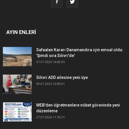
AYIN ENLERİ
Safaalan Kararı Danamandıra için emsal oldu:
'Şimdi sıra Silivri'de'
31.07.2026 14:00:05
Silivri ADD ailesine yeni üye
09.07.2026 16:08:01
MEB'den öğretmenlere nöbet görevinde yeni
düzenleme
27.07.2026 11:36:31