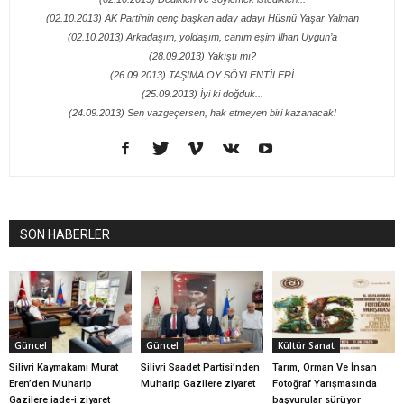
(02.10.2013) AK Parti’nin genç başkan aday adayı Hüsnü Yaşar Yalman
(02.10.2013) Arkadaşım, yoldaşım, canım eşim İlhan Uygun’a
(28.09.2013) Yakıştı mı?
(26.09.2013) TAŞIMA OY SÖYLENTİLERİ
(25.09.2013) İyi ki doğduk...
(24.09.2013) Sen vazgeçersen, hak etmeyen biri kazanacak!
SON HABERLER
Güncel
Güncel
Kültür Sanat
Silivri Kaymakamı Murat
Silivri Saadet Partisi’nden
Tarım, Orman Ve İnsan
Eren’den Muharip
Muharip Gazilere ziyaret
Fotoğraf Yarışmasında
Gazilere iade-i ziyaret
başvurular sürüyor