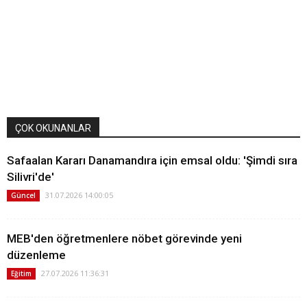
ÇOK OKUNANLAR
Safaalan Kararı Danamandıra için emsal oldu: 'Şimdi sıra
Silivri'de'
31.07.2026 14:00:05
Güncel
MEB'den öğretmenlere nöbet görevinde yeni
düzenleme
27.07.2026 11:36:31
Eğitim