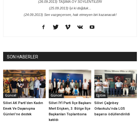
(26.09.2013) TAŞIMA OY SÖYLENTİLERİ
(25.09.2013) İyi ki doğduk...
(24.09.2013) Sen vazgeçersen, hak etmeyen biri kazanacak!
SON HABERLER
Güncel
Güncel
Eğitim
Silivri AK Parti’den Kadın
Silivri İYİ Parti İlçe Başkanı
Silivri Çağrıbey
Emek Ve Dayanışma
Mert Erişken, 3. Bölge İlçe
Ortaokulu’nda LGS
Günleri’ne destek
Başkanları Toplantısına
başarısı ödüllendirildi
katıldı