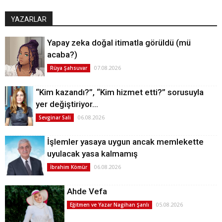
YAZARLAR
Yapay zeka doğal itimatla görüldü (mü
acaba?)
07.08.2026
Rüya Şahsuvar
“Kim kazandı?”, “Kim hizmet etti?” sorusuyla
yer değiştiriyor…
06.08.2026
Sevginar Sali
İşlemler yasaya uygun ancak memlekette
uyulacak yasa kalmamış
06.08.2026
İbrahim Kömür
Ahde Vefa
05.08.2026
Eğitmen ve Yazar Nagihan Şanlı