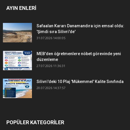
AYIN ENLERİ
Safaalan Kararı Danamandıra için emsal oldu:
'Şimdi sıra Silivri'de'
31.07.2026 14:00:05
MEB'den öğretmenlere nöbet görevinde yeni
düzenleme
27.07.2026 11:36:31
Silivri'deki 10 Plaj 'Mükemmel' Kalite Sınıfında
20.07.2026 14:37:57
POPÜLER KATEGORİLER