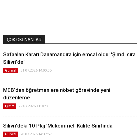
ÇOK OKUNANLAR
Safaalan Kararı Danamandıra için emsal oldu: 'Şimdi sıra
Silivri'de'
31.07.2026 14:00:05
Güncel
MEB'den öğretmenlere nöbet görevinde yeni
düzenleme
27.07.2026 11:36:31
Eğitim
Silivri'deki 10 Plaj 'Mükemmel' Kalite Sınıfında
20.07.2026 14:37:57
Güncel