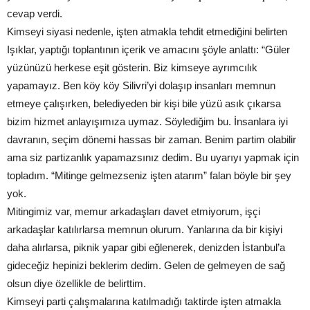
cevap verdi.
Kimseyi siyasi nedenle, işten atmakla tehdit etmediğini belirten
Işıklar, yaptığı toplantının içerik ve amacını şöyle anlattı: “Güler
yüzünüzü herkese eşit gösterin. Biz kimseye ayrımcılık
yapamayız. Ben köy köy Silivri’yi dolaşıp insanları memnun
etmeye çalışırken, belediyeden bir kişi bile yüzü asık çıkarsa
bizim hizmet anlayışımıza uymaz. Söylediğim bu. İnsanlara iyi
davranın, seçim dönemi hassas bir zaman. Benim partim olabilir
ama siz partizanlık yapamazsınız dedim. Bu uyarıyı yapmak için
topladım. “Mitinge gelmezseniz işten atarım” falan böyle bir şey
yok.
Mitingimiz var, memur arkadaşları davet etmiyorum, işçi
arkadaşlar katılırlarsa memnun olurum. Yanlarına da bir kişiyi
daha alırlarsa, piknik yapar gibi eğlenerek, denizden İstanbul’a
gideceğiz hepinizi beklerim dedim. Gelen de gelmeyen de sağ
olsun diye özellikle de belirttim.
Kimseyi parti çalışmalarına katılmadığı taktirde işten atmakla