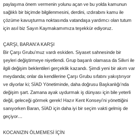
paylaşıma önem vermenin yolunu açan ve bu yolda kamunun
sağlıklı bir biçimde bilgilenmesini, derdini, ızdırabını kamu ile
çözüme kavuşturma noktasında vatandaşa yardımcı olan tutum
için asıl biz Sayın Kaymakamımıza teşekkür ediyoruz.
ÇARŞI, BARAN'A KARŞI
Bir Çarşı Grubu'muz vardı eskiden. Siyaset sahnesinde bir
şeyleri değiştirmeye niyetlendi. Grup başarılı olamasa da Silivri ile
ilgili değişim beklentileri gerçeklik kazandı. Şimdi yeni bir akım var
meydanda; onlar da kendilerine Çarşı Grubu sıfatını yakıştırıyor
ve diyorlar ki; SİAD Yönetiminde, daha doğrusu Başkanlığı'nda
değişim şart. Zamana ayak uydurmak iş dünyası için bile yeterli
değil, geleceği görmek gerek! Hazır Kent Konseyi'ni yönettiğini
sanıyorken Baran, SİAD için daha iyi bir seçim vakti gelmiş de
geçiyor…
KOCANIZIN ÖLMEMESİ İÇİN