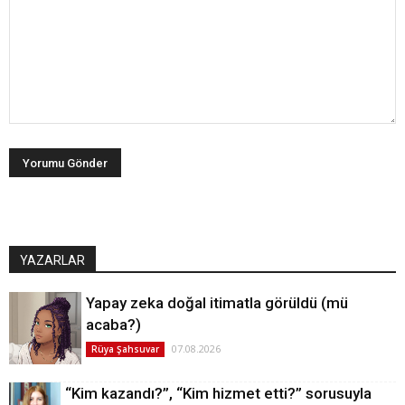
YAZARLAR
Yapay zeka doğal itimatla görüldü (mü
acaba?)
07.08.2026
Rüya Şahsuvar
“Kim kazandı?”, “Kim hizmet etti?” sorusuyla