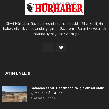
Silivri Hürhaber Gazetesi resmi internet sitesidir. Silivri'ye ilişkin
haber, etkinlik ve duyurular yayınlar. Gazetemiz Basın ilke ve ahlak
kurallarına uymaya söz vermiştir.
AYIN ENLERİ
Safaalan Kararı Danamandıra için emsal oldu:
'Şimdi sıra Silivri'de'
31.07.2026 14:00:05