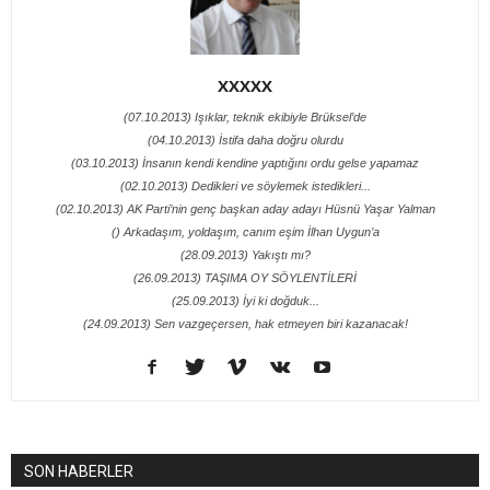
XXXXX
(07.10.2013) Işıklar, teknik ekibiyle Brüksel’de
(04.10.2013) İstifa daha doğru olurdu
(03.10.2013) İnsanın kendi kendine yaptığını ordu gelse yapamaz
(02.10.2013) Dedikleri ve söylemek istedikleri...
(02.10.2013) AK Parti’nin genç başkan aday adayı Hüsnü Yaşar Yalman
() Arkadaşım, yoldaşım, canım eşim İlhan Uygun’a
(28.09.2013) Yakıştı mı?
(26.09.2013) TAŞIMA OY SÖYLENTİLERİ
(25.09.2013) İyi ki doğduk...
(24.09.2013) Sen vazgeçersen, hak etmeyen biri kazanacak!
SON HABERLER