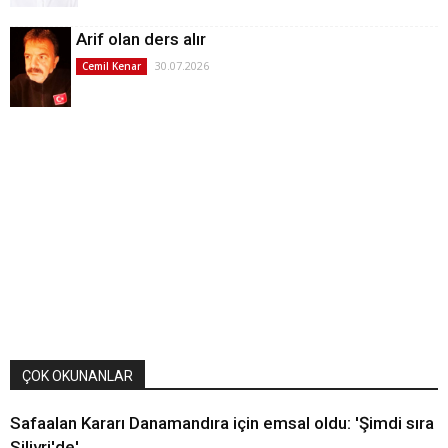
Arif olan ders alır
30.07.2026
Cemil Kenar
ÇOK OKUNANLAR
Safaalan Kararı Danamandıra için emsal oldu: 'Şimdi sıra
Silivri'de'