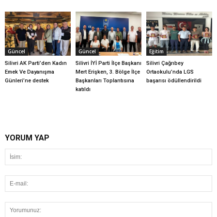
Güncel
Güncel
Eğitim
Silivri AK Parti’den Kadın
Silivri İYİ Parti İlçe Başkanı
Silivri Çağrıbey
Emek Ve Dayanışma
Mert Erişken, 3. Bölge İlçe
Ortaokulu’nda LGS
Günleri’ne destek
Başkanları Toplantısına
başarısı ödüllendirildi
katıldı
YORUM YAP