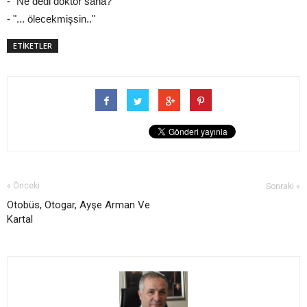
- "Ne dedi doktor sana?"
- "... ölecekmişsin.."
ETİKETLER
« Önceki
Sonraki »
Otobüs, Otogar, Ayşe Arman Ve
Kartal