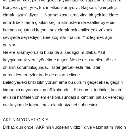
Borç var, gelir yok, krizin etkisi sürüyor… Başkan, "Gerçekçi
olmak lazım" diyor…. Normal koşullarda yine bir şekilde idare
edilirdi belki ama çıkılan seçim atmosferinde vaatler öyle bir
havada uçuştu ki kaçınılmaz olarak beklentiler çok yüksek
seviyede seyrediyor. Eee koşullar malum. Yüzleşmek ağır
geliyor…
Nelere alışmıyoruz ki buna da alışacağız mutlaka. Asıl
kaygılanmak yerel yönetime düşer. Ne de olsa verilen sözler
onların sorumluluğunda… İster gerçekleştirirler, ister
gerçekleştirmezler irade de onların elinde.
Belediyedeki krizi bilmiyorum ama bu durum geçecekse, geçsin
kimsenin dayanacak gücü kalmadı… Ekonomik tedbirler, krizin
etkisini hafifleten önlemler konusundaki sıkıntının patlak vereceği
nokta yine de kaçınılmaz olarak siyaset sahnesidir.
AKP'NİN YÖNET ÇIKIŞI
Birkaç gün önce "AKP'nin yükselen yıldızı" diye yazmıştım Yalçın