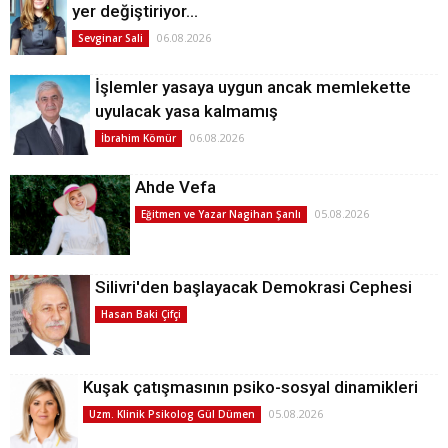
yer değiştiriyor…
06.08.2026
Sevginar Sali
İşlemler yasaya uygun ancak memlekette
uyulacak yasa kalmamış
06.08.2026
İbrahim Kömür
Ahde Vefa
05.08.2026
Eğitmen ve Yazar Nagihan Şanlı
Silivri'den başlayacak Demokrasi Cephesi
Hasan Baki Çifçi
Kuşak çatışmasının psiko-sosyal dinamikleri
05.08.2026
Uzm. Klinik Psikolog Gül Dümen