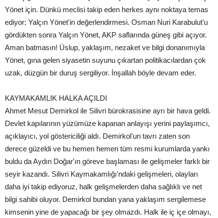
Yönet için. Dünkü meclisi takip eden herkes aynı noktaya temas
ediyor; Yalçın Yönet'in değerlendirmesi. Osman Nuri Karabulut'u
gördükten sonra Yalçın Yönet, AKP saflarında güneş gibi açıyor.
Aman batmasın! Üslup, yaklaşım, nezaket ve bilgi donanımıyla
Yönet, gına gelen siyasetin suyunu çıkartan politikacılardan çok
uzak, düzgün bir duruş sergiliyor. İnşallah böyle devam eder.
KAYMAKAMLIK HALKA AÇILDI
Ahmet Mesut Demirkol ile Silivri bürokrasisine ayrı bir hava geldi.
Devlet kapılarının yüzümüze kapanan anlayışı yerini paylaşımcı,
açıklayıcı, yol göstericiliği aldı. Demirkol'un tavrı zaten son
derece güzeldi ve bu hemen hemen tüm resmi kurumlarda yankı
buldu da Aydın Doğar'ın göreve başlaması ile gelişmeler farklı bir
seyir kazandı. Silivri Kaymakamlığı'ndaki gelişmeleri, olayları
daha iyi takip ediyoruz, halk gelişmelerden daha sağlıklı ve net
bilgi sahibi oluyor. Demirkol bundan yana yaklaşım sergilemese
kimsenin yine de yapacağı bir şey olmazdı. Halk ile iç içe olmayı,