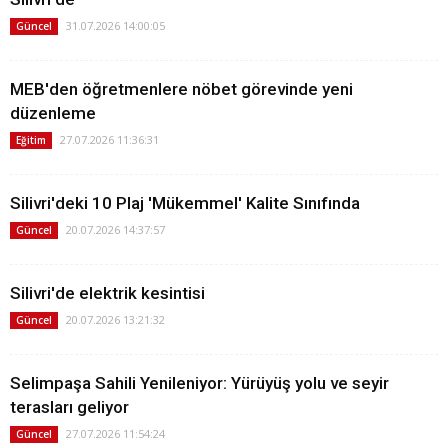
31.07.2026 14:00:05
Güncel
MEB'den öğretmenlere nöbet görevinde yeni
düzenleme
27.07.2026 11:36:31
Eğitim
Silivri'deki 10 Plaj 'Mükemmel' Kalite Sınıfında
20.07.2026 14:37:57
Güncel
Silivri'de elektrik kesintisi
20.07.2026 13:21:32
Güncel
Selimpaşa Sahili Yenileniyor: Yürüyüş yolu ve seyir
terasları geliyor
27.07.2026 11:54:24
Güncel