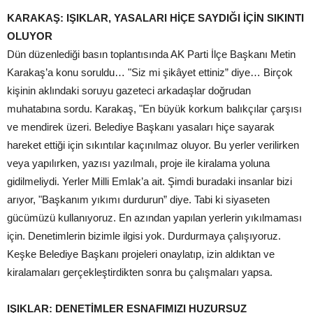
KARAKAŞ: IŞIKLAR, YASALARI
HİÇE SAYDIĞI İÇİN SIKINTI
OLUYOR
Dün düzenlediği basın toplantısında AK Parti İlçe Başkanı Metin
Karakaş’a konu soruldu… "Siz mi şikâyet ettiniz” diye… Birçok
kişinin aklındaki soruyu gazeteci arkadaşlar doğrudan
muhatabına sordu. Karakaş, "En büyük korkum balıkçılar çarşısı
ve mendirek üzeri. Belediye Başkanı yasaları hiçe sayarak
hareket ettiği için sıkıntılar kaçınılmaz oluyor. Bu yerler verilirken
veya yapılırken, yazısı yazılmalı, proje ile kiralama yoluna
gidilmeliydi. Yerler Milli Emlak’a ait. Şimdi buradaki insanlar bizi
arıyor, "Başkanım yıkımı durdurun” diye. Tabi ki siyaseten
gücümüzü kullanıyoruz. En azından yapılan yerlerin yıkılmaması
için. Denetimlerin bizimle ilgisi yok. Durdurmaya çalışıyoruz.
Keşke Belediye Başkanı projeleri onaylatıp, izin aldıktan ve
kiralamaları gerçekleştirdikten sonra bu çalışmaları yapsa.
IŞIKLAR: DENETİMLER ESNAFIMIZI
HUZURSUZ