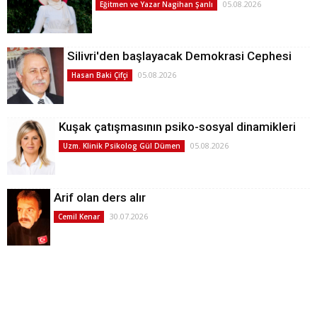
05.08.2026
Eğitmen ve Yazar Nagihan Şanlı
Silivri'den başlayacak Demokrasi Cephesi
05.08.2026
Hasan Baki Çifçi
Kuşak çatışmasının psiko-sosyal dinamikleri
05.08.2026
Uzm. Klinik Psikolog Gül Dümen
Arif olan ders alır
30.07.2026
Cemil Kenar