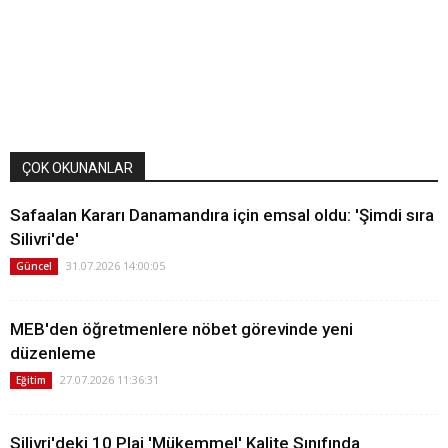
ÇOK OKUNANLAR
Safaalan Kararı Danamandıra için emsal oldu: 'Şimdi sıra
Silivri'de'
31.07.2026 14:00:05
Güncel
MEB'den öğretmenlere nöbet görevinde yeni
düzenleme
27.07.2026 11:36:31
Eğitim
Silivri'deki 10 Plaj 'Mükemmel' Kalite Sınıfında