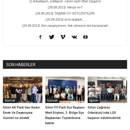
() Arkadaşım, yoldaşım, canım eşim İlhan Uygun’a
(28.09.2013) Yakıştı mı?
(26.09.2013) TAŞIMA OY SÖYLENTİLERİ
(25.09.2013) İyi ki doğduk...
(24.09.2013) Sen vazgeçersen, hak etmeyen biri kazanacak!
SON HABERLER
Güncel
Güncel
Eğitim
Silivri AK Parti’den Kadın
Silivri İYİ Parti İlçe Başkanı
Silivri Çağrıbey
Emek Ve Dayanışma
Mert Erişken, 3. Bölge İlçe
Ortaokulu’nda LGS
Günleri’ne destek
Başkanları Toplantısına
başarısı ödüllendirildi
katıldı