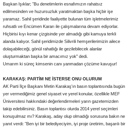
Başkan Işıklar; "Bu denetimlerin esnafımızın rahatsız
edilmesinden ve huzursuzluk yaratmaktan başka hiçbir işe
yaramaz. Sahil şeridinde faaliyette bulunan tüm işletmelerimiz
ruhsatlı ve Encümen Kararı ile çalışmalarına devam ediyorlar.
Hiçbirisi kıyı kenar çizgisinde yer almadığı gibi kamuya terkli
alanda kalıyor. Sahil şeridimizde Silivrili hemşerilerimizin ailece
dolaşabileceği, gönül rahatlığı ile gezilebilecek alanlar
oluşturmaktan başka bir amacımız yok” dedi.
Umarım ki süreç kimsenin canı yanmadan çözüme kavuşur!
KARAKAŞ: PARTİM
NE İSTERSE ONU OLURUM
AK Parti İlçe Başkanı Metin Karakaş’ın basın toplantısında bugün
yer vermediğimiz genel siyaset ve yerel konular, özellikle MEF
Üniversitesi hakkındaki değerlendirmeleri yarın gazetemizden
takip edebilirsiniz. Basın toplantısı olurda 2014 yerel seçimleri
konuşulmaz mı? Karakaş, aday olup olmadığı sorusuna bakın ne
yanıt verdi: "Ben iyi bir belediyeciyim, iyi proje üretirim, başarılı bir