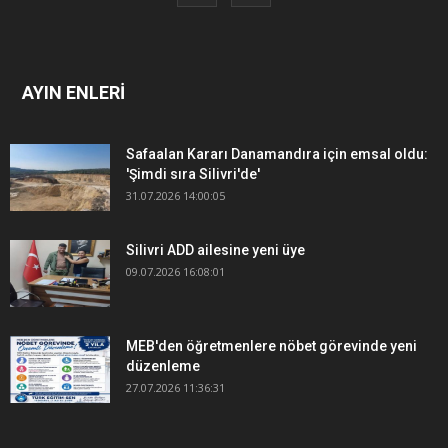
AYIN ENLERİ
Safaalan Kararı Danamandıra için emsal oldu:
'Şimdi sıra Silivri'de'
31.07.2026 14:00:05
Silivri ADD ailesine yeni üye
09.07.2026 16:08:01
MEB'den öğretmenlere nöbet görevinde yeni
düzenleme
27.07.2026 11:36:31