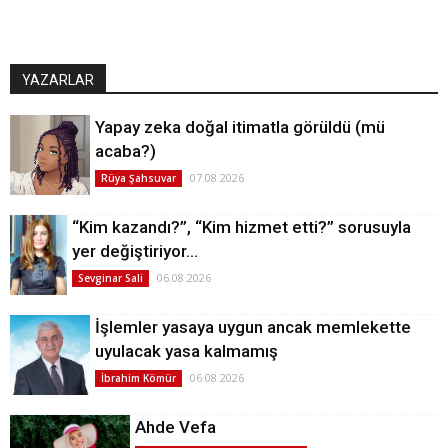
YAZARLAR
Yapay zeka doğal itimatla görüldü (mü
acaba?)
07.08.2026
Rüya Şahsuvar
“Kim kazandı?”, “Kim hizmet etti?” sorusuyla
yer değiştiriyor…
06.08.2026
Sevginar Sali
İşlemler yasaya uygun ancak memlekette
uyulacak yasa kalmamış
06.08.2026
İbrahim Kömür
Ahde Vefa