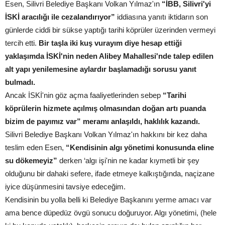
Esen, Silivri Belediye Başkanı Volkan Yılmaz'ın
“İBB, Silivri'yi
İSKİ aracılığı ile cezalandırıyor”
iddiasına yanıtı iktidarın son
günlerde ciddi bir sükse yaptığı tarihi köprüler üzerinden vermeyi
tercih etti.
Bir taşla iki kuş vurayım diye hesap ettiği
yaklaşımda İSKİ'nin neden Alibey Mahallesi'nde talep edilen
alt yapı yenilemesine aylardır başlamadığı sorusu yanıt
bulmadı.
Ancak İSKİ'nin göz açma faaliyetlerinden sebep
“Tarihi
köprülerin hizmete açılmış olmasından doğan artı puanda
bizim de payımız var” meramı anlaşıldı, haklılık kazandı.
Silivri Belediye Başkanı Volkan Yılmaz'ın hakkını bir kez daha
teslim eden Esen,
“Kendisinin algı yönetimi konusunda eline
su dökemeyiz”
derken ‘algı işi'nin ne kadar kıymetli bir şey
olduğunu bir dahaki sefere, ifade etmeye kalkıştığında, naçizane
iyice düşünmesini tavsiye edeceğim.
Kendisinin bu yolla belli ki Belediye Başkanını yerme amacı var
ama bence düpedüz övgü sonucu doğuruyor. Algı yönetimi, (hele