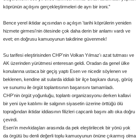
köprünün açılışını gerçekleştirmeleri de ayrı bir ironi.”
Bence yerel iktidar açısından o açılışın 'tarihi köprülerin yeniden
hizmete girmesi'nin ötesinde çok daha derin bir anlamı vardı ve
evet; en doğrusu kamuoyunun takdirine güvenmek!
Su tarifesi eleştirisinden CHP'nin Volkan Yılmaz'ı azat tutması ve
AK üzerinden yürütmesi enteresan geldi. Oradan da genel ülke
konularına ustaca bir geçiş yaptı Esen ve nicedir söylenen ve
beklenen, kendine ait sularda iddialı bir ilçe başkanı duruş, görüş
ve sunumu ile örgüt toplantısının başarısını tamamladı.
CHP'nin örgüt yoğunluğu, toplantı organizasyonu derken kallavi
bir yeni üye katılımı ile salgının siyasetin üzerine örttüğü ölü
toprağından iktidar iddiasının filizleri capcanlı başını altı oka doğru
çevirdi.
Esen'in mevkidaşları arasında da pek eleştirilecek bir yönü yok
da örgütü bu denli değerli toplu kamuoyunun önüne çıkarmış olma