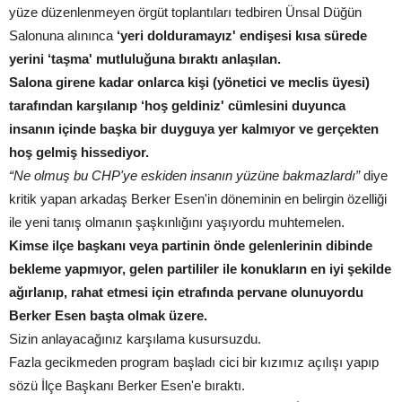
yüze düzenlenmeyen örgüt toplantıları tedbiren Ünsal Düğün
Salonuna alınınca
‘yeri dolduramayız' endişesi kısa sürede
yerini ‘taşma' mutluluğuna bıraktı anlaşılan.
Salona girene kadar onlarca kişi (yönetici ve meclis üyesi)
tarafından karşılanıp ‘hoş geldiniz' cümlesini duyunca
insanın içinde başka bir duyguya yer kalmıyor ve gerçekten
hoş gelmiş hissediyor.
“Ne olmuş bu CHP'ye eskiden insanın yüzüne bakmazlardı”
diye
kritik yapan arkadaş Berker Esen'in döneminin en belirgin özelliği
ile yeni tanış olmanın şaşkınlığını yaşıyordu muhtemelen.
Kimse ilçe başkanı veya partinin önde gelenlerinin dibinde
bekleme yapmıyor, gelen partililer ile konukların en iyi şekilde
ağırlanıp, rahat etmesi için etrafında pervane olunuyordu
Berker Esen başta olmak üzere.
Sizin anlayacağınız karşılama kusursuzdu.
Fazla gecikmeden program başladı cici bir kızımız açılışı yapıp
sözü İlçe Başkanı Berker Esen'e bıraktı.