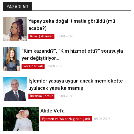
YAZARLAR
Yapay zeka doğal itimatla görüldü (mü
acaba?)
07.08.2026
Rüya Şahsuvar
“Kim kazandı?”, “Kim hizmet etti?” sorusuyla
yer değiştiriyor…
06.08.2026
Sevginar Sali
İşlemler yasaya uygun ancak memlekette
uyulacak yasa kalmamış
06.08.2026
İbrahim Kömür
Ahde Vefa
05.08.2026
Eğitmen ve Yazar Nagihan Şanlı