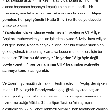
ki bu konuda ustalık), herkesin arayıp da; bulan azınlığın her
alanda başarıdan başarıya koştuğu bir husus. İncelikli bir
meseledir, marifet ister, akıl ve zeka ile derinlik kazanır.
Algıyı
yöneten, her şeyi yönetir! Hatta Silivri ve Belediye devede
kulak kalabilir!
“Yapılanları da kendisine yedirmeyiz”
ifadeleri ile CHP İlçe
Başkanı muhtemelen yapılan işlerden ziyade Silivri'yi kast ediyor
gibi geldi bana, iktidara en yakın ikinci partinin temsilcisinden en
çok duyulmak istenen açıklama da budur muhtemelen. İşte bu
sebepten
“Eline su dökemeyiz” in yerine “Algı öyle değil
böyle yönetilir” performansının CHP tarafından aciliyetle
sahneye konulması gerekir.
Ve Esen'in şu tespitin de hakkını teslim edeyim: “Açılış demişken
İstanbul Büyükşehir Belediyemizin geçtiğimiz aylarda baştan
aşağı yenileyerek Silivrili hemşerilerimizin ve spor camiasının
hizmetine açtığı Müjdat Gürsu Spor Tesisleri'nin açılışını
eleştirenlerin 550 yıl önce rahmetli Mimar Sinan tarafından yapılan