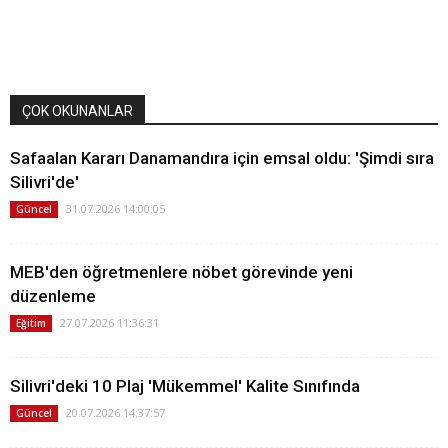
ÇOK OKUNANLAR
Safaalan Kararı Danamandıra için emsal oldu: 'Şimdi sıra
Silivri'de'
31.07.2026 14:00:05
Güncel
MEB'den öğretmenlere nöbet görevinde yeni
düzenleme
27.07.2026 11:36:31
Eğitim
Silivri'deki 10 Plaj 'Mükemmel' Kalite Sınıfında
20.07.2026 14:37:57
Güncel