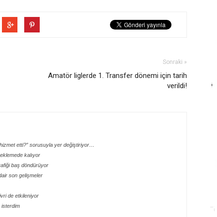
Sonraki »
Amatör liglerde 1. Transfer dönemi için tarih
verildi!
izmet etti?” sorusuyla yer değiştiriyor…
 beklemede kalıyor
rafiği baş döndürüyor
dair son gelişmeler
ri de etkileniyor
isterdim