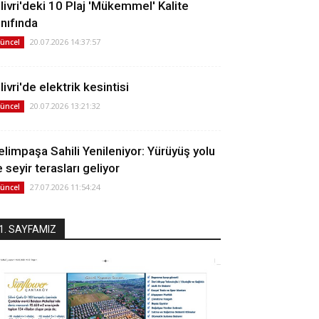
ilivri'deki 10 Plaj 'Mükemmel' Kalite
ınıfında
20.07.2026 14:37:57
üncel
livri'de elektrik kesintisi
20.07.2026 13:21:32
üncel
elimpaşa Sahili Yenileniyor: Yürüyüş yolu
 seyir terasları geliyor
27.07.2026 11:54:24
üncel
1. SAYFAMIZ