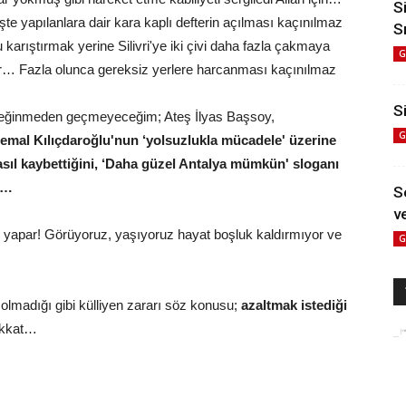
S
te yapılanlara dair kara kaplı defterin açılması kaçınılmaz
S
arıştırmak yerine Silivri'ye iki çivi daha fazla çakmaya
G
par… Fazla olunca gereksiz yerlere harcanması kaçınılmaz
Si
t değinmeden geçmeyeceğim; Ateş İlyas Başsoy,
G
emal Kılıçdaroğlu'nun ‘yolsuzlukla mücadele' üzerine
sıl kaybettiğini, ‘Daha güzel Antalya mümkün' sloganı
r…
S
ve
 yapar! Görüyoruz, yaşıyoruz hayat boşluk kaldırmıyor ve
G
 olmadığı gibi külliyen zararı söz konusu;
azaltmak istediği
kkat…