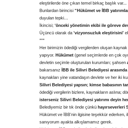
eleştirilerde öne çıkan temel birkaç başlık var...
Bunlardan birincisi
“Hükümet ve İBB yatırımlar
duyulan tepki…
İkincisi;
‘önceki yönetimin ekibi ile göreve d
Üçüncü olarak da
‘vizyonsuzluk eleştirisini'
e
***
Her birimizin ödediği vergilerden oluşan kayna
yapıyor.
Hükümet
(genel seçimlerde en çok oyu
devletin seçimle oluşturulan kurumları; şahsen
bakarsanız
İBB ile Silivri Belediyesi arasında
kaynakları yine vatandaşın devlete ve her iki ku
Silivri Belediyesi yapsın; kimse babasının tar
ödediği vergilerin bizlere, kaynakların aslına;
isterseniz Silivri Belediyesi yatırımı deyin h
Belediyemiz bir tık önde çünkü
hayırseverleri S
Hükümet ve İBB'nin ilgisine teşekkür ederken, il
sanıyorum ayakta alkışlamamız gerek.