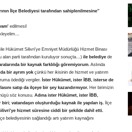
ının İlçe Belediyesi tarafından sahiplenilmesine”
evam'
edilmesi!
kleyelim…
k ile Hükümet Silivri'ye Emniyet Müdürlüğü Hizmet Binası
 alan parti tarafından kuruluyor sonuçta…)
ile belediye
de
aralarında bir kaynak farklılığı göremiyorum
. Aslında
 da bir ayrım yok
çünkü her ikisinin de hizmet ve yatırım
ruma ödediği vergiler.
İster Hükümet, ister İBB, isterse de
lasını satıp da ilçeye bir şey kazandırmıyor.
Her birimizin
 dönüşü söz konusu.
Adına ister Hükümet, ister İBB,
er biri; vatandaşın oluşturduğu kaynak ile yapılan iş.
İlçe
ilivri'ye hizmet süresine ciddi bir şekilde dahil etti.
çe belediyesinin sağlandığı artı yatırım kaynağını