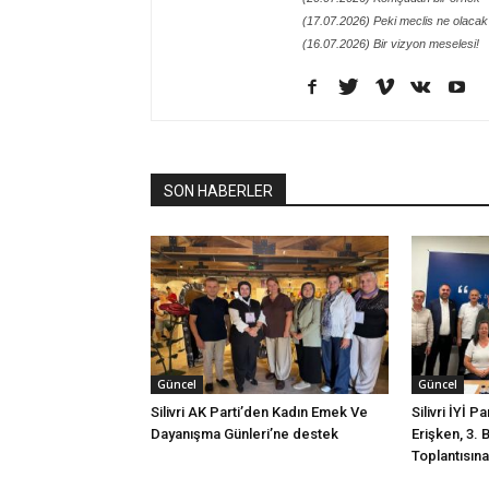
(17.07.2026) Peki meclis ne olacak
(16.07.2026) Bir vizyon meselesi!
SON HABERLER
Güncel
Güncel
Silivri AK Parti’den Kadın Emek Ve
Silivri İYİ P
Dayanışma Günleri’ne destek
Erişken, 3. 
Toplantısına 