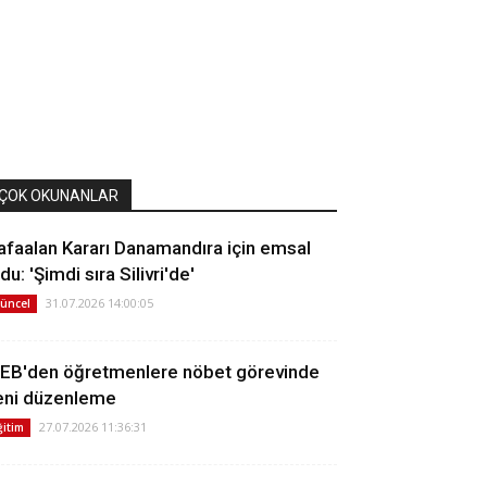
ÇOK OKUNANLAR
afaalan Kararı Danamandıra için emsal
du: 'Şimdi sıra Silivri'de'
31.07.2026 14:00:05
üncel
EB'den öğretmenlere nöbet görevinde
eni düzenleme
27.07.2026 11:36:31
ğitim