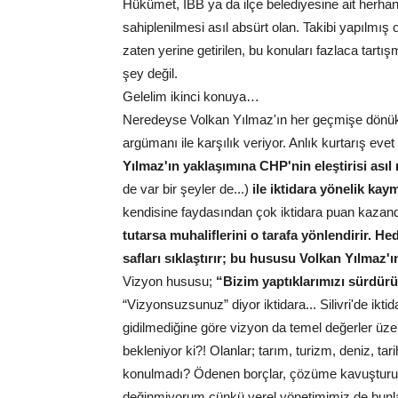
Hükümet, İBB ya da ilçe belediyesine ait herhangi
sahiplenilmesi asıl absürt olan. Takibi yapılmış o
zaten yerine getirilen, bu konuları fazlaca ta
şey değil.
Gelelim ikinci konuya…
Neredeyse Volkan Yılmaz'ın her geçmişe dönük
argümanı ile karşılık veriyor. Anlık kurtarış eve
Yılmaz'ın yaklaşımına CHP'nin eleştirisi ası
de var bir şeyler de...)
ile iktidara yönelik kay
kendisine faydasından çok iktidara puan kazand
tutarsa muhaliflerini o tarafa yönlendirir. He
safları sıklaştırır; bu hususu Volkan Yılmaz
Vizyon hususu;
“Bizim yaptıklarımızı sürdü
“Vizyonsuzsunuz” diyor iktidara... Silivri'de iktida
gidilmediğine göre vizyon da temel değerler üzeri
bekleniyor ki?! Olanlar; tarım, turizm, deniz, ta
konulmadı? Ödenen borçlar, çözüme kavuşturula
değinmiyorum çünkü yerel yönetimimiz de bunlar