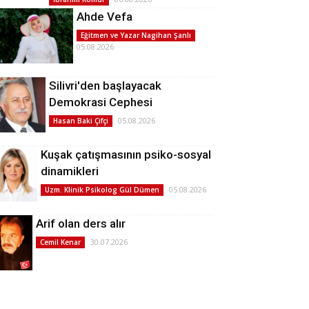
Ahde Vefa
Eğitmen ve Yazar Nagihan Şanlı
05.08.2026
Silivri'den başlayacak
Demokrasi Cephesi
05.08.2026
Hasan Baki Çifçi
Kuşak çatışmasının psiko-sosyal
dinamikleri
05.08.2026
Uzm. Klinik Psikolog Gül Dümen
Arif olan ders alır
30.07.2026
Cemil Kenar