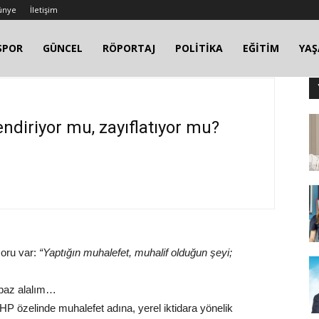
ünye
İletişim
SPOR
GÜNCEL
RÖPORTAJ
POLİTİKA
EĞİTİM
YA
ndiriyor mu, zayıflatıyor mu?
soru var:
“Yaptığın muhalefet, muhalif olduğun şeyi;
 baz alalım…
CHP özelinde muhalefet adına, yerel iktidara yönelik