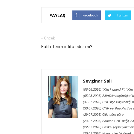
PAYLAŞ
Facebook
Twitter
« Önceki
Fatih Terim istifa eder mi?
Sevginar Sali
(06.08.2026) “Kim kazandı?”, “Kim h
(05.08.2026) Silivri’nin seçilmişleri
(31.07.2026) CHP İlçe Başkanlığı t
(30.07.2026) CHP ve Yeni Parti’ye 
(29.07.2026) Göz göre göre
(23.07.2026) Sadece CHP değil, Siliv
(22.07.2026) Başka şeyler yazmak 
(20.07.2026) Komşudan bir örnek