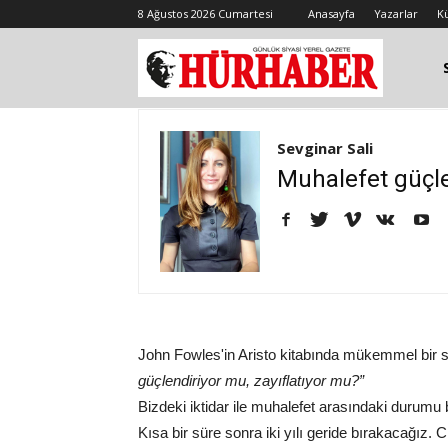
8 Ağustos 2026 Cumartesi
Anasayfa
Yazarlar
K
Sevginar Sali
Muhalefet güçle
John Fowles'in Aristo kitabında mükemmel bir 
güçlendiriyor mu, zayıflatıyor mu?”
Bizdeki iktidar ile muhalefet arasındaki durumu
Kısa bir süre sonra iki yılı geride bırakacağız. 