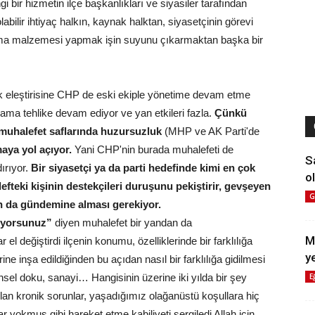
 bir hizmetin ilçe başkanlıkları ve siyasiler tarafından
labilir ihtiyaç halkın, kaynak halktan, siyasetçinin görevi
rtışma malzemesi yapmak işin suyunu çıkarmaktan başka bir
 eleştirisine CHP de eski ekiple yönetime devam etme
t ama tehlike devam ediyor ve yan etkileri fazla.
Çünkü
l muhalefet saflarında huzursuzluk
(MHP ve AK Parti'de
maya yol açıyor.
Yani CHP'nin burada muhalefeti de
S
ırıyor.
Bir siyasetçi ya da parti hedefinde kimi en çok
ol
defteki kişinin destekçileri duruşunu pekiştirir, gevşeyen
G
'ın da gündemine alması gerekiyor.
rüyorsunuz”
diyen muhalefet bir yandan da
M
r el değiştirdi ilçenin konumu, özelliklerinde bir farklılığa
y
ne inşa edildiğinden bu açıdan nasıl bir farklılığa gidilmesi
E
rihsel doku, sanayi… Hangisinin üzerine iki yılda bir şey
n kronik sorunlar, yaşadığımız olağanüstü koşullara hiç
 yokmuş gibi hareket etme kabiliyeti sergiledi Allah için…