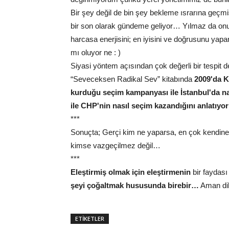
Bir şey değil de bin şey bekleme ısrarına geçmiş
bir son olarak gündeme geliyor… Yılmaz da onu k
harcasa enerjisini; en iyisini ve doğrusunu ya
mı oluyor ne : )
Siyasi yöntem açısından çok değerli bir tespi
“Seveceksen Radikal Sev” kitabında
2009'da K
kurduğu seçim kampanyası ile İstanbul'da na
ile CHP'nin nasıl seçim kazandığını anlatıyo
***
Sonuçta; Gerçi kim ne yaparsa, en çok kendine
kimse vazgeçilmez değil…
***
Eleştirmiş olmak için eleştirmenin
bir faydası
şeyi çoğaltmak hususunda birebir…
Aman di
ETİKETLER