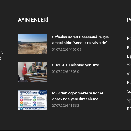
AYIN ENLERİ
P
Safaalan Kararı Danamandıra için
F
emsal oldu: 'Şimdi sıra Silivri'de'
Kü
31.07.2026 14:00:05
r.
Eğ
a
Y
Silivri ADD ailesine yeni üye
09.07.2026 16:08:01
V
Po
G
MEB'den öğretmenlere nöbet
görevinde yeni düzenleme
S
27.07.2026 11:36:31
R