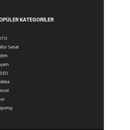
OPÜLER KATEGORİLER
OTO
ltür Sanat
itim
aşam
İDEO
litika
üncel
por
öportaj