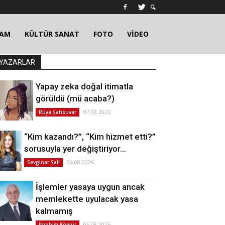
ŞAM
KÜLTÜR SANAT
FOTO
VİDEO
YAZARLAR
Yapay zeka doğal itimatla
görüldü (mü acaba?)
07.08.2026
Rüya Şahsuvar
“Kim kazandı?”, “Kim hizmet etti?”
sorusuyla yer değiştiriyor…
06.08.2026
Sevginar Sali
İşlemler yasaya uygun ancak
memlekette uyulacak yasa
kalmamış
06.08.2026
İbrahim Kömür