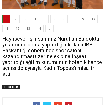
1
2
3
4
5
6
7
8
9
10
11
12
13
14
Hayırsever iş insanımız Nurullah Baldöktü
yıllar önce adına yaptırdığı ilkokula İBB
Başkanlığı döneminde spor salonu
kazandırması üzerine ek bina inşaatı
yaptırdığı eğitim kurumunun botanik bahçe
açılışı dolayısıyla Kadir Topbaş’ı misafir
etti.
ETİKETLER