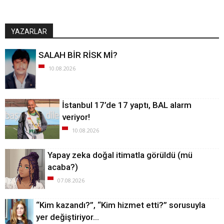
YAZARLAR
SALAH BİR RİSK Mİ?
10.08.2026
İstanbul 17’de 17 yaptı, BAL alarm
veriyor!
10.08.2026
Yapay zeka doğal itimatla görüldü (mü
acaba?)
07.08.2026
“Kim kazandı?”, “Kim hizmet etti?” sorusuyla
yer değiştiriyor…