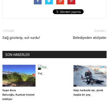
« Önceki
Sonraki »
Sağ gösterip, sol vurdu!
Belediyeden atölyeler
SON HABERLER
Yol..
Sayın Bora
Kalp herkeste var; yürek
Balcıoğlu; Kumluk hizmet
başka bir şey...
bekliyor