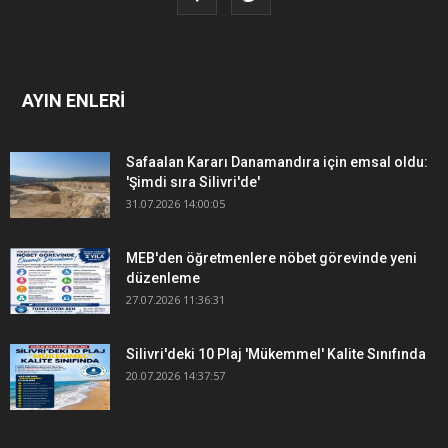
AYIN ENLERİ
Safaalan Kararı Danamandıra için emsal oldu:
'Şimdi sıra Silivri'de'
31.07.2026 14:00:05
MEB'den öğretmenlere nöbet görevinde yeni
düzenleme
27.07.2026 11:36:31
Silivri'deki 10 Plaj 'Mükemmel' Kalite Sınıfında
20.07.2026 14:37:57