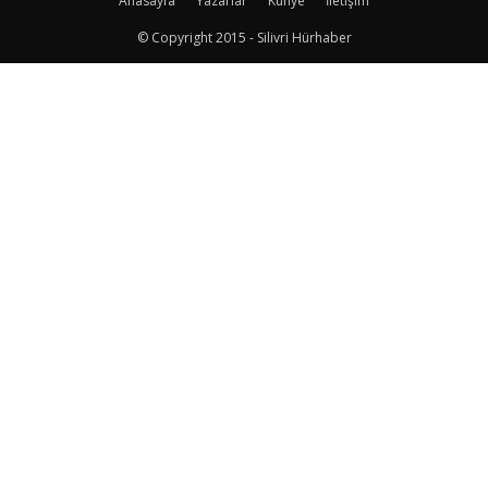
Anasayfa
Yazarlar
Künye
İletişim
© Copyright 2015 - Silivri Hürhaber