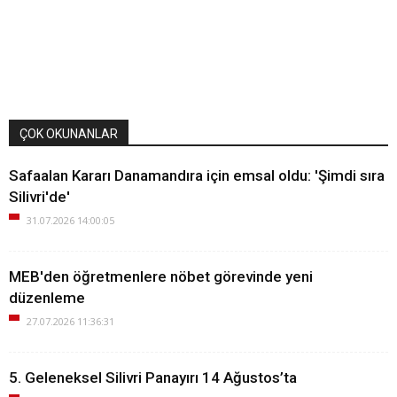
ÇOK OKUNANLAR
Safaalan Kararı Danamandıra için emsal oldu: 'Şimdi sıra
Silivri'de'
31.07.2026 14:00:05
MEB'den öğretmenlere nöbet görevinde yeni
düzenleme
27.07.2026 11:36:31
5. Geleneksel Silivri Panayırı 14 Ağustos’ta