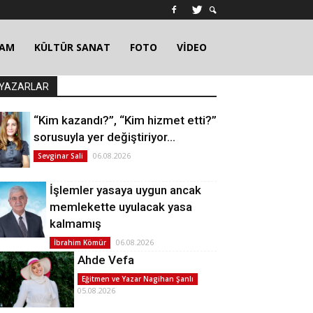
ŞAM
KÜLTÜR SANAT
FOTO
VİDEO
YAZARLAR
“Kim kazandı?”, “Kim hizmet etti?”
sorusuyla yer değiştiriyor…
06.08.2026
Sevginar Sali
İşlemler yasaya uygun ancak
memlekette uyulacak yasa
kalmamış
06.08.2026
İbrahim Kömür
Ahde Vefa
Eğitmen ve Yazar Nagihan Şanlı
05.08.2026