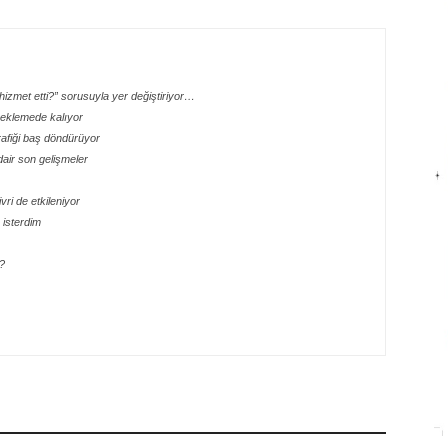
izmet etti?” sorusuyla yer değiştiriyor…
 beklemede kalıyor
rafiği baş döndürüyor
dair son gelişmeler
ri de etkileniyor
isterdim
?