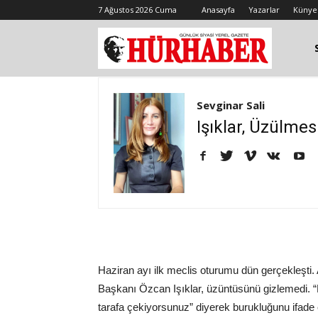
7 Ağustos 2026 Cuma
Anasayfa
Yazarlar
Künye
Sevginar Sali
Işıklar, Üzülmes
Haziran ayı ilk meclis oturumu dün gerçekleşti.
Başkanı Özcan Işıklar, üzüntüsünü gizlemedi. “
tarafa çekiyorsunuz” diyerek burukluğunu ifade e