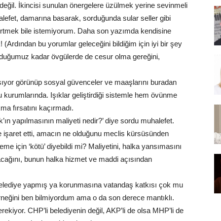
k değil. İkincisi sunulan önergelere üzülmek yerine sevinmeli
halefet, damarına basarak, sorduğunda sular seller gibi
belirtmek bile istemiyorum. Daha son yazımda kendisine
 (Ardından bu yorumlar geleceğini bildiğim için iyi bir şey
olduğumuz kadar övgülerde de cesur olma gereğini,
ışıyor görünüp sosyal güvenceler ve maaşlarını buradan
 kurumlarında. Işıklar geliştirdiği sistemle hem övünme
ma fırsatını kaçırmadı.
ın yapılmasının maliyeti nedir?’ diye sordu muhalefet.
e işaret etti, amacın ne olduğunu meclis kürsüsünden
e için ‘kötü’ diyebildi mi? Maliyetini, halka yansımasını
pacağını, bunun halka hizmet ve maddi açısından
lediye yapmış ya korunmasına vatandaş katkısı çok mu
örneğini ben bilmiyordum ama o da son derece mantıklı.
rekiyor. CHP’li belediyenin değil, AKP’li de olsa MHP’li de