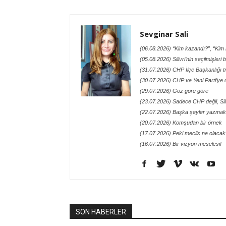
Sevginar Sali
(06.08.2026) “Kim kazandı?”, “Kim h
(05.08.2026) Silivri’nin seçilmişleri
(31.07.2026) CHP İlçe Başkanlığı t
(30.07.2026) CHP ve Yeni Parti’ye 
(29.07.2026) Göz göre göre
(23.07.2026) Sadece CHP değil, Siliv
(22.07.2026) Başka şeyler yazmak 
(20.07.2026) Komşudan bir örnek
(17.07.2026) Peki meclis ne olacak
(16.07.2026) Bir vizyon meselesi!
SON HABERLER