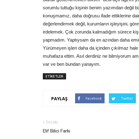
sorumlu tuttuğu kişinin benim yazımdan değil bi
konuşmamız, daha doğrusu ifade ettiklerine dair
değerlendirmek değil, kurumların işleyişini, gör
irdelemek. Çok zorunda kalmadığım sürece kiş
yapmadım. Yaptıysam da en azından daha emin ol
Yürümeyen işleri daha da içinden çıkılmaz hal
muhafaza ettim. Asıl derdiniz ne bilmiyorum ama 
var ve ben bundan yanayım.
ETİKETLER
PAYLAŞ
Facebook
Twitter
« Önceki
Elif Bilici Farkı