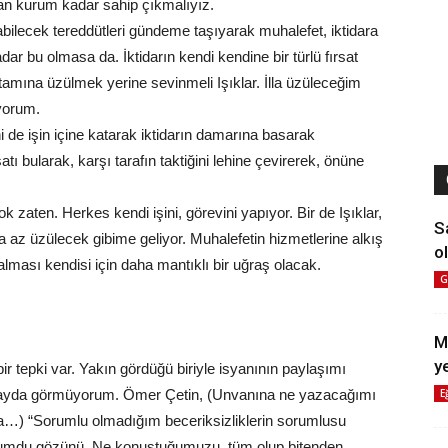
apan kurum kadar sahip çıkmalıyız.
uşabilecek tereddütleri gündeme taşıyarak muhalefet, iktidara
ar bu olmasa da. İktidarın kendi kendine bir türlü fırsat
tamına üzülmek yerine sevinmeli Işıklar. İlla üzüleceğim
yorum.
i de işin içine katarak iktidarın damarına basarak
satı bularak, karşı tarafın taktiğini lehine çevirerek, önüne
k zaten. Herkes kendi işini, görevini yapıyor. Bir de Işıklar,
S
az üzülecek gibime geliyor. Muhalefetin hizmetlerine alkış
ol
lması kendisi için daha mantıklı bir uğraş olacak.
G
M
y
r tepki var. Yakın gördüğü biriyle isyanının paylaşımı
E
 fayda görmüyorum. Ömer Çetin, (Unvanına ne yazacağımı
da…) “Sorumlu olmadığım beceriksizliklerin sorumlusu
ı yumdu gözünü. Ne konuştuğumuzu, tüm olup bitenden