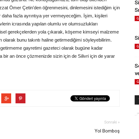
S
zzat Ömer Çetin’den öğrenmesini, dinlemesini istediğim için
S
 daha fazla ayrıntıya yer vermeyeceğim. İşim, kişileri
G
evlerin icrasında yapılan olumlu ve olumsuzlukları
isel gerekçelerden yola çıkarak, köşeme kimseyi malzeme
Si
arak bunu takıntı haline getirmediğimi söyleyebilirim.
G
e getirmeme gayretimi gazeteci olarak bugüne kadar
bir an önce çözmenizde sizin için de Silivri için de yarar
S
ve
G
Sonraki »
Yol Bomboş