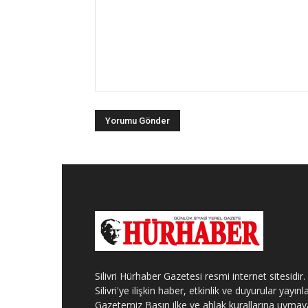
Silivri Hürhaber Gazetesi resmi internet sitesidir.
Silivri'ye ilişkin haber, etkinlik ve duyurular yayınla
Gazetemiz Basın ilke ve ahlak kurallarına uymay