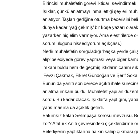
Birincisi muhalefetin görevi iktidarı sevindirme
Işıklar, çünkü anlatmayı ihmal ettiği şeyleri mu
anlatıyor. Taşları gediğine oturtma becerisini 
dünya kadar ‘yağ çekmiş’ bir köşe yazarı olarak!
yazarken hiç elim varmıyor. Ama eleştirilerde 
sorumluluğunu hissediyorum açıkçası.)
Nedir muhalefetin sorguladığı ‘başka yerde çal
alıp’ belediyede görev yapması veya diğer kamu
imkanı buldu hem de geçmiş iktidarın canını sık
‘Fevzi Çakmak, Fikret Gündoğan ve Şerif Sokak’
Bunun da yanıtı son derece açıktı ihale sürecin
anlatma imkanı buldu. Muhalefet yapılan düzenlem
sordu. Bu kadar olacak. Işıklar’a yaptığını, ya
yansımasına da açıklık getirdi.
Bakımsız kalan Selimpaşa korosu mevzusu. Be
zor? Atatürk Anıtı çevresindeki çiçeklendirme 
Belediyenin yaptıklarına halkın sahip çıkması ge