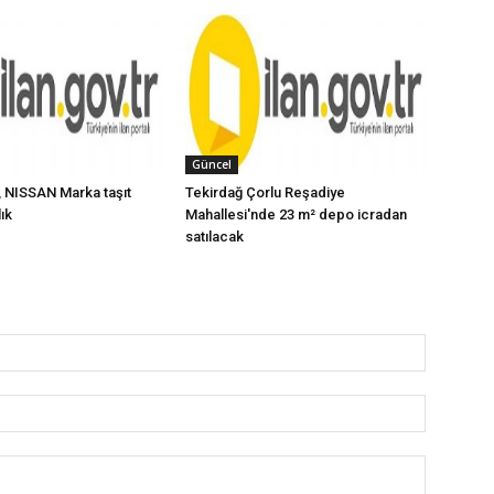
Güncel
 NISSAN Marka taşıt
Tekirdağ Çorlu Reşadiye
lık
Mahallesi'nde 23 m² depo icradan
satılacak