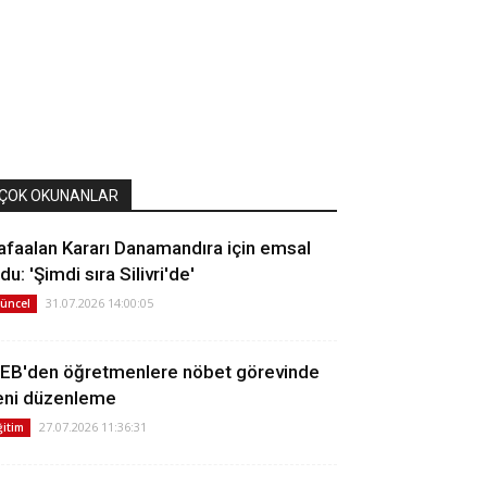
ÇOK OKUNANLAR
afaalan Kararı Danamandıra için emsal
du: 'Şimdi sıra Silivri'de'
31.07.2026 14:00:05
üncel
EB'den öğretmenlere nöbet görevinde
eni düzenleme
27.07.2026 11:36:31
ğitim