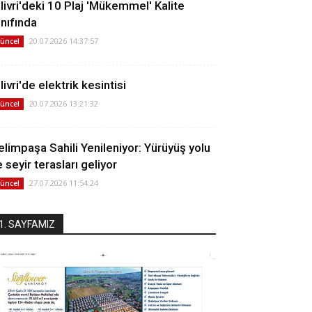
ilivri'deki 10 Plaj 'Mükemmel' Kalite
ınıfında
20.07.2026 14:37:57
üncel
livri'de elektrik kesintisi
20.07.2026 13:21:32
üncel
elimpaşa Sahili Yenileniyor: Yürüyüş yolu
 seyir terasları geliyor
27.07.2026 11:54:24
üncel
1. SAYFAMIZ