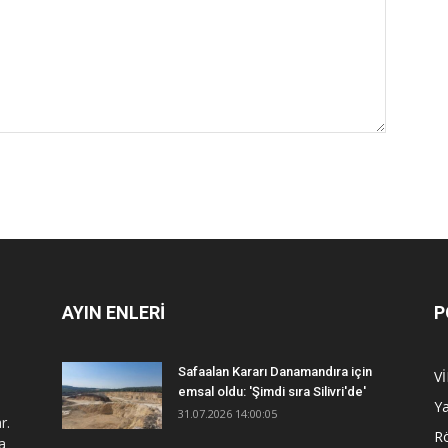
AYIN ENLERİ
P
Safaalan Kararı Danamandıra için
V
emsal oldu: 'Şimdi sıra Silivri'de'
Y
31.07.2026 14:00:05
r.
R
a