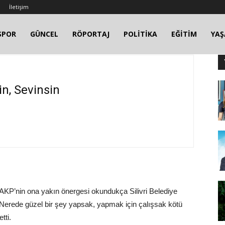
İletişim
SPOR
GÜNCEL
RÖPORTAJ
POLİTİKA
EĞİTİM
YA
in, Sevinsin
 AKP’nin ona yakın önergesi okundukça Silivri Belediye
Nerede güzel bir şey yapsak, yapmak için çalışsak kötü
tti.