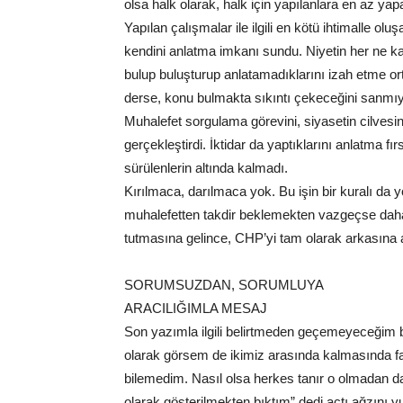
olsa halk olarak, halk için yapılanlara en az y
Yapılan çalışmalar ile ilgili en kötü ihtimalle ol
kendini anlatma imkanı sundu. Niyetin her ne kad
bulup buluşturup anlatamadıklarını izah etme or
derse, konu bulmakta sıkıntı çekeceğini sanmı
Muhalefet sorgulama görevini, siyasetin cilvesin
gerçekleştirdi. İktidar da yaptıklarını anlatma fır
sürülenlerin altında kalmadı.
Kırılmaca, darılmaca yok. Bu işin bir kuralı da yo
muhalefetten takdir beklemekten vazgeçse daha 
tutmasına gelince, CHP’yi tam olarak arkasına a
SORUMSUZDAN, SORUMLUYA
ARACILIĞIMLA MESAJ
Son yazımla ilgili belirtmeden geçemeyeceğim bi
olarak görsem de ikimiz arasında kalmasında
bilemedim. Nasıl olsa herkes tanır o olmadan 
olarak gösterilmekten bıktım” dedi açtı ağzın