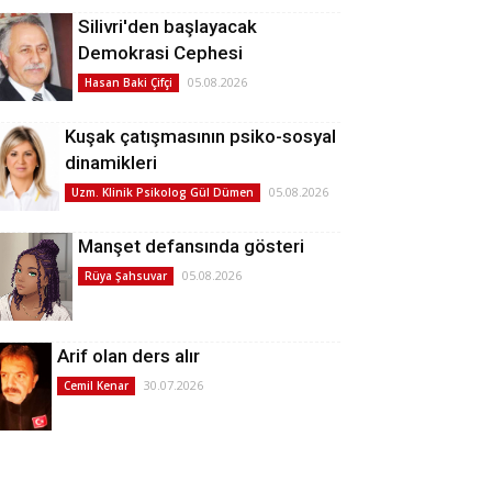
Silivri'den başlayacak
Demokrasi Cephesi
05.08.2026
Hasan Baki Çifçi
Kuşak çatışmasının psiko-sosyal
dinamikleri
05.08.2026
Uzm. Klinik Psikolog Gül Dümen
Manşet defansında gösteri
05.08.2026
Rüya Şahsuvar
Arif olan ders alır
30.07.2026
Cemil Kenar