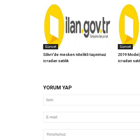
Güncel
Güncel
Silivri'de mesken nitelikli taşınmaz
2019 Model,
icradan satılık
icradan satı
YORUM YAP