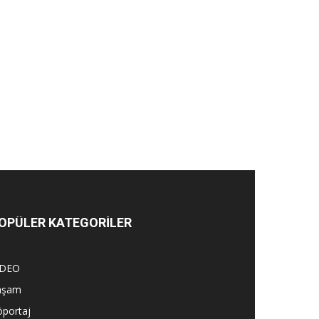
OPÜLER KATEGORİLER
İDEO
aşam
öportaj