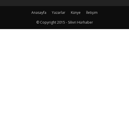
Anasayfa
Yazarlar
Künye
İletişim
© Copyright 2015 - Silivri Hürhaber