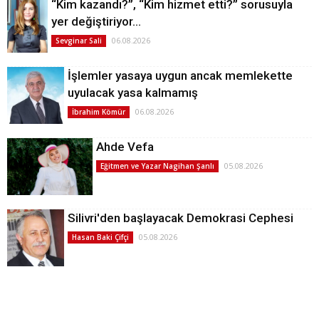
“Kim kazandı?”, “Kim hizmet etti?” sorusuyla
yer değiştiriyor…
06.08.2026
Sevginar Sali
İşlemler yasaya uygun ancak memlekette
uyulacak yasa kalmamış
06.08.2026
İbrahim Kömür
Ahde Vefa
05.08.2026
Eğitmen ve Yazar Nagihan Şanlı
Silivri'den başlayacak Demokrasi Cephesi
05.08.2026
Hasan Baki Çifçi