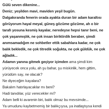
Gülü seven dikenine...
Deniz; yeşilden mavi, maviden yeşil bugün.
Dalgakıranda fenerin orada ayakta duran bir adam karaltısı
görüyorum hayal meyal, güneş gözüme gözüme, ah o bir
tarafı yosuna kesmiş kayalar, neredeyse hepsi tanır beni, ne
çok yaşanmışlık, ne çok insan biriktirdik beraber, şimdi
anımsamadığım ne sohbetler ettik sabahlara kadar, ne çok
balık bekledik, ne çok titredik soğukta, ne çok güldük, ne çok
ağladık...
Adamın yanına gitmek geçiyor içimden
ama şimdi kim
yürüyecek onca yolu, ah şu bahar, şu miskinlik, hem gittim,
yürüdüm say, ne olacak?
Ne diyeceğim kayalara?
Bakalım hatırlayacaklar mı beni?
Hadi tanıdılar, yüz verecekler mi?
Adam belli ki avarenin biri, balık olmaz bu mevsimde...
Ya umudunu kaybetmemiş bir balıkçıysa, ya inatlaştıysa kendi