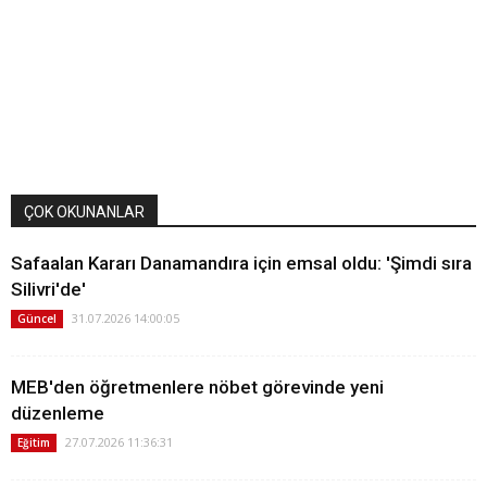
ÇOK OKUNANLAR
Safaalan Kararı Danamandıra için emsal oldu: 'Şimdi sıra
Silivri'de'
31.07.2026 14:00:05
Güncel
MEB'den öğretmenlere nöbet görevinde yeni
düzenleme
27.07.2026 11:36:31
Eğitim