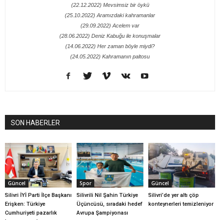
(22.12.2022) Mevsimsiz bir öykü
(25.10.2022) Aramızdaki kahramanlar
(29.09.2022) Acelem var
(28.06.2022) Deniz Kabuğu ile konuşmalar
(14.06.2022) Her zaman böyle miydi?
(24.05.2022) Kahramanın paltosu
SON HABERLER
Güncel
Spor
Güncel
Silivri İYİ Parti İlçe Başkanı
Silivrili Nil Şahin Türkiye
Silivri’de yer altı çöp
Erişken: Türkiye
Üçüncüsü, sıradaki hedef
konteynerleri temizleniyor
Cumhuriyeti pazarlık
Avrupa Şampiyonası