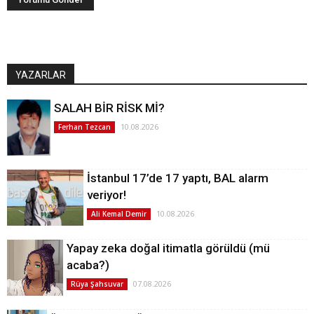
YAZARLAR
SALAH BİR RİSK Mİ?
10.08.2026
Ferhan Tezcan
İstanbul 17’de 17 yaptı, BAL alarm
veriyor!
10.08.2026
Ali Kemal Demir
Yapay zeka doğal itimatla görüldü (mü
acaba?)
07.08.2026
Rüya Şahsuvar