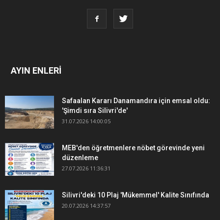
AYIN ENLERİ
Safaalan Kararı Danamandıra için emsal oldu:
'Şimdi sıra Silivri'de'
31.07.2026 14:00:05
MEB'den öğretmenlere nöbet görevinde yeni
düzenleme
27.07.2026 11:36:31
Silivri'deki 10 Plaj 'Mükemmel' Kalite Sınıfında
20.07.2026 14:37:57