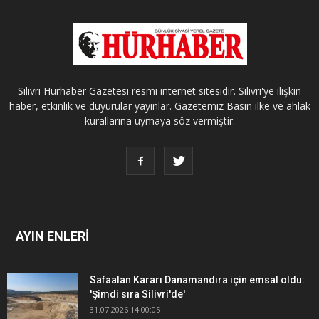
Silivri Hürhaber Gazetesi resmi internet sitesidir. Silivri'ye ilişkin
haber, etkinlik ve duyurular yayınlar. Gazetemiz Basın ilke ve ahlak
kurallarına uymaya söz vermiştir.
AYIN ENLERİ
Safaalan Kararı Danamandıra için emsal oldu:
'Şimdi sıra Silivri'de'
31.07.2026 14:00:05