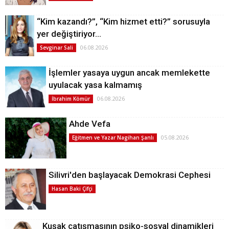
“Kim kazandı?”, “Kim hizmet etti?” sorusuyla
yer değiştiriyor…
06.08.2026
Sevginar Sali
İşlemler yasaya uygun ancak memlekette
uyulacak yasa kalmamış
06.08.2026
İbrahim Kömür
Ahde Vefa
05.08.2026
Eğitmen ve Yazar Nagihan Şanlı
Silivri'den başlayacak Demokrasi Cephesi
Hasan Baki Çifçi
Kuşak çatışmasının psiko-sosyal dinamikleri