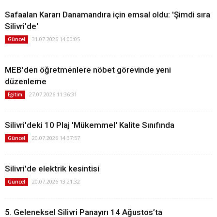
Safaalan Kararı Danamandıra için emsal oldu: 'Şimdi sıra
Silivri'de'
31.07.2026 14:00:05
Güncel
MEB'den öğretmenlere nöbet görevinde yeni
düzenleme
27.07.2026 11:36:31
Eğitim
Silivri'deki 10 Plaj 'Mükemmel' Kalite Sınıfında
20.07.2026 14:37:57
Güncel
Silivri'de elektrik kesintisi
20.07.2026 13:21:32
Güncel
5. Geleneksel Silivri Panayırı 14 Ağustos’ta