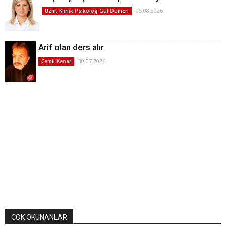
05.08.2026
Uzm. Klinik Psikolog Gül Dümen
Arif olan ders alır
30.07.2026
Cemil Kenar
ÇOK OKUNANLAR