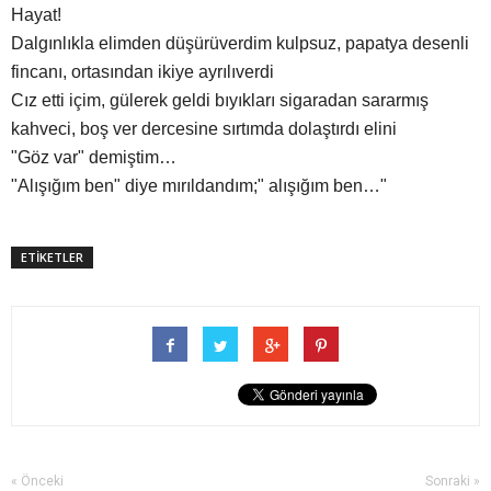
Hayat!
Dalgınlıkla elimden düşürüverdim kulpsuz, papatya desenli
fincanı, ortasından ikiye ayrılıverdi
Cız etti içim, gülerek geldi bıyıkları sigaradan sararmış
kahveci, boş ver dercesine sırtımda dolaştırdı elini
"Göz var" demiştim…
"Alışığım ben" diye mırıldandım;" alışığım ben…"
ETİKETLER
« Önceki
Sonraki »