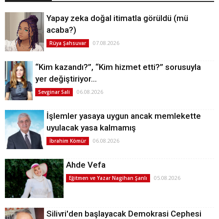
Yapay zeka doğal itimatla görüldü (mü
acaba?)
07.08.2026
Rüya Şahsuvar
“Kim kazandı?”, “Kim hizmet etti?” sorusuyla
yer değiştiriyor…
06.08.2026
Sevginar Sali
İşlemler yasaya uygun ancak memlekette
uyulacak yasa kalmamış
06.08.2026
İbrahim Kömür
Ahde Vefa
05.08.2026
Eğitmen ve Yazar Nagihan Şanlı
Silivri'den başlayacak Demokrasi Cephesi