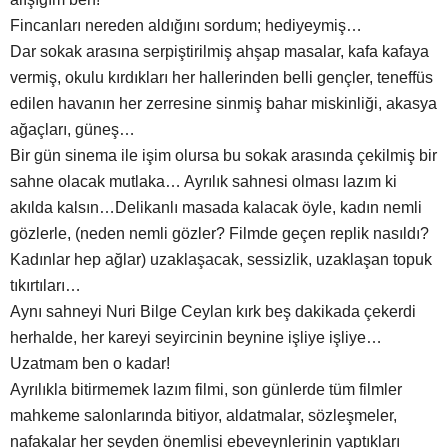
Fincanları nereden aldığını sordum; hediyeymiş…
Dar sokak arasına serpiştirilmiş ahşap masalar, kafa kafaya
vermiş, okulu kırdıkları her hallerinden belli gençler, teneffüs
edilen havanın her zerresine sinmiş bahar miskinliği, akasya
ağaçları, güneş…
Bir gün sinema ile işim olursa bu sokak arasında çekilmiş bir
sahne olacak mutlaka… Ayrılık sahnesi olması lazım ki
akılda kalsın…Delikanlı masada kalacak öyle, kadın nemli
gözlerle, (neden nemli gözler? Filmde geçen replik nasıldı?
Kadınlar hep ağlar) uzaklaşacak, sessizlik, uzaklaşan topuk
tıkırtıları…
Aynı sahneyi Nuri Bilge Ceylan kırk beş dakikada çekerdi
herhalde, her kareyi seyircinin beynine işliye işliye…
Uzatmam ben o kadar!
Ayrılıkla bitirmemek lazım filmi, son günlerde tüm filmler
mahkeme salonlarında bitiyor, aldatmalar, sözleşmeler,
nafakalar her şeyden önemlisi ebeveynlerinin yaptıkları