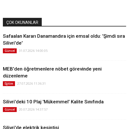
ÇOK OKUNANLAR
Safaalan Kararı Danamandıra için emsal oldu: 'Şimdi sıra
Silivri'de'
31.07.2026 14:00:05
Güncel
MEB'den öğretmenlere nöbet görevinde yeni
düzenleme
27.07.2026 11:36:31
Eğitim
Silivri'deki 10 Plaj 'Mükemmel' Kalite Sınıfında
20.07.2026 14:37:57
Güncel
Silivri'de elektrik kesintisi