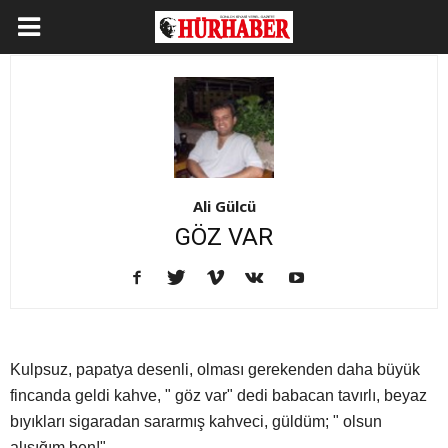
Ali Gülcü
GÖZ VAR
Kulpsuz, papatya desenli, olması gerekenden daha büyük
fincanda geldi kahve, " göz var" dedi babacan tavırlı, beyaz
bıyıkları sigaradan sararmış kahveci, güldüm; " olsun
alışığım ben!"