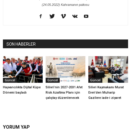
(24.05.2022) Kahramanın paltosu
SON HABERLER
Güncel
Güncel
Güncel
Hayvancılıkta Dijital Küpe
Silivri’nin 2027-2031 Afet
Silivri Kaymakamı Murat
Dönemi başladı
Risk Azaltma Planı için
Eren’den Muharip
çalıştay düzenlenecek
Gazilere iade-i ziyaret
YORUM YAP