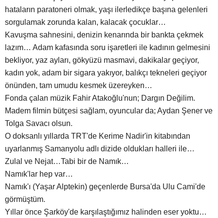
hataların paratoneri olmak, yaşı ilerledikçe başına gelenleri
sorgulamak zorunda kalan, kalacak çocuklar…
Kavuşma sahnesini, denizin kenarında bir bankta çekmek
lazım… Adam kafasında soru işaretleri ile kadının gelmesini
bekliyor, yaz ayları, gökyüzü masmavi, dakikalar geçiyor,
kadın yok, adam bir sigara yakıyor, balıkçı tekneleri geçiyor
önünden, tam umudu kesmek üzereyken…
Fonda çalan müzik Fahir Atakoğlu'nun; Dargın Değilim.
Madem filmin bütçesi sağlam, oyuncular da; Aydan Şener ve
Tolga Savacı olsun.
O doksanlı yıllarda TRT'de Kerime Nadir'in kitabından
uyarlanmış Samanyolu adlı dizide oldukları halleri ile…
Zulal ve Nejat…Tabi bir de Namık…
Namık'lar hep var…
Namık'ı (Yaşar Alptekin) geçenlerde Bursa'da Ulu Cami'de
görmüştüm.
Yıllar önce Şarköy'de karşılaştığımız halinden eser yoktu…