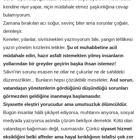
kendine niye yapar, niçin müdahale etmez şaşkınlığına cevap
bulamıyorum.
Zamana bırakılan acı soğur, sevinç biter ama sorunlar çoğalır,
derinleşir.
Keneler, yılanlar, sivrisinekleri yazmıyorum bile, yangın tehlikesi
yazın yönetim krizlerini tetikler.
Şu ot muhabbetine acil
müdahale edin, hazır asfalt istemekten yılmış insanların
yollarından bir greyder geçirin başka ihsan istemez!
Silivri'nin sorunu esasen ne otlar ne çukurlar ne de sahildeki
düzensizlikler... Bunların hepsi çözülebilir meseleler.
Asıl sorun,
vatandaşın yönetenlerin gördüğünü düşündüğü sorunları
görmezden geldiğine inanmaya başlamasıdır.
Siyasette eleştiri yorucudur ama umutsuzluk ölümcüldür.
Bugün insanlar hâlâ şikâyet ediyorsa, muhtarını arıyorsa, sosyal
medyada yazıyorsa aslında çözüm bekliyor demektir. Kötü olan
vatandaşın bağırması değil, susmasıdır. Çünkü
siyaset hizmet
eksikliğini belki affeder ama hayal kırıklığının telafisi çok zor