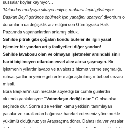
sussalar köyler kaynıyor…
‘Vatandaş medyaya şikayet ediyor, muhtara tepki gösteriyor
Başkan Bey'i görünce öpülmek için yanağını uzatıyor'
diyordum o
durumların da değişiklik arz ettiğini son Gümüşyaka Halk
Pazarında yaşananlardan anlamış olduk.
Sahilde pıtrak gibi çoğalan kondu büfeler ile ilgili yasal
işlemler bir yandan artış faaliyetleri diğer yandan!
Sahilde lavabosu olan ve olmayan işletmeler arsındaki sinir
harbi biçilmeyen otlardan evvel alev alırsa şaşmayın.
Bir
işletmenin yıllardır lavabo ve tuvaletsiz hizmet verme saçmalığı,
ruhsat şartlarını yerine getirenlere ağırlaştırılmış müebbet cezası
misali.
Bora Başkan'ın son mecliste söylediği bir cümle günlerdin
aklımda yankılanıyor:
“Vatandaşın dediği olur.”
O olsa olsa
seçimde olur. Sonra size verilen kamu yetkisini tanımlayan
yasalar ve kurallardan bağımsız hareket ederseniz yönetmekle
yükümlü olduğunuz yer Arapsaçına döner. Dahası da var yasalar