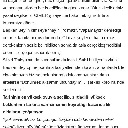
ile başınız derde girer; suç oluşur, görev suistimalleri vs. Kaldı ki
vatandaşın sizden her istediğine bugüne kadar “Olur” dedikleriniz
yasal değilse bir CİMER şikayetine bakar, ektiğiniz fırtına
tsunamiye döner.
Başkan Bey'in kimseye “hayır”, “olmaz”, “yapamayız” demediği
de artık kanıksanmış durumda. Olacak şeylerin, hatta olması
gerekenlerin sözle belirtildikten sonra da asla gerçekleşmediğini
önemli bir çoğunluk idrak etmiş.
Silivri Trakya'nın da İstanbul'un da incisi. Sahil bu ilçenin vitrini.
Başkan Bey öpme, sarılma faaliyetlerinden kalan zamanlarda bile
olsa aksayan hizmet noktalarına odaklanmayı biraz daha
ertelerse “Dönülmez akşamın ufkundayım...” şarkısı koro halinde
seslendirilir.
Tarihinin en yüksek oyuyla seçilip, sırtladığı yüksek
beklentinin farkına varmamamın hoyratlığı başarısızlık
nidalarını çoğaltıyor.
“Çok severdik biz bu çocuğu. Başkan oldu kendinden nefret
ettirdi”
diyen büyüğümüzün sözlerini düşünüyorum. İnsan bunu