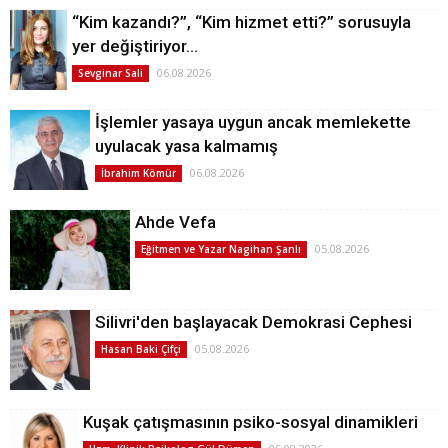
“Kim kazandı?”, “Kim hizmet etti?” sorusuyla
yer değiştiriyor…
06.08.2026
Sevginar Sali
İşlemler yasaya uygun ancak memlekette
uyulacak yasa kalmamış
06.08.2026
İbrahim Kömür
Ahde Vefa
05.08.2026
Eğitmen ve Yazar Nagihan Şanlı
Silivri'den başlayacak Demokrasi Cephesi
05.08.2026
Hasan Baki Çifçi
Kuşak çatışmasının psiko-sosyal dinamikleri