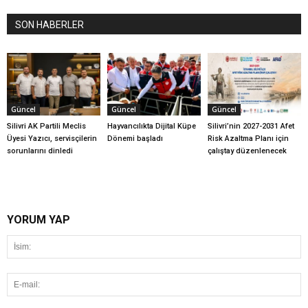
SON HABERLER
Güncel
Güncel
Güncel
Silivri AK Partili Meclis
Hayvancılıkta Dijital Küpe
Silivri’nin 2027-2031 Afet
Üyesi Yazıcı, servisçilerin
Dönemi başladı
Risk Azaltma Planı için
sorunlarını dinledi
çalıştay düzenlenecek
YORUM YAP