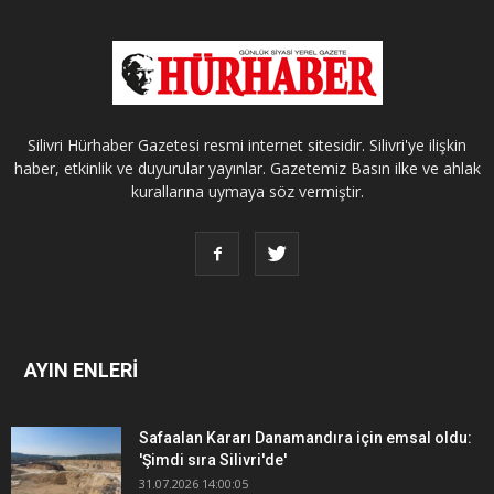
Silivri Hürhaber Gazetesi resmi internet sitesidir. Silivri'ye ilişkin
haber, etkinlik ve duyurular yayınlar. Gazetemiz Basın ilke ve ahlak
kurallarına uymaya söz vermiştir.
AYIN ENLERİ
Safaalan Kararı Danamandıra için emsal oldu:
'Şimdi sıra Silivri'de'
31.07.2026 14:00:05