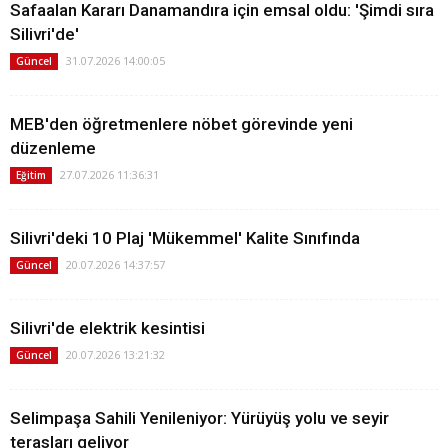
Safaalan Kararı Danamandıra için emsal oldu: 'Şimdi sıra
Silivri'de'
31.07.2026 14:00:05
Güncel
MEB'den öğretmenlere nöbet görevinde yeni
düzenleme
27.07.2026 11:36:31
Eğitim
Silivri'deki 10 Plaj 'Mükemmel' Kalite Sınıfında
20.07.2026 14:37:57
Güncel
Silivri'de elektrik kesintisi
20.07.2026 13:21:32
Güncel
Selimpaşa Sahili Yenileniyor: Yürüyüş yolu ve seyir
terasları geliyor