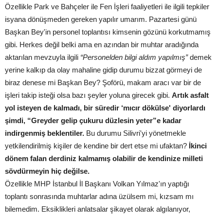
Özellikle Park ve Bahçeler ile Fen İşleri faaliyetleri ile ilgili tepkiler
isyana dönüşmeden gereken yapılır umarım. Pazartesi günü
Başkan Bey'in personel toplantısı kimsenin gözünü korkutmamış
gibi. Herkes değil belki ama en azından bir muhtar aradığında
aktarılan mevzuyla ilgili
“Personelden bilgi aldım yapılmış”
demek
yerine kalkıp da olay mahaline gidip durumu bizzat görmeyi de
biraz denese mi Başkan Bey? Şoförü, makam aracı var bir de
işleri takip isteği olsa bazı şeyler yoluna girecek gibi.
Artık asfalt
yol isteyen de kalmadı, bir süredir ‘mıcır dökülse' diyorlardı
şimdi, “Greyder gelip çukuru düzlesin yeter”e kadar
indirgenmiş beklentiler.
Bu durumu Silivri'yi yönetmekle
yetkilendirilmiş kişiler de kendine bir dert etse mi ufaktan?
İkinci
dönem falan derdiniz kalmamış olabilir de kendinize milleti
sövdürmeyin hiç değilse.
Özellikle MHP İstanbul İl Başkanı Volkan Yılmaz'ın yaptığı
toplantı sonrasında muhtarlar adına üzülsem mi, kızsam mı
bilemedim. Eksiklikleri anlatsalar şikayet olarak algılanıyor,