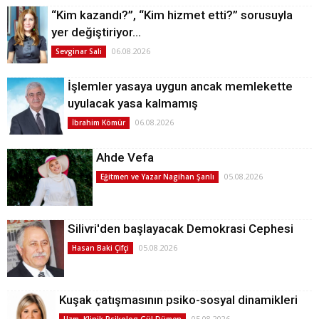
“Kim kazandı?”, “Kim hizmet etti?” sorusuyla
yer değiştiriyor…
06.08.2026
Sevginar Sali
İşlemler yasaya uygun ancak memlekette
uyulacak yasa kalmamış
06.08.2026
İbrahim Kömür
Ahde Vefa
05.08.2026
Eğitmen ve Yazar Nagihan Şanlı
Silivri'den başlayacak Demokrasi Cephesi
05.08.2026
Hasan Baki Çifçi
Kuşak çatışmasının psiko-sosyal dinamikleri
05.08.2026
Uzm. Klinik Psikolog Gül Dümen