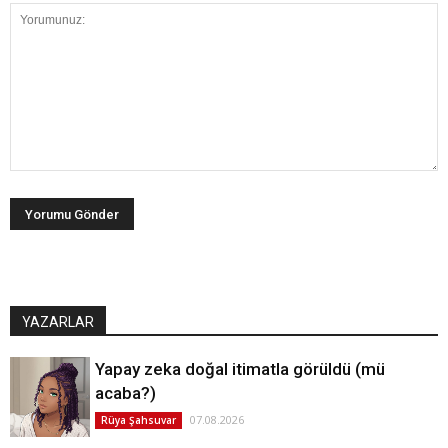
YAZARLAR
Yapay zeka doğal itimatla görüldü (mü
acaba?)
07.08.2026
Rüya Şahsuvar