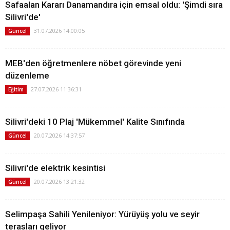
Safaalan Kararı Danamandıra için emsal oldu: 'Şimdi sıra
Silivri'de'
31.07.2026 14:00:05
Güncel
MEB'den öğretmenlere nöbet görevinde yeni
düzenleme
27.07.2026 11:36:31
Eğitim
Silivri'deki 10 Plaj 'Mükemmel' Kalite Sınıfında
20.07.2026 14:37:57
Güncel
Silivri'de elektrik kesintisi
20.07.2026 13:21:32
Güncel
Selimpaşa Sahili Yenileniyor: Yürüyüş yolu ve seyir
terasları geliyor