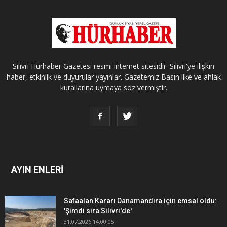
Silivri Hürhaber Gazetesi resmi internet sitesidir. Silivri'ye ilişkin
haber, etkinlik ve duyurular yayınlar. Gazetemiz Basın ilke ve ahlak
kurallarına uymaya söz vermiştir.
AYIN ENLERİ
Safaalan Kararı Danamandıra için emsal oldu:
'Şimdi sıra Silivri'de'
31.07.2026 14:00:05