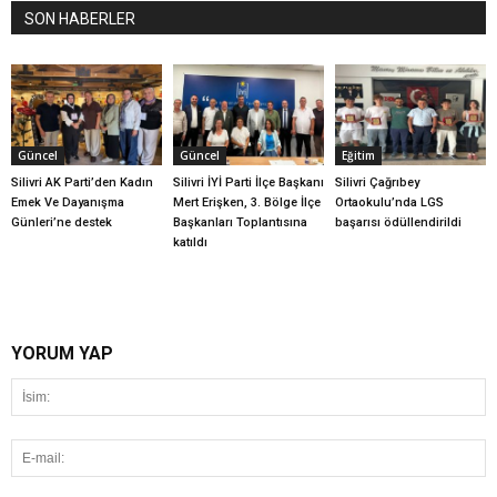
SON HABERLER
Güncel
Güncel
Eğitim
Silivri AK Parti’den Kadın
Silivri İYİ Parti İlçe Başkanı
Silivri Çağrıbey
Emek Ve Dayanışma
Mert Erişken, 3. Bölge İlçe
Ortaokulu’nda LGS
Günleri’ne destek
Başkanları Toplantısına
başarısı ödüllendirildi
katıldı
YORUM YAP