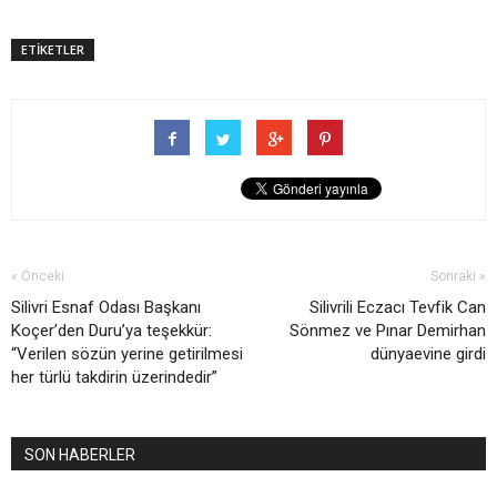
ETİKETLER
« Önceki
Sonraki »
Silivri Esnaf Odası Başkanı
Silivrili Eczacı Tevfik Can
Koçer’den Duru’ya teşekkür:
Sönmez ve Pınar Demirhan
“Verilen sözün yerine getirilmesi
dünyaevine girdi
her türlü takdirin üzerindedir”
SON HABERLER