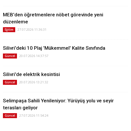
MEB'den öğretmenlere nöbet görevinde yeni
düzenleme
27.07.2026 11:36:31
Eğitim
Silivri'deki 10 Plaj 'Mükemmel' Kalite Sınıfında
20.07.2026 14:37:57
Güncel
Silivri'de elektrik kesintisi
20.07.2026 13:21:32
Güncel
Selimpaşa Sahili Yenileniyor: Yürüyüş yolu ve seyir
terasları geliyor
27.07.2026 11:54:24
Güncel