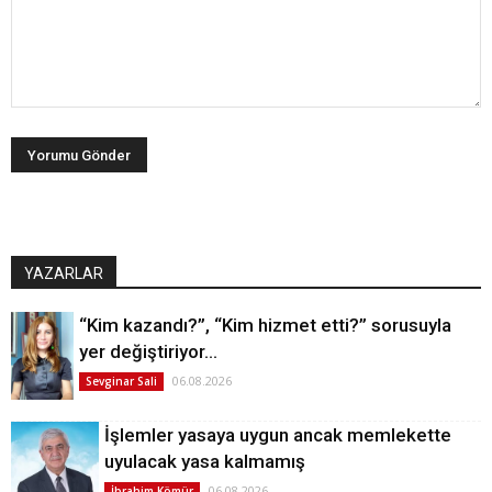
YAZARLAR
“Kim kazandı?”, “Kim hizmet etti?” sorusuyla
yer değiştiriyor…
06.08.2026
Sevginar Sali
İşlemler yasaya uygun ancak memlekette
uyulacak yasa kalmamış
06.08.2026
İbrahim Kömür