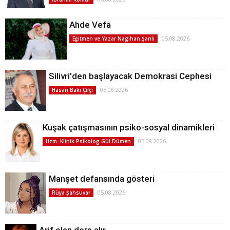
Ahde Vefa
05.08.2026
Eğitmen ve Yazar Nagihan Şanlı
Silivri'den başlayacak Demokrasi Cephesi
05.08.2026
Hasan Baki Çifçi
Kuşak çatışmasının psiko-sosyal dinamikleri
05.08.2026
Uzm. Klinik Psikolog Gül Dümen
Manşet defansında gösteri
05.08.2026
Rüya Şahsuvar
Arif olan ders alır