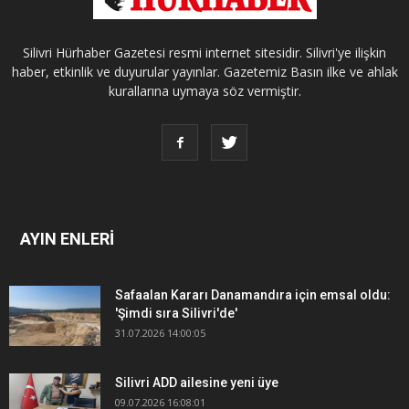
Silivri Hürhaber Gazetesi resmi internet sitesidir. Silivri'ye ilişkin
haber, etkinlik ve duyurular yayınlar. Gazetemiz Basın ilke ve ahlak
kurallarına uymaya söz vermiştir.
AYIN ENLERİ
Safaalan Kararı Danamandıra için emsal oldu:
'Şimdi sıra Silivri'de'
31.07.2026 14:00:05
Silivri ADD ailesine yeni üye
09.07.2026 16:08:01