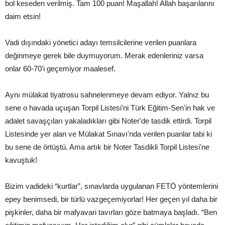
bol keseden verilmiş. Tam 100 puan! Maşallah! Allah başarılarını
daim etsin!
Vadi dışındaki yönetici adayı temsilcilerine verilen puanlara
değinmeye gerek bile duymuyorum. Merak edenleriniz varsa
onlar 60-70'i geçemiyor maalesef.
Aynı mülakat tiyatrosu sahnelenmeye devam ediyor. Yalnız bu
sene o havada uçuşan Torpil Listesi'ni Türk Eğitim-Sen'in hak ve
adalet savaşçıları yakaladıkları gibi Noter'de tasdik ettirdi. Torpil
Listesinde yer alan ve Mülakat Sınavı'nda verilen puanlar tabi ki
bu sene de örtüştü. Ama artık bir Noter Tasdikli Torpil Listesi'ne
kavuştuk!
Bizim vadideki “kurtlar”, sınavlarda uygulanan FETÖ yöntemlerini
epey benimsedi, bir türlü vazgeçemiyorlar! Her geçen yıl daha bir
pişkinler, daha bir mafyavari tavırları göze batmaya başladı. “Ben