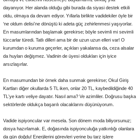
dayanıyor. Her alanda olduğu gibi burada da siyasi destek etkili
oldu, olmaya da devam ediyor. Yıllarla birlikte vadidekiler öyle bir
‘ne oldum delisi'ne dönüştü ki adeta güç zehirlenmesi yaşıyorlar.
En masumlarından başlamak gerekirse; böyle sevimli mi sevimli
tüccarlar türedi. Tatlı dilleri ama bir de uzun uzun elleri var! O
kurumdan o kuruma geçerler, açıkları yakalansa da, ceza alsalar
da huyları değişmez. Vadinin de üyesi oldukları için iyice
arsızlaşırlar.
En masumundan bir örnek daha sunmak gerekirse; Okul Giriş
Kartları diğer okullarda 5 TL iken, onlar 20 TL, kaybedildiğinde 40
TL'ye kartı veliye dayatır. Nasıl ama? Ve azimliler. Doğrusu başka
sektörlerde oldukça başarılı olacaklarını düşünüyorum.
Vadide ispiyoncular var mesela. Son dönem moda biliyorsunuz;
dosya hazırlamak. E, doğasında ispiyonculuğa yatkınlığı olanlara
da gün doğdu! Enerjilerini görevleri yerine bu tarz işlere