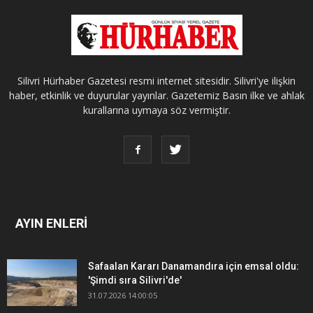
Silivri Hürhaber Gazetesi resmi internet sitesidir. Silivri'ye ilişkin
haber, etkinlik ve duyurular yayınlar. Gazetemiz Basın ilke ve ahlak
kurallarına uymaya söz vermiştir.
AYIN ENLERİ
Safaalan Kararı Danamandıra için emsal oldu:
'Şimdi sıra Silivri'de'
31.07.2026 14:00:05