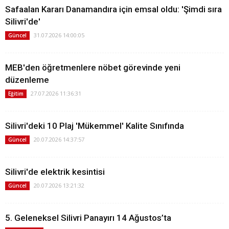
Safaalan Kararı Danamandıra için emsal oldu: 'Şimdi sıra
Silivri'de'
31.07.2026 14:00:05
Güncel
MEB'den öğretmenlere nöbet görevinde yeni
düzenleme
27.07.2026 11:36:31
Eğitim
Silivri'deki 10 Plaj 'Mükemmel' Kalite Sınıfında
20.07.2026 14:37:57
Güncel
Silivri'de elektrik kesintisi
20.07.2026 13:21:32
Güncel
5. Geleneksel Silivri Panayırı 14 Ağustos’ta