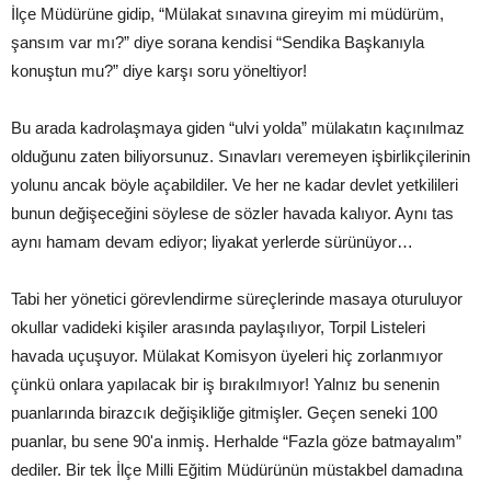
İlçe Müdürüne gidip, “Mülakat sınavına gireyim mi müdürüm,
şansım var mı?” diye sorana kendisi “Sendika Başkanıyla
konuştun mu?” diye karşı soru yöneltiyor!
Bu arada kadrolaşmaya giden “ulvi yolda” mülakatın kaçınılmaz
olduğunu zaten biliyorsunuz. Sınavları veremeyen işbirlikçilerinin
yolunu ancak böyle açabildiler. Ve her ne kadar devlet yetkilileri
bunun değişeceğini söylese de sözler havada kalıyor. Aynı tas
aynı hamam devam ediyor; liyakat yerlerde sürünüyor…
Tabi her yönetici görevlendirme süreçlerinde masaya oturuluyor
okullar vadideki kişiler arasında paylaşılıyor, Torpil Listeleri
havada uçuşuyor. Mülakat Komisyon üyeleri hiç zorlanmıyor
çünkü onlara yapılacak bir iş bırakılmıyor! Yalnız bu senenin
puanlarında birazcık değişikliğe gitmişler. Geçen seneki 100
puanlar, bu sene 90'a inmiş. Herhalde “Fazla göze batmayalım”
dediler. Bir tek İlçe Milli Eğitim Müdürünün müstakbel damadına