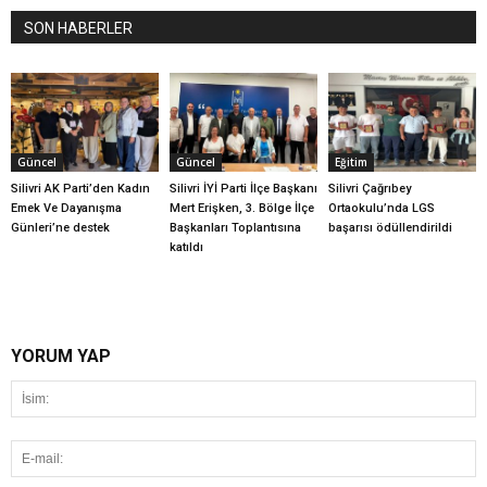
SON HABERLER
Güncel
Güncel
Eğitim
Silivri AK Parti’den Kadın
Silivri İYİ Parti İlçe Başkanı
Silivri Çağrıbey
Emek Ve Dayanışma
Mert Erişken, 3. Bölge İlçe
Ortaokulu’nda LGS
Günleri’ne destek
Başkanları Toplantısına
başarısı ödüllendirildi
katıldı
YORUM YAP