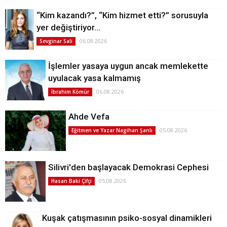
“Kim kazandı?”, “Kim hizmet etti?” sorusuyla
yer değiştiriyor…
06.08.2026
Sevginar Sali
İşlemler yasaya uygun ancak memlekette
uyulacak yasa kalmamış
06.08.2026
İbrahim Kömür
Ahde Vefa
05.08.2026
Eğitmen ve Yazar Nagihan Şanlı
Silivri'den başlayacak Demokrasi Cephesi
05.08.2026
Hasan Baki Çifçi
Kuşak çatışmasının psiko-sosyal dinamikleri