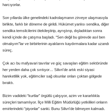
harcıyorlar.
Son yıllarda ülke genelindeki kadrolaşmanın zirveye ulaşmasıyla
birlikte, farklı bir döneme de girildi. Hükümet yanlısı sendika, diğer
sendika temsilcilerini ötekileştirip, ayrıştırıp, dışladıktan sonra
kendi içinde de çatışma başladı. “Sen değil bu görevde asıl ben
olmalıyım”lar ve birbirlerinin ayaklarını kaydırmalara kadar uzandı
süreç.
Çok acı bu mafyavari tavırlar ve güç savaşları eğitim sektöründe
her yerden daha çok sırıtıyor… Silivri'de artık eski siyasi
hareketlilik yok, eğitimciler sağ olsunlar onları çoktan gölgede
bıraktı.
Bizim vadideki “kurtlar” örgütlü çalışıyor, azim ve kararlılıkla
süreçleri tamamlıyor. İlçe Milli Eğitim Müdürlüğü yetkilileri onların
emirlerindeki “piyonlar” sanki. Bunu Silivri'de bilmeyen kalmadı.