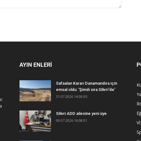
AYIN ENLERİ
P
Safaalan Kararı Danamandıra için
Kü
emsal oldu: 'Şimdi sıra Silivri'de'
Y
31.07.2026 14:00:05
r.
R
a
Eğ
Silivri ADD ailesine yeni üye
09.07.2026 16:08:01
V
S