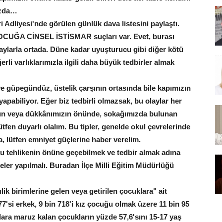
mızda…
ri Adliyesi'nde görülen günlük dava listesini paylaştı.
ÇOCUĞA CİNSEL İSTİSMAR suçları var. Evet, burası
laylarla ortada. Düne kadar uyuşturucu gibi diğer kötü
erli varlıklarımızla ilgili daha büyük tedbirler almak
ve güpegündüz, üstelik çarşının ortasında bile kapımızın
pabiliyor. Eğer biz tedbirli olmazsak, bu olaylar her
mızın veya dükkânımızın önünde, sokağımızda bulunan
fen duyarlı olalım. Bu tipler, genelde okul çevrelerinde
, lütfen emniyet güçlerine haber verelim.
Bu tehlikenin önüne geçebilmek ve tedbir almak adına
eler yapılmalı. Buradan İlçe Milli Eğitim Müdürlüğü
k birimlerine gelen veya getirilen çocuklara" ait
77'si erkek, 9 bin 718'i kız çocuğu olmak üzere 11 bin 95
lara maruz kalan çocukların yüzde 57,6'sını 15-17 yaş