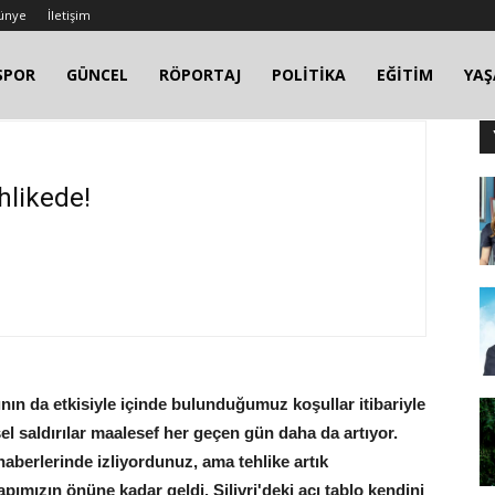
ünye
İletişim
SPOR
GÜNCEL
RÖPORTAJ
POLİTİKA
EĞİTİM
YA
hlikede!
ın da etkisiyle içinde bulunduğumuz koşullar itibariyle
sel saldırılar maalesef her geçen gün daha da artıyor.
haberlerinde izliyordunuz, ama tehlike artık
mızın önüne kadar geldi. Silivri'deki acı tablo kendini