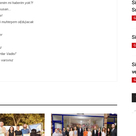
S
benim mi haberim yok?!
S
susan...
e!
G
şü muhteşem ol(du)acak
er
Si
G
ız
tlar Vadisi”
a varsınız
S
v
G