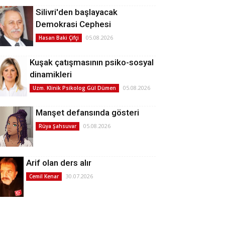
Silivri'den başlayacak
Demokrasi Cephesi
05.08.2026
Hasan Baki Çifçi
Kuşak çatışmasının psiko-sosyal
dinamikleri
05.08.2026
Uzm. Klinik Psikolog Gül Dümen
Manşet defansında gösteri
05.08.2026
Rüya Şahsuvar
Arif olan ders alır
30.07.2026
Cemil Kenar