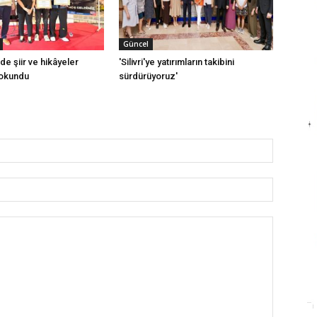
Güncel
inde şiir ve hikâyeler
'Silivri'ye yatırımların takibini
dokundu
sürdürüyoruz'