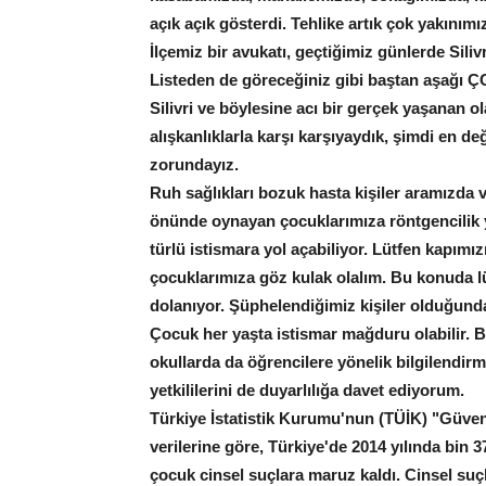
açık açık gösterdi. Tehlike artık çok yakını
İlçemiz bir avukatı, geçtiğimiz günlerde Siliv
Listeden de göreceğiniz gibi baştan aşağı 
Silivri ve böylesine acı bir gerçek yaşanan o
alışkanlıklarla karşı karşıyaydık, şimdi en değ
zorundayız.
Ruh sağlıkları bozuk hasta kişiler aramızda 
önünde oynayan çocuklarımıza röntgencilik ya
türlü istismara yol açabiliyor. Lütfen kapı
çocuklarımıza göz kulak olalım. Bu konuda lüt
dolanıyor. Şüphelendiğimiz kişiler olduğunda
Çocuk her yaşta istismar mağduru olabilir. 
okullarda da öğrencilere yönelik bilgilendirm
yetkililerini de duyarlılığa davet ediyorum.
Türkiye İstatistik Kurumu'nun (TÜİK) "Güvenli
verilerine göre, Türkiye'de 2014 yılında bin 3
çocuk cinsel suçlara maruz kaldı. Cinsel suç