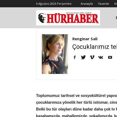
6 Ağustos 2026 Perşembe
Anasayfa
Yazarlar
K
Renginar Sali
Çocuklarımız te
Toplumumuz tarihsel ve sosyokültürel yapısın
çocuklarımıza yönelik her türlü istismar, cin
Belki bu tür olayları düne kadar daha çok tv 
kasabamızda, mahallemizde, sokağımızda, kapı