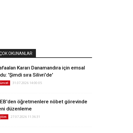
ÇOK OKUNANLAR
afaalan Kararı Danamandıra için emsal
du: 'Şimdi sıra Silivri'de'
31.07.2026 14:00:05
üncel
EB'den öğretmenlere nöbet görevinde
eni düzenleme
27.07.2026 11:36:31
ğitim