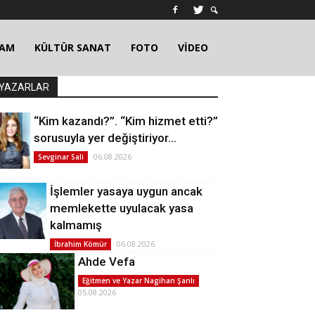
ŞAM
KÜLTÜR SANAT
FOTO
VİDEO
YAZARLAR
“Kim kazandı?”. “Kim hizmet etti?”
sorusuyla yer değiştiriyor…
06.08.2026
Sevginar Sali
İşlemler yasaya uygun ancak
memlekette uyulacak yasa
kalmamış
06.08.2026
İbrahim Kömür
Ahde Vefa
Eğitmen ve Yazar Nagihan Şanlı
05.08.2026