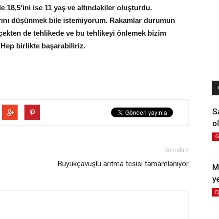
18,5'ini ise 11 yaş ve altındakiler oluşturdu.
çlarını düşünmek bile istemiyorum. Rakamlar durumun
çekten de tehlikede ve bu tehlikeyi önlemek bizim
ep birlikte başarabiliriz.
S
ol
G
Sonraki »
Büyükçavuşlu arıtma tesisi tamamlanıyor
M
y
E