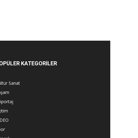
OPÜLER KATEGORİLER
ltür Sanat
aşam
öportaj
itim
İDEO
por