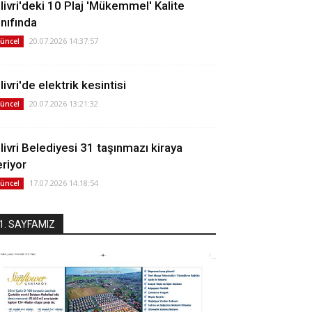
ilivri'deki 10 Plaj 'Mükemmel' Kalite
ınıfında
20.07.2026 14:37:57
üncel
livri'de elektrik kesintisi
20.07.2026 13:21:32
üncel
ilivri Belediyesi 31 taşınmazı kiraya
eriyor
17.07.2026 14:18:54
üncel
1. SAYFAMIZ