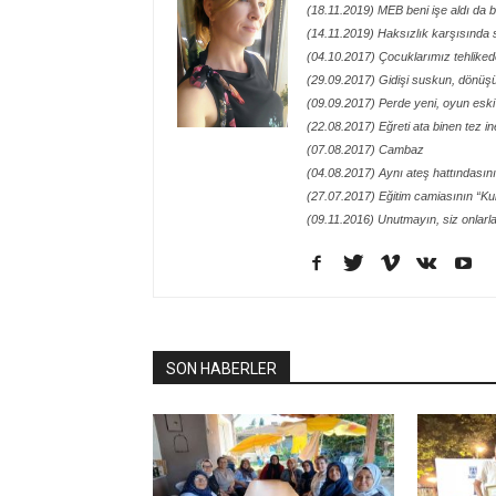
(18.11.2019) MEB beni işe aldı da 
(14.11.2019) Haksızlık karşısında 
(04.10.2017) Çocuklarımız tehliked
(29.09.2017) Gidişi suskun, dönü
(09.09.2017) Perde yeni, oyun eski
(22.08.2017) Eğreti ata binen tez in
(07.08.2017) Cambaz
(04.08.2017) Aynı ateş hattındasın
(27.07.2017) Eğitim camiasının “Kur
(09.11.2016) Unutmayın, siz onlarl
SON HABERLER