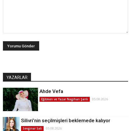
YAZARLAR
Ahde Vefa
05.08.2026
Eğitmen ve Yazar Nagihan Şanlı
Silivri’nin seçilmişleri beklemede kalıyor
05.08.2026
Sevginar Sali