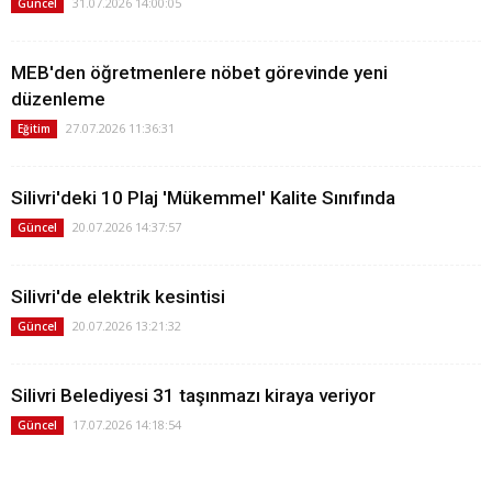
31.07.2026 14:00:05
Güncel
MEB'den öğretmenlere nöbet görevinde yeni
düzenleme
27.07.2026 11:36:31
Eğitim
Silivri'deki 10 Plaj 'Mükemmel' Kalite Sınıfında
20.07.2026 14:37:57
Güncel
Silivri'de elektrik kesintisi
20.07.2026 13:21:32
Güncel
Silivri Belediyesi 31 taşınmazı kiraya veriyor
17.07.2026 14:18:54
Güncel