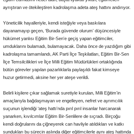
ayrıştıran ve ötekileştiren kadrolaşma adeta ateş hattını andırıyor.
Yöneticilik hayalleriyle, kendi isteğiyle veya baskılara
dayanamayıp geçen, ‘Burada güvende olurum' düşüncesiyle
hükümet yanlısı Eğitim Bir-Sen'e geçiş yapan eğitimciler,
umduklarını bulamadı, bulamayacak. Daha önce de yazdığım gibi
kadrolaşma tamamlandı, AK Parti İlçe Teşkilatları, Eğitim Bir-Sen
İlçe Temsilcilikleri ve İlçe Milli Eğitim Müdürlükleri ortaklığında
bütün görevler yapılan pazarlıklarla paylaşıldı fakat kimseye
huzur getirmedi, aksine her yer ateşe verildi.
Belirli kişilere çıkar sağlamak suretiyle kurulan, Milli Eğitim'in
amaçlarıyla bağdaşmayan ve engelleyen, nefret ve ayrımcılık
suçunun işlendiği ‘ateş hattı'nda pırıl pırıl insanlar harcanarak
yanarken, kıvılcımlar Eğitim Bir-Senlilere de sıçradı. Birçoğu
kendi doğrularını da çiğneyerek can havliyle atıldıkları ve katkı
sundukları bu sürecin aslında diğer eğitimcilerle aynı ateş hattında