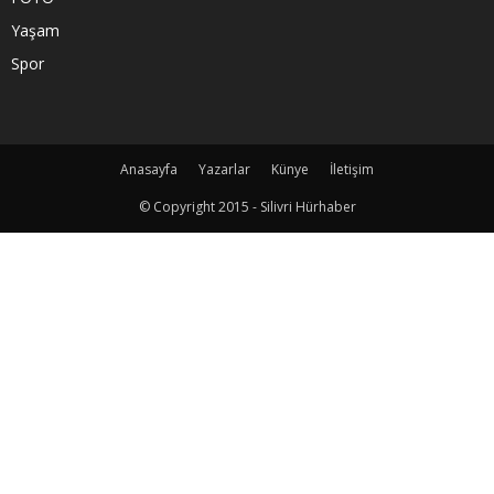
Yaşam
Spor
Anasayfa
Yazarlar
Künye
İletişim
© Copyright 2015 - Silivri Hürhaber