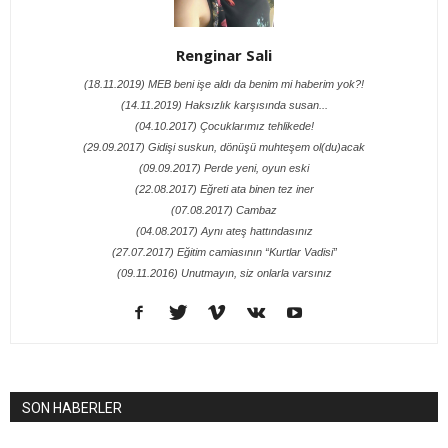
Renginar Sali
(18.11.2019) MEB beni işe aldı da benim mi haberim yok?!
(14.11.2019) Haksızlık karşısında susan...
(04.10.2017) Çocuklarımız tehlikede!
(29.09.2017) Gidişi suskun, dönüşü muhteşem ol(du)acak
(09.09.2017) Perde yeni, oyun eski
(22.08.2017) Eğreti ata binen tez iner
(07.08.2017) Cambaz
(04.08.2017) Aynı ateş hattındasınız
(27.07.2017) Eğitim camiasının “Kurtlar Vadisi”
(09.11.2016) Unutmayın, siz onlarla varsınız
SON HABERLER