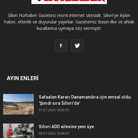
Silivri Hürhaber Gazetesi resmi internet sitesidir. Silivri'ye ilişkin
haber, etkinlik ve duyurular yayınlar. Gazetemiz Basın ilke ve ahlak
kurallarına uymaya söz vermiştir.
AYIN ENLERİ
Safaalan Kararı Danamandıra için emsal oldu:
'Şimdi sıra Silivri'de'
31.07.2026 14:00:05
Silivri ADD ailesine yeni üye
09.07.2026 16:08:01