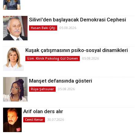
Silivri'den başlayacak Demokrasi Cephesi
05.08.2026
Hasan Baki Çifçi
Kuşak çatışmasının psiko-sosyal dinamikleri
05.08.2026
Uzm. Klinik Psikolog Gül Dümen
Manşet defansında gösteri
05.08.2026
Rüya Şahsuvar
Arif olan ders alır
30.07.2026
Cemil Kenar