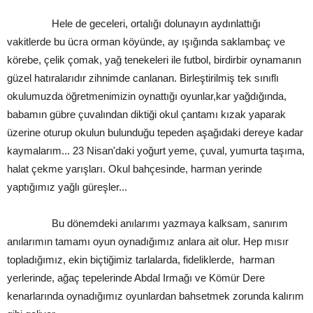
Hele de geceleri, ortalığı dolunayın aydınlattığı
vakitlerde bu ücra orman köyünde, ay ışığında saklambaç ve
körebe, çelik çomak, yağ tenekeleri ile futbol, birdirbir oynamanın
güzel hatıralarıdır zihnimde canlanan. Birleştirilmiş tek sınıflı
okulumuzda öğretmenimizin oynattığı oyunlar,kar yağdığında,
babamın gübre çuvalından diktiği okul çantamı kızak yaparak
üzerine oturup okulun bulunduğu tepeden aşağıdaki dereye kadar
kaymalarım... 23 Nisan'daki yoğurt yeme, çuval, yumurta taşıma,
halat çekme yarışları. Okul bahçesinde, harman yerinde
yaptığımız yağlı güreşler...
Bu dönemdeki anılarımı yazmaya kalksam, sanırım
anılarımın tamamı oyun oynadığımız anlara ait olur. Hep mısır
topladığımız, ekin biçtiğimiz tarlalarda, fideliklerde, harman
yerlerinde, ağaç tepelerinde Abdal Irmağı ve Kömür Dere
kenarlarında oynadığımız oyunlardan bahsetmek zorunda kalırım