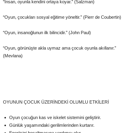
“İnsan, oyunla kendini ortaya koyar.” (Salzman)
“Oyun, çocukları sosyal eğitime yöneltir.” (Pierr de Coubertin)
“Oyun, insanoğlunun ilk bilincidir.” (John Paul)
“Oyun, görünüşte akla uymaz ama çocuk oyunla akıllanır.”
(Mevlana)
OYUNUN ÇOCUK ÜZERİNDEKİ OLUMLU ETKİLERİ
Oyun çocuğun kas ve iskelet sistemini geliştirir.
Günlük yaşamındaki gerilimlerinden kurtarır.
Enerjisini boşaltmasına yardımcı olur.