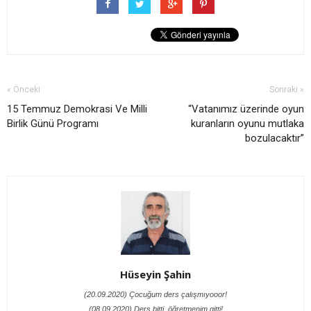
« Önceki
Sonraki »
15 Temmuz Demokrasi Ve Milli
“Vatanımız üzerinde oyun
Birlik Günü Programı
kuranların oyunu mutlaka
bozulacaktır”
Hüseyin Şahin
(20.09.2020) Çocuğum ders çalışmıyooor!
(08.09.2020) Ders bitti, öğretmenim gitti!