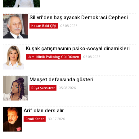
Silivri'den başlayacak Demokrasi Cephesi
05.08.2026
Hasan Baki Çifçi
Kuşak çatışmasının psiko-sosyal dinamikleri
05.08.2026
Uzm. Klinik Psikolog Gül Dümen
Manşet defansında gösteri
05.08.2026
Rüya Şahsuvar
Arif olan ders alır
30.07.2026
Cemil Kenar