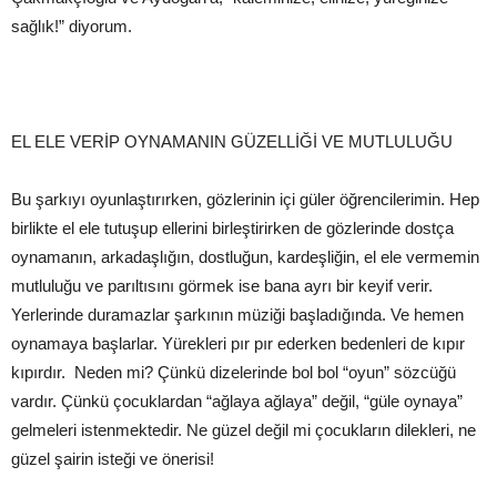
sağlık!” diyorum.
EL ELE VERİP OYNAMANIN GÜZELLİĞİ VE MUTLULUĞU
Bu şarkıyı oyunlaştırırken, gözlerinin içi güler öğrencilerimin. Hep
birlikte el ele tutuşup ellerini birleştirirken de gözlerinde dostça
oynamanın, arkadaşlığın, dostluğun, kardeşliğin, el ele vermemin
mutluluğu ve parıltısını görmek ise bana ayrı bir keyif verir.
Yerlerinde duramazlar şarkının müziği başladığında. Ve hemen
oynamaya başlarlar. Yürekleri pır pır ederken bedenleri de kıpır
kıpırdır. Neden mi? Çünkü dizelerinde bol bol “oyun” sözcüğü
vardır. Çünkü çocuklardan “ağlaya ağlaya” değil, “güle oynaya”
gelmeleri istenmektedir. Ne güzel değil mi çocukların dilekleri, ne
güzel şairin isteği ve önerisi!