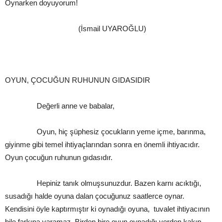
Oynarken doyuyorum!
(İsmail UYAROĞLU)
OYUN, ÇOCUĞUN RUHUNUN GIDASIDIR
Değerli anne ve babalar,
Oyun, hiç şüphesiz çocukların yeme içme, barınma,
giyinme gibi temel ihtiyaçlarından sonra en önemli ihtiyacıdır.
Oyun çocuğun ruhunun gıdasıdır.
Hepiniz tanık olmuşsunuzdur. Bazen karnı acıktığı,
susadığı halde oyuna dalan çocuğunuz saatlerce oynar.
Kendisini öyle kaptırmıştır ki oynadığı oyuna, tuvalet ihtiyacının
bile farkına varamaz. Birden bire oyun oynadığı yerden kakıp