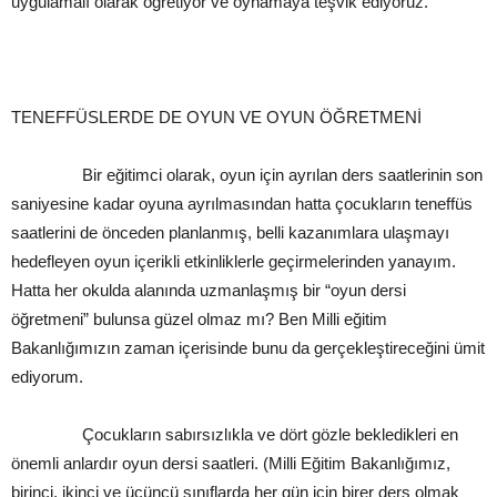
uygulamalı olarak öğretiyor ve oynamaya teşvik ediyoruz.
TENEFFÜSLERDE DE OYUN VE OYUN ÖĞRETMENİ
Bir eğitimci olarak, oyun için ayrılan ders saatlerinin son
saniyesine kadar oyuna ayrılmasından hatta çocukların teneffüs
saatlerini de önceden planlanmış, belli kazanımlara ulaşmayı
hedefleyen oyun içerikli etkinliklerle geçirmelerinden yanayım.
Hatta her okulda alanında uzmanlaşmış bir “oyun dersi
öğretmeni” bulunsa güzel olmaz mı? Ben Milli eğitim
Bakanlığımızın zaman içerisinde bunu da gerçekleştireceğini ümit
ediyorum.
Çocukların sabırsızlıkla ve dört gözle bekledikleri en
önemli anlardır oyun dersi saatleri. (Milli Eğitim Bakanlığımız,
birinci, ikinci ve üçüncü sınıflarda her gün için birer ders olmak