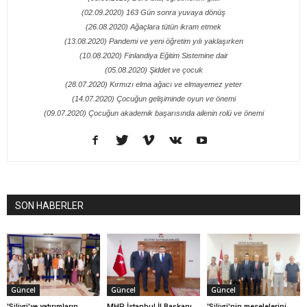
(02.09.2020) 163 Gün sonra yuvaya dönüş
(26.08.2020) Ağaçlara tütün ikram etmek
(13.08.2020) Pandemi ve yeni öğretim yılı yaklaşırken
(10.08.2020) Finlandiya Eğitim Sistemine dair
(05.08.2020) Şiddet ve çocuk
(28.07.2020) Kırmızı elma ağacı ve elmayemez yeter
(14.07.2020) Çocuğun gelişiminde oyun ve önemi
(09.07.2020) Çocuğun akademik başarısında ailenin rolü ve önemi
SON HABERLER
Güncel
Güncel
Güncel
'Silivri'ye yatırımların
MHP İstanbul İl Başkanı
'Silivri'nin meselelerini