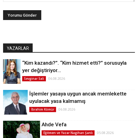
YAZARLAR
“Kim kazandı?”. “Kim hizmet etti?” sorusuyla
yer değiştiriyor…
06.08.2026
Sevginar Sali
İşlemler yasaya uygun ancak memlekette
uyulacak yasa kalmamış
06.08.2026
İbrahim Kömür
Ahde Vefa
05.08.2026
Eğitmen ve Yazar Nagihan Şanlı