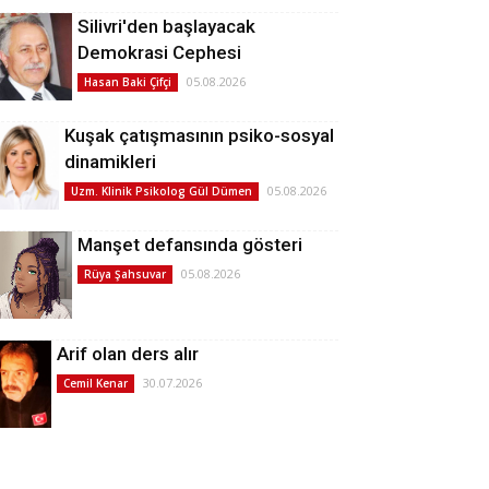
Silivri'den başlayacak
Demokrasi Cephesi
05.08.2026
Hasan Baki Çifçi
Kuşak çatışmasının psiko-sosyal
dinamikleri
05.08.2026
Uzm. Klinik Psikolog Gül Dümen
Manşet defansında gösteri
05.08.2026
Rüya Şahsuvar
Arif olan ders alır
30.07.2026
Cemil Kenar