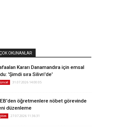
ÇOK OKUNANLAR
afaalan Kararı Danamandıra için emsal
du: 'Şimdi sıra Silivri'de'
31.07.2026 14:00:05
üncel
EB'den öğretmenlere nöbet görevinde
eni düzenleme
27.07.2026 11:36:31
ğitim