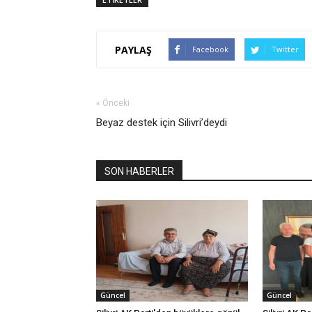
PAYLAŞ
Facebook
Twitter
« Önceki
Beyaz destek için Silivri’deydi
SON HABERLER
Güncel
Güncel