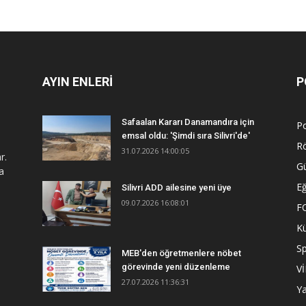
AYIN ENLERİ
P
Safaalan Kararı Danamandıra için
Po
emsal oldu: 'Şimdi sıra Silivri'de'
R
31.07.2026 14:00:05
r.
G
a
Eğ
Silivri ADD ailesine yeni üye
09.07.2026 16:08:01
F
Kü
S
MEB'den öğretmenlere nöbet
görevinde yeni düzenleme
V
27.07.2026 11:36:31
Y