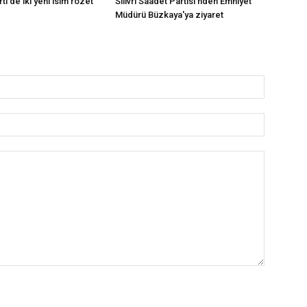
rti'de iki yeni isim rozet
Silivri Saadet Partisi'nden Emniyet
Müdürü Büzkaya'ya ziyaret