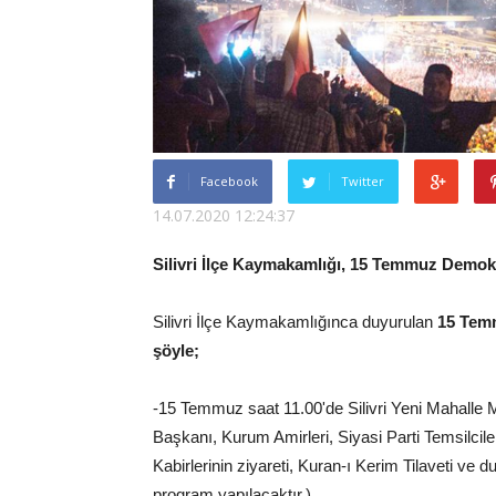
Facebook
Twitter
14.07.2020 12:24:37
Silivri İlçe Kaymakamlığı, 15 Temmuz Demokr
Silivri İlçe Kaymakamlığınca duyurulan
15 Temm
şöyle;
-15 Temmuz saat 11.00'de Silivri Yeni Mahalle 
Başkanı, Kurum Amirleri, Siyasi Parti Temsilcileri
Kabirlerinin ziyareti, Kuran-ı Kerim Tilaveti ve
program yapılacaktır.)