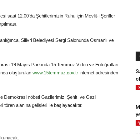
 saat 12.00'da Şehitlerimizin Ruhu için Mevlit-i Şerifler
apılması.
anlığınca, Silivri Belediyesi Sergi Salonunda Osmanlı ve
rası 19 Mayıs Parkında 15 Temmuz Video ve Fotoğrafları
S
ınca oluşturulan
www.15temmuz.gov.tr
internet adresinden
ol
G
 ve Demokrasi nöbeti Gazilerimiz, Şehit ve Gazi
tören alanına gelişleri ile başlayacaktır.
M
y
E
 Okunacak.