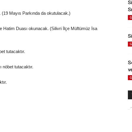
S
S
k. (19 Mayıs Parkında da okutulacak.)
G
ve Hatim Duası okunacak. (Silivri İlçe Müftümüz İsa
Si
G
et tutacaktır.
S
 nöbet tutacaktır.
ve
G
tır.