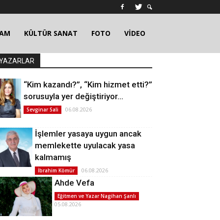
ŞAM
KÜLTÜR SANAT
FOTO
VİDEO
YAZARLAR
“Kim kazandı?”, “Kim hizmet etti?”
sorusuyla yer değiştiriyor…
06.08.2026
Sevginar Sali
İşlemler yasaya uygun ancak
memlekette uyulacak yasa
kalmamış
06.08.2026
İbrahim Kömür
Ahde Vefa
Eğitmen ve Yazar Nagihan Şanlı
05.08.2026