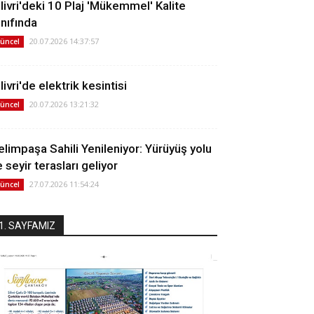
ilivri'deki 10 Plaj 'Mükemmel' Kalite
ınıfında
20.07.2026 14:37:57
üncel
livri'de elektrik kesintisi
20.07.2026 13:21:32
üncel
elimpaşa Sahili Yenileniyor: Yürüyüş yolu
 seyir terasları geliyor
27.07.2026 11:54:24
üncel
1. SAYFAMIZ