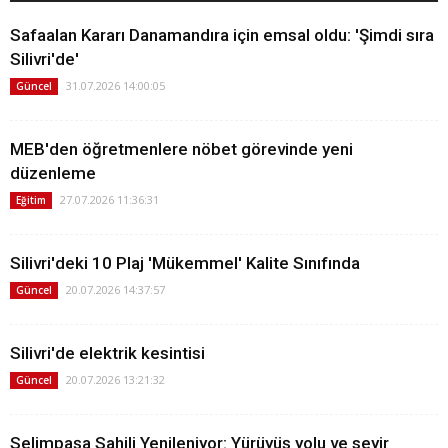
Safaalan Kararı Danamandıra için emsal oldu: 'Şimdi sıra
Silivri'de'
31.07.2026 14:00:05
Güncel
MEB'den öğretmenlere nöbet görevinde yeni
düzenleme
27.07.2026 11:36:31
Eğitim
Silivri'deki 10 Plaj 'Mükemmel' Kalite Sınıfında
20.07.2026 14:37:57
Güncel
Silivri'de elektrik kesintisi
20.07.2026 13:21:32
Güncel
Selimpaşa Sahili Yenileniyor: Yürüyüş yolu ve seyir