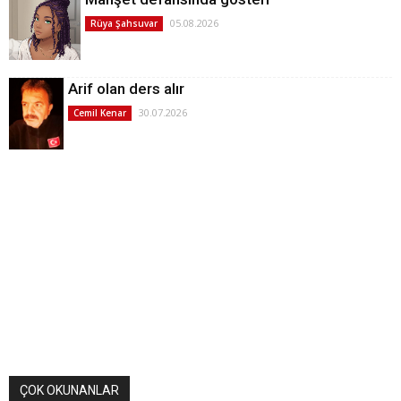
05.08.2026
Rüya Şahsuvar
Arif olan ders alır
30.07.2026
Cemil Kenar
ÇOK OKUNANLAR