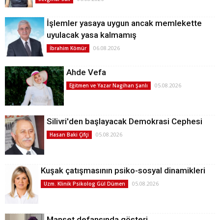
İşlemler yasaya uygun ancak memlekette
uyulacak yasa kalmamış
06.08.2026
İbrahim Kömür
Ahde Vefa
05.08.2026
Eğitmen ve Yazar Nagihan Şanlı
Silivri'den başlayacak Demokrasi Cephesi
05.08.2026
Hasan Baki Çifçi
Kuşak çatışmasının psiko-sosyal dinamikleri
05.08.2026
Uzm. Klinik Psikolog Gül Dümen
Manşet defansında gösteri