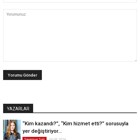
YAZARLAR
“Kim kazandı?”, “Kim hizmet etti?” sorusuyla
yer değiştiriyor…
06.08.2026
Sevginar Sali