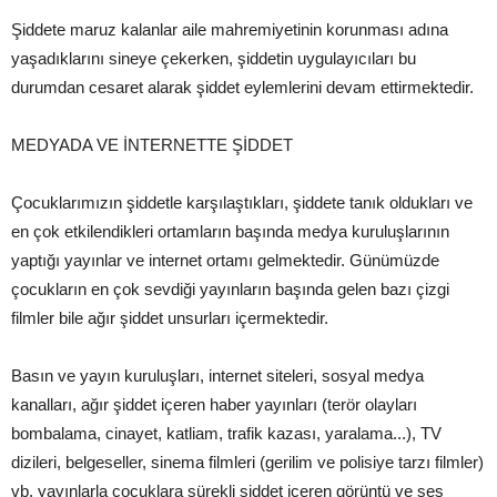
Şiddete maruz kalanlar aile mahremiyetinin korunması adına
yaşadıklarını sineye çekerken, şiddetin uygulayıcıları bu
durumdan cesaret alarak şiddet eylemlerini devam ettirmektedir.
MEDYADA VE İNTERNETTE ŞİDDET
Çocuklarımızın şiddetle karşılaştıkları, şiddete tanık oldukları ve
en çok etkilendikleri ortamların başında medya kuruluşlarının
yaptığı yayınlar ve internet ortamı gelmektedir. Günümüzde
çocukların en çok sevdiği yayınların başında gelen bazı çizgi
filmler bile ağır şiddet unsurları içermektedir.
Basın ve yayın kuruluşları, internet siteleri, sosyal medya
kanalları, ağır şiddet içeren haber yayınları (terör olayları
bombalama, cinayet, katliam, trafik kazası, yaralama...), TV
dizileri, belgeseller, sinema filmleri (gerilim ve polisiye tarzı filmler)
vb. yayınlarla çocuklara sürekli şiddet içeren görüntü ve ses