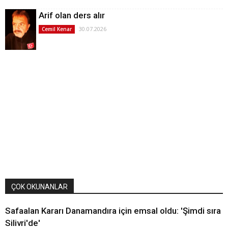
Arif olan ders alır
30.07.2026
Cemil Kenar
ÇOK OKUNANLAR
Safaalan Kararı Danamandıra için emsal oldu: 'Şimdi sıra
Silivri'de'