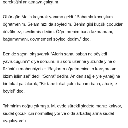
gerektiğini anlatmaya çalıştım.
Öbür gün Metin koşarak yanıma geldi. “Babamla konuştum
öğretmenim. Selamınızı da söyledim. Benim gibi küçük çocuklar
dövülmez, sevilirmiş dedim. Öğretmenim bana kızmamanı,
bağırmamanı, dövmemeni söyledi dedim.” dedi.
Ben de saçını okşayarak “Aferin sana, baban ne söyledi
yavrucuğum?” diye sordum. Bu soru üzerine yüzünde yine o
üzüntülü mahcubiyetle: “Başlarım öğretmenine, o karışmasın
bizim işlimize!” dedi. “Sonra” dedim. Aniden sağ eliyle yanağına
bir tokat patlatarak, “Bir tane tokat çaktı babam bana, aha işte
böyle!” dedi.
Tahminim doğru çıkmıştı. M. evde sürekli şiddete maruz kalıyor,
şiddet çocuk için normalleşiyor ve o da arkadaşlarına şiddet
uyguluyordu.