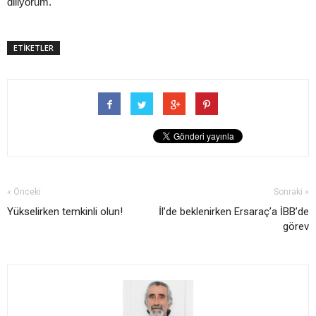
diliyorum.
ETİKETLER
« Önceki
Sonraki »
Yükselirken temkinli olun!
İl’de beklenirken Ersaraç’a İBB’de
görev