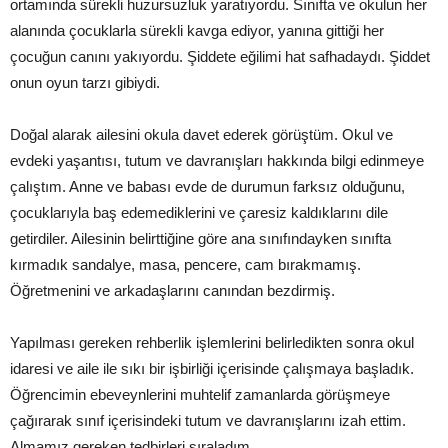
ortamında sürekli huzursuzluk yaratıyordu. Sınıfta ve okulun her
alanında çocuklarla sürekli kavga ediyor, yanına gittiği her
çocuğun canını yakıyordu. Şiddete eğilimi hat safhadaydı. Şiddet
onun oyun tarzı gibiydi.
Doğal alarak ailesini okula davet ederek görüştüm. Okul ve
evdeki yaşantısı, tutum ve davranışları hakkında bilgi edinmeye
çalıştım. Anne ve babası evde de durumun farksız olduğunu,
çocuklarıyla baş edemediklerini ve çaresiz kaldıklarını dile
getirdiler. Ailesinin belirttiğine göre ana sınıfındayken sınıfta
kırmadık sandalye, masa, pencere, cam bırakmamış.
Öğretmenini ve arkadaşlarını canından bezdirmiş.
Yapılması gereken rehberlik işlemlerini belirledikten sonra okul
idaresi ve aile ile sıkı bir işbirliği içerisinde çalışmaya başladık.
Öğrencimin ebeveynlerini muhtelif zamanlarda görüşmeye
çağırarak sınıf içerisindeki tutum ve davranışlarını izah ettim.
Almamız gereken tedbirleri sıraladım.