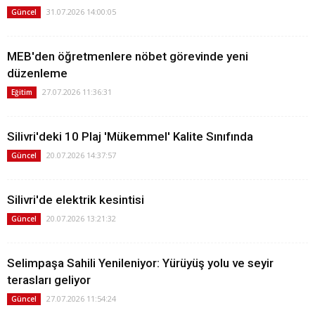
31.07.2026 14:00:05
Güncel
MEB'den öğretmenlere nöbet görevinde yeni
düzenleme
27.07.2026 11:36:31
Eğitim
Silivri'deki 10 Plaj 'Mükemmel' Kalite Sınıfında
20.07.2026 14:37:57
Güncel
Silivri'de elektrik kesintisi
20.07.2026 13:21:32
Güncel
Selimpaşa Sahili Yenileniyor: Yürüyüş yolu ve seyir
terasları geliyor
27.07.2026 11:54:24
Güncel