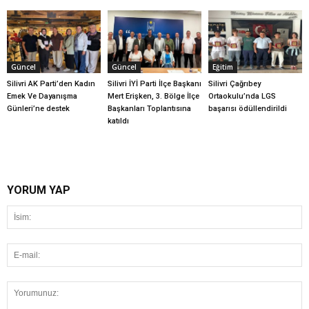
Güncel
Güncel
Eğitim
Silivri AK Parti’den Kadın
Silivri İYİ Parti İlçe Başkanı
Silivri Çağrıbey
Emek Ve Dayanışma
Mert Erişken, 3. Bölge İlçe
Ortaokulu’nda LGS
Günleri’ne destek
Başkanları Toplantısına
başarısı ödüllendirildi
katıldı
YORUM YAP