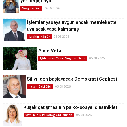
yer değiştiriyor…
06.08.2026
Sevginar Sali
İşlemler yasaya uygun ancak memlekette
uyulacak yasa kalmamış
06.08.2026
İbrahim Kömür
Ahde Vefa
05.08.2026
Eğitmen ve Yazar Nagihan Şanlı
Silivri'den başlayacak Demokrasi Cephesi
05.08.2026
Hasan Baki Çifçi
Kuşak çatışmasının psiko-sosyal dinamikleri
05.08.2026
Uzm. Klinik Psikolog Gül Dümen