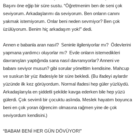
Başını öne eğip bir süre sustu. “Öğretmenim ben de seni çok
seviyorum. Arkadaşlarımı da seviyorum. Ben onların canını
yakmak istemiyorum. Onlar beni neden sevmiyor? Ben çok
üzülüyorum. Benim hiç arkadaşım yok!” dedi.
Annen e babanla aran nasıl? Seninle ilgileniyorlar mı? Ödevlerini
yapmana yardımcı oluyorlar mı? Evde onların istemedikleri
davranışları yaptığında sana nasıl davranıyorlar? Anneni ve
babanı seviyor musun? gibi sorular yönelttim kendisine. Mahcup
ve suskun bir yüz ifadesiyle bir süre bekledi. (Bu ifadeyi aylardır
yüzünde ilk kez görüyordum. Normal ifadesi hep güler yüzlüydü.
Arkadaşlarıyla en şiddetli şekilde kavga ederken bile hep yüzü
gülerdi. Çok sevimli bir çocuktu aslında. Meslek hayatım boyunca
beni en çok yoran öğrencim olmasına rağmen yine de çok
seviyordum kendisini.)
“BABAM BENİ HER GÜN DÖVÜYOR!”