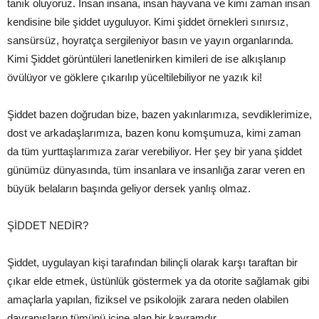
tanık oluyoruz. İnsan insana, insan hayvana ve kimi zaman insan
kendisine bile şiddet uyguluyor. Kimi şiddet örnekleri sınırsız,
sansürsüz, hoyratça sergileniyor basın ve yayın organlarında.
Kimi Şiddet görüntüleri lanetlenirken kimileri de ise alkışlanıp
övülüyor ve göklere çıkarılıp yüceltilebiliyor ne yazık ki!
Şiddet bazen doğrudan bize, bazen yakınlarımıza, sevdiklerimize,
dost ve arkadaşlarımıza, bazen konu komşumuza, kimi zaman
da tüm yurttaşlarımıza zarar verebiliyor. Her şey bir yana şiddet
günümüz dünyasında, tüm insanlara ve insanlığa zarar veren en
büyük belaların başında geliyor dersek yanlış olmaz.
ŞİDDET NEDİR?
Şiddet, uygulayan kişi tarafından bilinçli olarak karşı taraftan bir
çıkar elde etmek, üstünlük göstermek ya da otorite sağlamak gibi
amaçlarla yapılan, fiziksel ve psikolojik zarara neden olabilen
davranışların tümünü içine alan bir kavramdır.