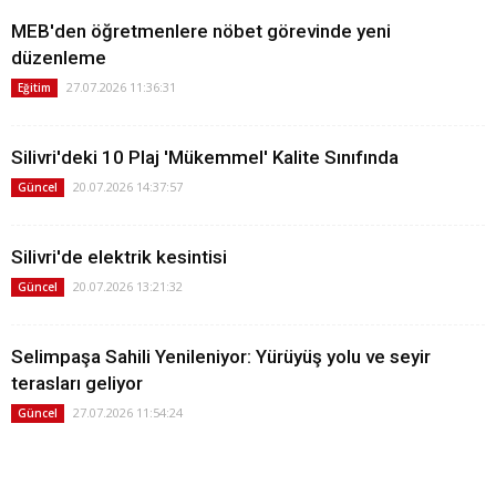
MEB'den öğretmenlere nöbet görevinde yeni
düzenleme
27.07.2026 11:36:31
Eğitim
Silivri'deki 10 Plaj 'Mükemmel' Kalite Sınıfında
20.07.2026 14:37:57
Güncel
Silivri'de elektrik kesintisi
20.07.2026 13:21:32
Güncel
Selimpaşa Sahili Yenileniyor: Yürüyüş yolu ve seyir
terasları geliyor
27.07.2026 11:54:24
Güncel