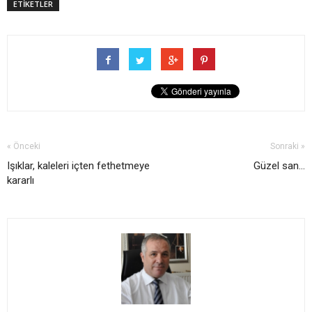
ETİKETLER
« Önceki
Sonraki »
Işıklar, kaleleri içten fethetmeye
Güzel san...
kararlı