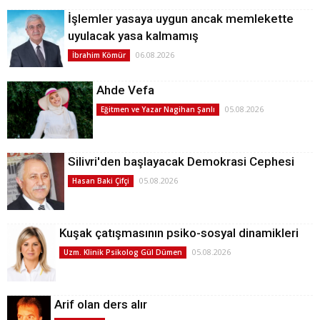
İşlemler yasaya uygun ancak memlekette
uyulacak yasa kalmamış
06.08.2026
İbrahim Kömür
Ahde Vefa
05.08.2026
Eğitmen ve Yazar Nagihan Şanlı
Silivri'den başlayacak Demokrasi Cephesi
05.08.2026
Hasan Baki Çifçi
Kuşak çatışmasının psiko-sosyal dinamikleri
05.08.2026
Uzm. Klinik Psikolog Gül Dümen
Arif olan ders alır