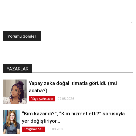
YAZARLAR
Yapay zeka doğal itimatla görüldü (mü
acaba?)
07.08.2026
Rüya Şahsuvar
“Kim kazandı?”, “Kim hizmet etti?” sorusuyla
yer değiştiriyor…
06.08.2026
Sevginar Sali