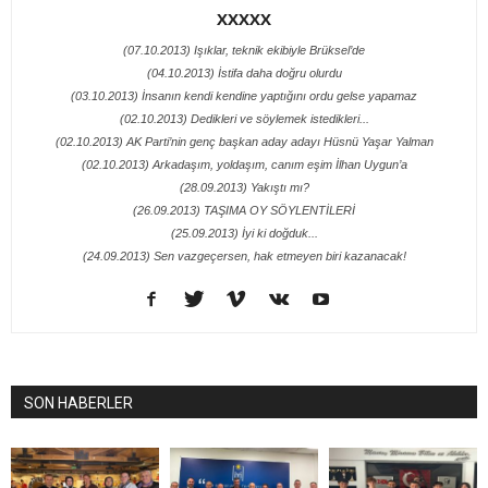
XXXXX
(07.10.2013) Işıklar, teknik ekibiyle Brüksel’de
(04.10.2013) İstifa daha doğru olurdu
(03.10.2013) İnsanın kendi kendine yaptığını ordu gelse yapamaz
(02.10.2013) Dedikleri ve söylemek istedikleri...
(02.10.2013) AK Parti’nin genç başkan aday adayı Hüsnü Yaşar Yalman
(02.10.2013) Arkadaşım, yoldaşım, canım eşim İlhan Uygun’a
(28.09.2013) Yakıştı mı?
(26.09.2013) TAŞIMA OY SÖYLENTİLERİ
(25.09.2013) İyi ki doğduk...
(24.09.2013) Sen vazgeçersen, hak etmeyen biri kazanacak!
SON HABERLER