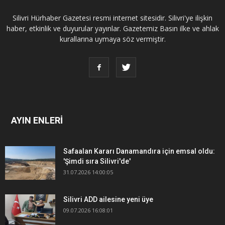
Silivri Hürhaber Gazetesi resmi internet sitesidir. Silivri'ye ilişkin
haber, etkinlik ve duyurular yayınlar. Gazetemiz Basın ilke ve ahlak
kurallarına uymaya söz vermiştir.
AYIN ENLERİ
Safaalan Kararı Danamandıra için emsal oldu:
'Şimdi sıra Silivri'de'
31.07.2026 14:00:05
Silivri ADD ailesine yeni üye
09.07.2026 16:08:01