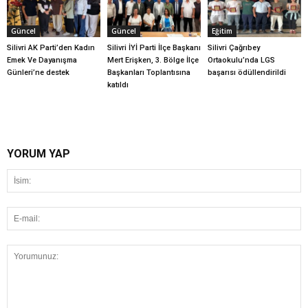
Güncel
Güncel
Eğitim
Silivri AK Parti’den Kadın
Silivri İYİ Parti İlçe Başkanı
Silivri Çağrıbey
Emek Ve Dayanışma
Mert Erişken, 3. Bölge İlçe
Ortaokulu’nda LGS
Günleri’ne destek
Başkanları Toplantısına
başarısı ödüllendirildi
katıldı
YORUM YAP