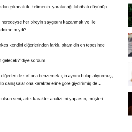
dan çıkacak iki kelimenin yaratacağı tahribatı düşünüp
 neredeyse her bireyin saygısını kazanmak ve ille
addime miydi?
es kendini diğerlerinden farklı, piramidin en tepesinde
an gelecek?’ diye sordum.
e diğerleri de sırf ona benzemek için aynını bulup alıyormuş,
elip danışsalar ona karakterlerine göre giydirirmiş de…
bulsun seni, artık karakter analizi mi yaparsın, müşteri