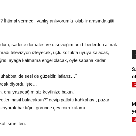
"
ir? İhtimal vermedi, yanlış anlıyorumla olabilir arasında gitti
rdum, sadece domates ve o sevdiğim acı biberlerden almak
madı televizyon izleyecek, üçlü koltukta uyuya kalacak,
 ağrısı ayağa kalmama engel olacak, öyle sabaha kadar
S
ol
uhabbeti de sesi de güzeldir, laflarız…"
lacak diyordu işte…
G
den, onu yazacağım siz keyfinize bakın."
leri nasıl bulacaksın?" deyip patlattı kahkahayı, pazar
M
n acıyarak baktığını görünce çevirdim kafamı…
y
E
al İsmet'ten.