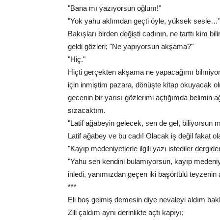
"Bana mı yazıyorsun oğlum!"
"Yok yahu aklımdan geçti öyle, yüksek sesle…
Bakışları birden değişti cadının, ne tarttı kim bil
geldi gözleri; "Ne yapıyorsun akşama?"
"Hiç."
Hiçti gerçekten akşama ne yapacağımı bilmiyo
için inmiştim pazara, dönüşte kitap okuyacak ol
gecenin bir yarısı gözlerimi açtığımda belimin
sızacaktım.
"Latif ağabeyin gelecek, sen de gel, biliyorsun m
Latif ağabey ve bu cadı! Olacak iş değil fakat o
"Kayıp medeniyetlerle ilgili yazı istediler dergi
"Yahu sen kendini bulamıyorsun, kayıp medeniyet
inledi, yanımızdan geçen iki başörtülü teyzeni
***
Eli boş gelmiş demesin diye nevaleyi aldım bakk
Zili çaldım aynı derinlikte açtı kapıyı;