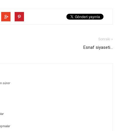
Sonraki »
Esnaf siyaseti...
n sürer
lar
uşmalar