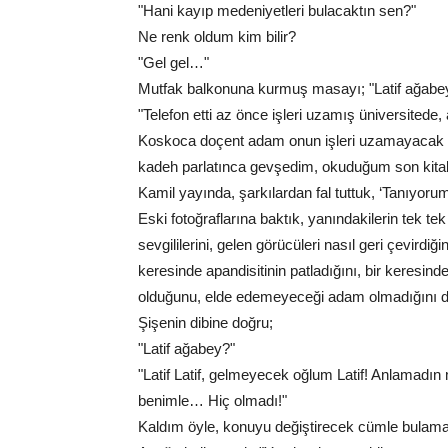
"Hani kayıp medeniyetleri bulacaktın sen?"
Ne renk oldum kim bilir?
"Gel gel…"
Mutfak balkonuna kurmuş masayı; "Latif ağabe
"Telefon etti az önce işleri uzamış üniversitede
Koskoca doçent adam onun işleri uzamayacak da
kadeh parlatınca gevşedim, okuduğum son kitabı
Kamil yayında, şarkılardan fal tuttuk, ‘Tanıyorum
Eski fotoğraflarına baktık, yanındakilerin tek tek
sevgililerini, gelen görücüleri nasıl geri çevirdiğ
keresinde apandisitinin patladığını, bir keresinde
olduğunu, elde edemeyeceği adam olmadığını d
Şişenin dibine doğru;
"Latif ağabey?"
"Latif Latif, gelmeyecek oğlum Latif! Anlamadın m
benimle… Hiç olmadı!"
Kaldım öyle, konuyu değiştirecek cümle bulama