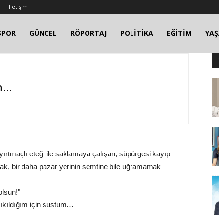
İletişim
SPOR
GÜNCEL
RÖPORTAJ
POLİTİKA
EĞİTİM
YA
..
 yırtmaçlı eteği ile saklamaya çalışan, süpürgesi kayıp
ak, bir daha pazar yerinin semtine bile uğramamak
olsun!"
ıkıldığım için sustum…