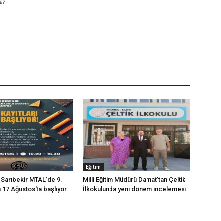
di?
Eğitim
p Sarıbekir MTAL'de 9.
Milli Eğitim Müdürü Damat’tan Çeltik
rı 17 Ağustos'ta başlıyor
İlkokulunda yeni dönem incelemesi