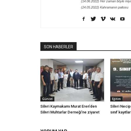
(14.06.2022) Her zaman böyle miy
(24.05.2022) Kahramanın paltosu
SON HABERLER
Güncel
Eğitim
Silivri Kaymakamı Murat Eren’den
Silivri Neci
Silivri Muhtarlar Derneği’ne ziyaret
sınıf kayıtla