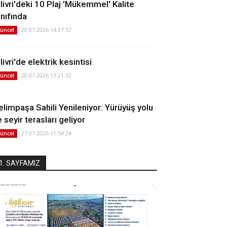
ilivri'deki 10 Plaj 'Mükemmel' Kalite
ınıfında
20.07.2026 14:37:57
üncel
livri'de elektrik kesintisi
20.07.2026 13:21:32
üncel
elimpaşa Sahili Yenileniyor: Yürüyüş yolu
 seyir terasları geliyor
27.07.2026 11:54:24
üncel
1. SAYFAMIZ