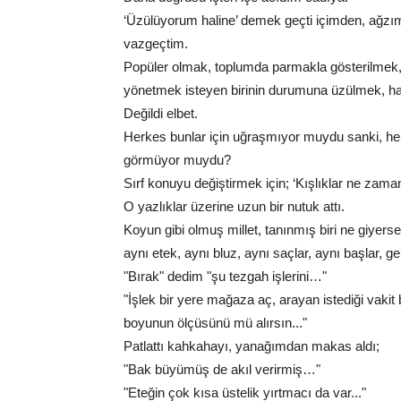
‘Üzülüyorum haline’ demek geçti içimden, ağzım
vazgeçtim.
Popüler olmak, toplumda parmakla gösterilmek,
yönetmek isteyen birinin durumuna üzülmek, h
Değildi elbet.
Herkes bunlar için uğraşmıyor muydu sanki, herk
görmüyor muydu?
Sırf konuyu değiştirmek için; ‘Kışlıklar ne zam
O yazlıklar üzerine uzun bir nutuk attı.
Koyun gibi olmuş millet, tanınmış biri ne giyers
aynı etek, aynı bluz, aynı saçlar, aynı başlar, g
"Bırak" dedim "şu tezgah işlerini…"
"İşlek bir yere mağaza aç, arayan istediği vakit 
boyunun ölçüsünü mü alırsın..."
Patlattı kahkahayı, yanağımdan makas aldı;
"Bak büyümüş de akıl verirmiş…"
"Eteğin çok kısa üstelik yırtmacı da var..."