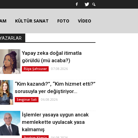
ŞAM
KÜLTÜR SANAT
FOTO
VİDEO
YAZARLAR
Yapay zeka doğal itimatla
görüldü (mü acaba?)
07.08.2026
Rüya Şahsuvar
“Kim kazandı?”, “Kim hizmet etti?”
sorusuyla yer değiştiriyor…
06.08.2026
Sevginar Sali
İşlemler yasaya uygun ancak
memlekette uyulacak yasa
kalmamış
06.08.2026
İbrahim Kömür