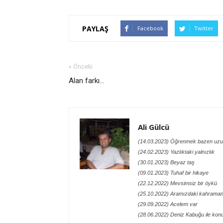
PAYLAŞ
Facebook
Twitter
« Önceki
Alan farkı...
Ali Gülcü
(14.03.2023) Öğrenmek bazen uzu
(24.02.2023) Yazlıktaki yalnızlık
(30.01.2023) Beyaz taş
(09.01.2023) Tuhaf bir hikaye
(22.12.2022) Mevsimsiz bir öykü
(25.10.2022) Aramızdaki kahraman
(29.09.2022) Acelem var
(28.06.2022) Deniz Kabuğu ile kon