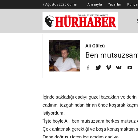
7 Ağustos 2026 Cuma
Anasayfa
Yazarlar
Künye
Ali Gülcü
Ben mutsuzsam.
İçinde sakladığı cadıyı güzel bacakları ve derin
cadının, tezgahından bir an önce koşarak kaçm
istiyordum.
"İşte böyle Ali, ben mutsuzsam herkes mutsuz 
Çok anlatmak gerektiği ve boşa konuşmaktan s
Daha doğrusu içten içe acıdım cadıya.