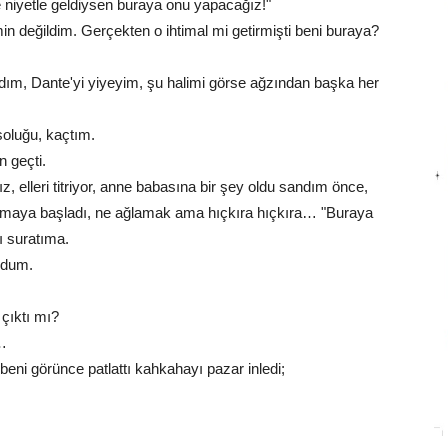
e niyetle geldiysen buraya onu yapacağız!"
in değildim. Gerçekten o ihtimal mi getirmişti beni buraya?
dım, Dante'yi yiyeyim, şu halimi görse ağzından başka her
oluğu, kaçtım.
 geçti.
 elleri titriyor, anne babasına bir şey oldu sandım önce,
ğlamaya başladı, ne ağlamak ama hıçkıra hıçkıra… "Buraya
ı suratıma.
oldum.
çıktı mı?
n…
 beni görünce patlattı kahkahayı pazar inledi;