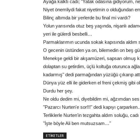
Ayağa kalktı cadı; "Yatak odasına gidiyorum, n
Niyet önemliydi fakat niyetimin o olduğundan em
Bilinç altımda bir yerlerde bu final mi vardı?
Yolun yarısında otuz beş yaşında, nişanlı adam
yeri ile gülerdi besbelli…
Parmaklarımın ucunda sokak kapısında aldım s
O gecenin üstünden ya on, bilemedin on beş gün
Menekşe geldi bir akşamüzeri, sapsarı olmuş kız,
dolaptan su getirdim, üçlü koltuğa oturunca a
kadarmış" dedi parmağından yüzüğü çıkarıp att
Dünya yüz elli ile giderken el freni çekmiş gibi 
Durdu her şey.
Ne oldu dedim mi, diyebildim mi, ağzımdan ses 
"Pazarcı Nurten'e sor!!!" dedi kapıyı çarparke
Terliklerle Nurten'in tezgahta aldım soluğu, cadı
"İşte böyle Ali ben mutsuzsam…"
ETİKETLER