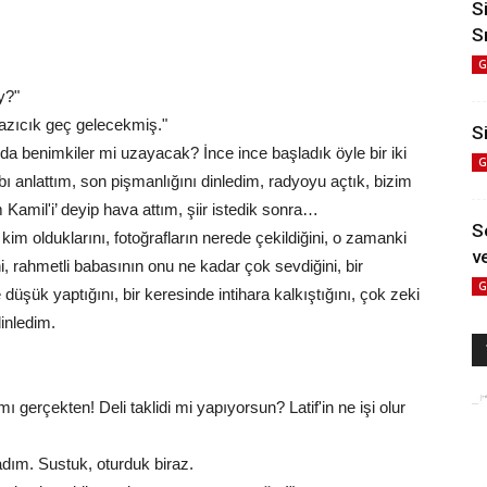
S
S
G
y?"
, azıcık geç gelecekmiş."
Si
 benimkiler mi uzayacak? İnce ince başladık öyle bir iki
G
 anlattım, son pişmanlığını dinledim, radyoyu açtık, bizim
 Kamil'i’ deyip hava attım, şiir istedik sonra…
S
 kim olduklarını, fotoğrafların nerede çekildiğini, o zamanki
ve
ini, rahmetli babasının onu ne kadar çok sevdiğini, bir
G
 düşük yaptığını, bir keresinde intihara kalkıştığını, çok zeki
inledim.
ı gerçekten! Deli taklidi mi yapıyorsun? Latif'in ne işi olur
dım. Sustuk, oturduk biraz.