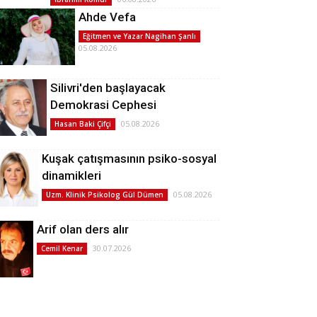
Ahde Vefa
Eğitmen ve Yazar Nagihan Şanlı
05.08.2026
Silivri'den başlayacak
Demokrasi Cephesi
05.08.2026
Hasan Baki Çifçi
Kuşak çatışmasının psiko-sosyal
dinamikleri
05.08.2026
Uzm. Klinik Psikolog Gül Dümen
Arif olan ders alır
30.07.2026
Cemil Kenar