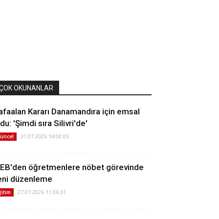
ÇOK OKUNANLAR
afaalan Kararı Danamandıra için emsal
du: 'Şimdi sıra Silivri'de'
31.07.2026 14:00:05
üncel
EB'den öğretmenlere nöbet görevinde
eni düzenleme
27.07.2026 11:36:31
ğitim