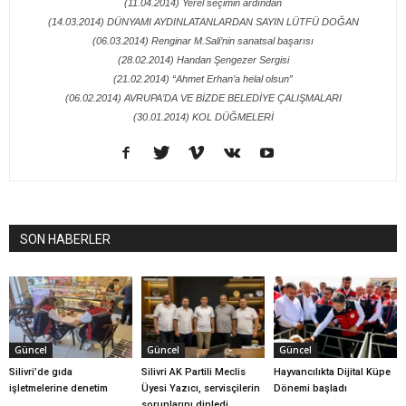
(11.04.2014) Yerel seçimin ardından
(14.03.2014) DÜNYAMI AYDINLATANLARDAN SAYIN LÜTFÜ DOĞAN
(06.03.2014) Renginar M.Sali’nin sanatsal başarısı
(28.02.2014) Handan Şengezer Sergisi
(21.02.2014) “Ahmet Erhan’a helal olsun”
(06.02.2014) AVRUPA’DA VE BİZDE BELEDİYE ÇALIŞMALARI
(30.01.2014) KOL DÜĞMELERİ
SON HABERLER
Güncel
Güncel
Güncel
Silivri’de gıda
Silivri AK Partili Meclis
Hayvancılıkta Dijital Küpe
işletmelerine denetim
Üyesi Yazıcı, servisçilerin
Dönemi başladı
sorunlarını dinledi