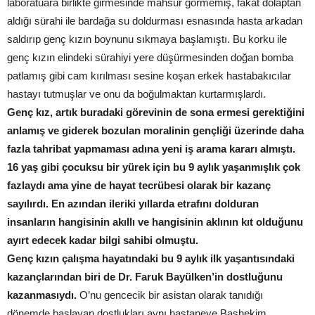
laboratuara birlikte girmesinde mahsur görmemiş, fakat dolaptan
aldığı sürahi ile bardağa su doldurması esnasında hasta arkadan
saldırıp genç kızın boynunu sıkmaya başlamıştı. Bu korku ile
genç kızın elindeki sürahiyi yere düşürmesinden doğan bomba
patlamış gibi cam kırılması sesine koşan erkek hastabakıcılar
hastayı tutmuşlar ve onu da boğulmaktan kurtarmışlardı.
Genç kız, artık buradaki görevinin de sona ermesi gerektiğini
anlamış ve giderek bozulan moralinin gençliği üzerinde daha
fazla tahribat yapmaması adına yeni iş arama kararı almıştı.
16 yaş gibi çocuksu bir yürek için bu 9 aylık yaşanmışlık çok
fazlaydı ama yine de hayat tecrübesi olarak bir kazanç
sayılırdı. En azından ileriki yıllarda etrafını dolduran
insanların hangisinin akıllı ve hangisinin aklının kıt olduğunu
ayırt edecek kadar bilgi sahibi olmuştu.
Genç kızın çalışma hayatındaki bu 9 aylık ilk yaşantısındaki
kazançlarından biri de Dr. Faruk Bayülken’in dostluğunu
kazanmasıydı.
O’nu gencecik bir asistan olarak tanıdığı
dönemde başlayan dostlukları aynı hastaneye Başhekim