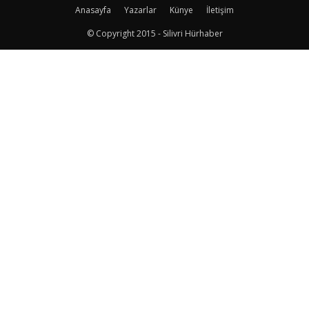
Anasayfa
Yazarlar
Künye
İletişim
© Copyright 2015 - Silivri Hürhaber