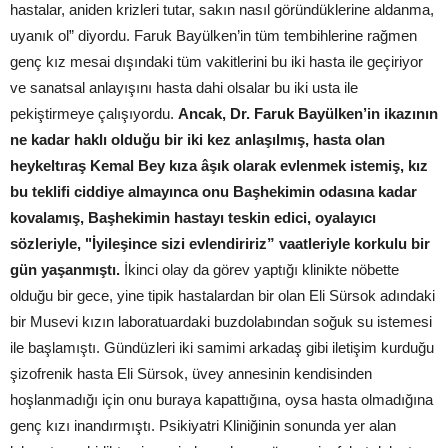
hastalar, aniden krizleri tutar, sakın nasıl göründüklerine aldanma,
uyanık ol” diyordu. Faruk Bayülken’in tüm tembihlerine rağmen
genç kız mesai dışındaki tüm vakitlerini bu iki hasta ile geçiriyor
ve sanatsal anlayışını hasta dahi olsalar bu iki usta ile
pekiştirmeye çalışıyordu.
Ancak, Dr. Faruk Bayülken’in ikazının
ne kadar haklı olduğu bir iki kez anlaşılmış, hasta olan
heykeltıraş Kemal Bey kıza âşık olarak evlenmek istemiş, kız
bu teklifi ciddiye almayınca onu Başhekimin odasına kadar
kovalamış, Başhekimin hastayı teskin edici, oyalayıcı
sözleriyle, "İyileşince sizi evlendiririz” vaatleriyle korkulu bir
gün yaşanmıştı.
İkinci olay da görev yaptığı klinikte nöbette
olduğu bir gece, yine tipik hastalardan bir olan Eli Sürsok adındaki
bir Musevi kızın laboratuardaki buzdolabından soğuk su istemesi
ile başlamıştı. Gündüzleri iki samimi arkadaş gibi iletişim kurduğu
şizofrenik hasta Eli Sürsok, üvey annesinin kendisinden
hoşlanmadığı için onu buraya kapattığına, oysa hasta olmadığına
genç kızı inandırmıştı. Psikiyatri Kliniğinin sonunda yer alan