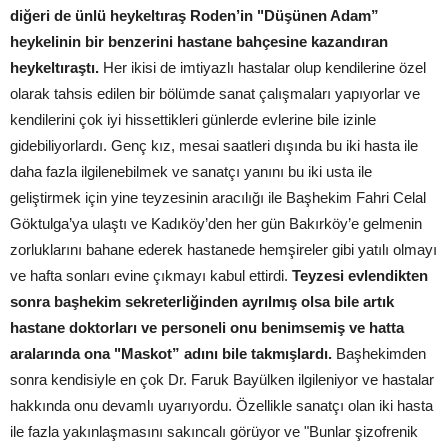
diğeri de ünlü heykeltıraş Roden’in "Düşünen Adam”
heykelinin bir benzerini hastane bahçesine kazandıran
heykeltıraştı.
Her ikisi de imtiyazlı hastalar olup kendilerine özel
olarak tahsis edilen bir bölümde sanat çalışmaları yapıyorlar ve
kendilerini çok iyi hissettikleri günlerde evlerine bile izinle
gidebiliyorlardı. Genç kız, mesai saatleri dışında bu iki hasta ile
daha fazla ilgilenebilmek ve sanatçı yanını bu iki usta ile
geliştirmek için yine teyzesinin aracılığı ile Başhekim Fahri Celal
Göktulga’ya ulaştı ve Kadıköy’den her gün Bakırköy’e gelmenin
zorluklarını bahane ederek hastanede hemşireler gibi yatılı olmayı
ve hafta sonları evine çıkmayı kabul ettirdi.
Teyzesi evlendikten
sonra başhekim sekreterliğinden ayrılmış olsa bile artık
hastane doktorları ve personeli onu benimsemiş ve hatta
aralarında ona "Maskot” adını bile takmışlardı.
Başhekimden
sonra kendisiyle en çok Dr. Faruk Bayülken ilgileniyor ve hastalar
hakkında onu devamlı uyarıyordu. Özellikle sanatçı olan iki hasta
ile fazla yakınlaşmasını sakıncalı görüyor ve "Bunlar şizofrenik