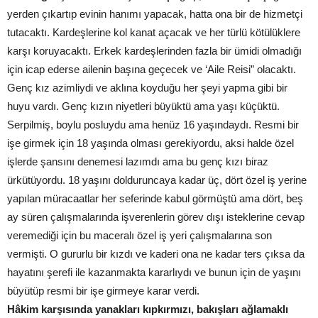
yerden çıkartıp evinin hanımı yapacak, hatta ona bir de hizmetçi
tutacaktı. Kardeşlerine kol kanat açacak ve her türlü kötülüklere
karşı koruyacaktı. Erkek kardeşlerinden fazla bir ümidi olmadığı
için icap ederse ailenin başına geçecek ve ‘Aile Reisi” olacaktı.
Genç kız azimliydi ve aklına koyduğu her şeyi yapma gibi bir
huyu vardı. Genç kızın niyetleri büyüktü ama yaşı küçüktü.
Serpilmiş, boylu posluydu ama henüz 16 yaşındaydı. Resmi bir
işe girmek için 18 yaşında olması gerekiyordu, aksi halde özel
işlerde şansını denemesi lazımdı ama bu genç kızı biraz
ürkütüyordu. 18 yaşını dolduruncaya kadar üç, dört özel iş yerine
yapılan müracaatlar her seferinde kabul görmüştü ama dört, beş
ay süren çalışmalarında işverenlerin görev dışı isteklerine cevap
veremediği için bu maceralı özel iş yeri çalışmalarına son
vermişti. O gururlu bir kızdı ve kaderi ona ne kadar ters çıksa da
hayatını şerefi ile kazanmakta kararlıydı ve bunun için de yaşını
büyütüp resmi bir işe girmeye karar verdi.
Hâkim karşısında yanakları kıpkırmızı, bakışları ağlamaklı