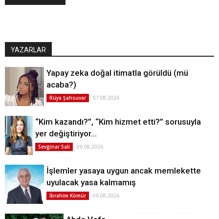
YAZARLAR
Yapay zeka doğal itimatla görüldü (mü
acaba?)
07.08.2026
Rüya Şahsuvar
“Kim kazandı?”, “Kim hizmet etti?” sorusuyla
yer değiştiriyor…
06.08.2026
Sevginar Sali
İşlemler yasaya uygun ancak memlekette
uyulacak yasa kalmamış
06.08.2026
İbrahim Kömür