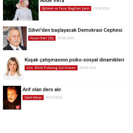
Ahde Vefa
05.08.2026
Eğitmen ve Yazar Nagihan Şanlı
Silivri'den başlayacak Demokrasi Cephesi
05.08.2026
Hasan Baki Çifçi
Kuşak çatışmasının psiko-sosyal dinamikleri
05.08.2026
Uzm. Klinik Psikolog Gül Dümen
Arif olan ders alır
30.07.2026
Cemil Kenar