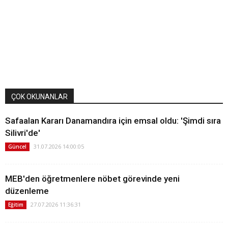
ÇOK OKUNANLAR
Safaalan Kararı Danamandıra için emsal oldu: 'Şimdi sıra
Silivri'de'
31.07.2026 14:00:05
Güncel
MEB'den öğretmenlere nöbet görevinde yeni
düzenleme
27.07.2026 11:36:31
Eğitim