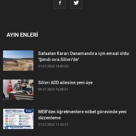
AYIN ENLERİ
Safaalan Kararı Danamandıra için emsal oldu:
'Şimdi sıra Silivri'de'
31.07.2026 14:00:05
Silivri ADD ailesine yeni üye
09.07.2026 16:08:01
MEB'den öğretmenlere nöbet görevinde yeni
düzenleme
27.07.2026 11:36:31