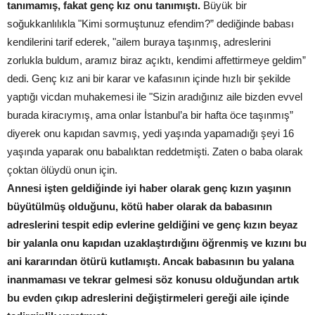
tanımamış, fakat genç kız onu tanımıştı.
Büyük bir
soğukkanlılıkla "Kimi sormuştunuz efendim?” dediğinde babası
kendilerini tarif ederek, "ailem buraya taşınmış, adreslerini
zorlukla buldum, aramız biraz açıktı, kendimi affettirmeye geldim”
dedi. Genç kız ani bir karar ve kafasının içinde hızlı bir şekilde
yaptığı vicdan muhakemesi ile "Sizin aradığınız aile bizden evvel
burada kiracıymış, ama onlar İstanbul’a bir hafta öce taşınmış”
diyerek onu kapıdan savmış, yedi yaşında yapamadığı şeyi 16
yaşında yaparak onu babalıktan reddetmişti. Zaten o baba olarak
çoktan ölüydü onun için.
Annesi işten geldiğinde iyi haber olarak genç kızın yaşının
büyütülmüş olduğunu, kötü haber olarak da babasının
adreslerini tespit edip evlerine geldiğini ve genç kızın beyaz
bir yalanla onu kapıdan uzaklaştırdığını öğrenmiş ve kızını bu
ani kararından ötürü kutlamıştı. Ancak babasının bu yalana
inanmaması ve tekrar gelmesi söz konusu olduğundan artık
bu evden çıkıp adreslerini değiştirmeleri gereği aile içinde