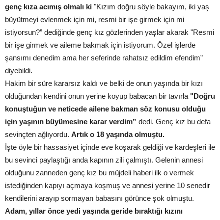
genç kıza acımış olmalı ki
"Kızım doğru söyle bakayım, iki yaş
büyütmeyi evlenmek için mi, resmi bir işe girmek için mi
istiyorsun?” dediğinde genç kız gözlerinden yaşlar akarak "Resmi
bir işe girmek ve aileme bakmak için istiyorum. Özel işlerde
şansımı denedim ama her seferinde rahatsız edildim efendim”
diyebildi.
Hakim bir süre kararsız kaldı ve belki de onun yaşında bir kızı
olduğundan kendini onun yerine koyup babacan bir tavırla
"Doğru
konuştuğun ve neticede ailene bakman söz konusu olduğu
için yaşının büyümesine karar verdim”
dedi. Genç kız bu defa
sevinçten ağlıyordu.
Artık o 18 yaşında olmuştu.
İşte öyle bir hassasiyet içinde eve koşarak geldiği ve kardeşleri ile
bu sevinci paylaştığı anda kapının zili çalmıştı. Gelenin annesi
olduğunu zanneden genç kız bu müjdeli haberi ilk o vermek
istediğinden kapıyı açmaya koşmuş ve annesi yerine 10 senedir
kendilerini arayıp sormayan babasını görünce şok olmuştu.
Adam, yıllar önce yedi yaşında geride bıraktığı kızını