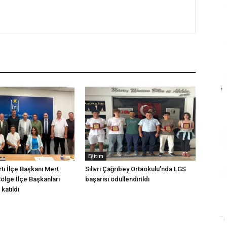
Eğitim
arti İlçe Başkanı Mert
Silivri Çağrıbey Ortaokulu’nda LGS
Bölge İlçe Başkanları
başarısı ödüllendirildi
katıldı