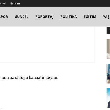
ünye
İletişim
SPOR
GÜNCEL
RÖPORTAJ
POLİTİKA
EĞİTİM
YA
ammın az olduğu kanaatindeyim!