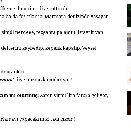
r.
 ülkeme dönerim" diye tutturdu.
ba ba da fos çıkınca, Marmara denizinde yaşayan
ş, şimdi nerdeee, tezgahta palamut, istavrit yan
 defterini kaybedip, kepenk kapatıp, Veysel
nılmaz oldu.
urmuş
" diye mızmızlananlar var!
 zam mı olurmuş
!
Zaten yirmi lira fatura geliyor,
arlamayı yapacaksın ki tadı çıksın!