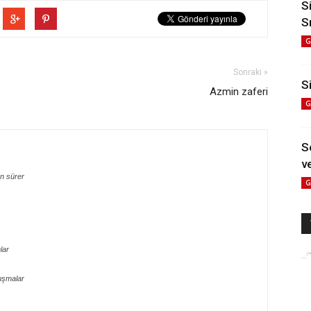
S
S
G
Sonraki »
Si
Azmin zaferi
G
S
ve
n sürer
G
lar
uşmalar