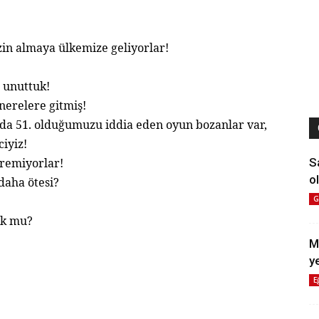
zin almaya ülkemize geliyorlar!
 unuttuk!
 nerelere gitmiş!
nda 51. olduğumuzu iddia eden oyun bozanlar var,
ciyiz!
S
remiyorlar!
ol
daha ötesi?
G
ok mu?
M
y
E