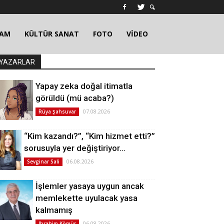
ŞAM
KÜLTÜR SANAT
FOTO
VİDEO
YAZARLAR
Yapay zeka doğal itimatla
görüldü (mü acaba?)
07.08.2026
Rüya Şahsuvar
“Kim kazandı?”, “Kim hizmet etti?”
sorusuyla yer değiştiriyor…
06.08.2026
Sevginar Sali
İşlemler yasaya uygun ancak
memlekette uyulacak yasa
kalmamış
06.08.2026
İbrahim Kömür