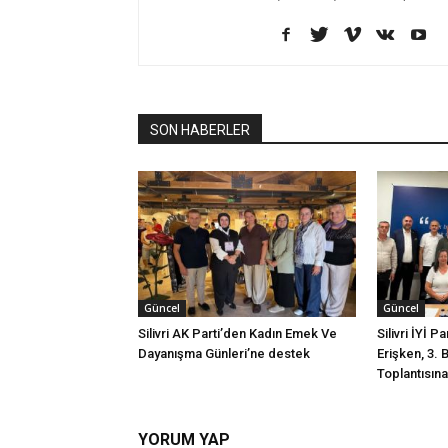
SON HABERLER
Güncel
Güncel
Silivri AK Parti’den Kadın Emek Ve
Silivri İYİ P
Dayanışma Günleri’ne destek
Erişken, 3. 
Toplantısına 
YORUM YAP