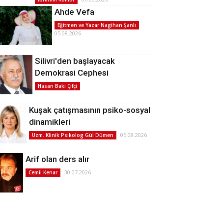
Ahde Vefa
Eğitmen ve Yazar Nagihan Şanlı
05.08.2026
Silivri'den başlayacak
Demokrasi Cephesi
Hasan Baki Çifçi
Kuşak çatışmasının psiko-sosyal
dinamikleri
05.08.2026
Uzm. Klinik Psikolog Gül Dümen
Arif olan ders alır
30.07.2026
Cemil Kenar