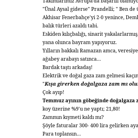
Takımlarımız Avrupa'da başarılı olamıyo
"Ünal Aysal giderse" Prandelli; " Ben de
Akhisar Fenerbahçe'yi 2-0 yenince, Dem
balık türleri azaldı tabi.
Eskiden kılıçbalığı, sinarit yakalarlarmı
yana olunca bayram yapıyoruz.
Yılların bakkalı Ramazan amca, veresiye
ağabey arabayı satınca…
Bardak taştı arkadaş!
Elektrik ve doğal gaza zam gelmesi kaçı
"
Kışa girerken doğalgaza zam mı ol
Çok ayıp!
Temmuz ayının göbeğinde doğalgaza
koy üzerine %9'u ne yaptı; 21,80!
Zammın kıymeti kaldı mı?
Şöyle faturalar 300- 400 lira gelirken ay
Para toplansın…