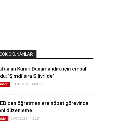
ÇOK OKUNANLAR
afaalan Kararı Danamandıra için emsal
du: 'Şimdi sıra Silivri'de'
31.07.2026 14:00:05
üncel
EB'den öğretmenlere nöbet görevinde
eni düzenleme
27.07.2026 11:36:31
ğitim