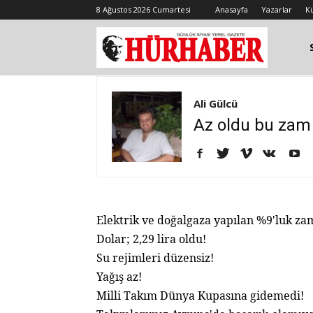
8 Ağustos 2026 Cumartesi
Anasayfa
Yazarlar
K
Ali Gülcü
Az oldu bu zam
Elektrik ve doğalgaza yapılan %9'luk z
Dolar; 2,29 lira oldu!
Su rejimleri düzensiz!
Yağış az!
Milli Takım Dünya Kupasına gidemedi!