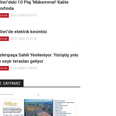
ilivri'deki 10 Plaj 'Mükemmel' Kalite
ınıfında
20.07.2026 14:37:57
üncel
livri'de elektrik kesintisi
20.07.2026 13:21:32
üncel
elimpaşa Sahili Yenileniyor: Yürüyüş yolu
 seyir terasları geliyor
27.07.2026 11:54:24
üncel
1. SAYFAMIZ