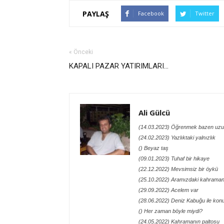
PAYLAŞ
Facebook
Twitter
« Önceki
KAPALI PAZAR YATIRIMLARI...
Ali Gülcü
(14.03.2023) Öğrenmek bazen uzu
(24.02.2023) Yazlıktaki yalnızlık
() Beyaz taş
(09.01.2023) Tuhaf bir hikaye
(22.12.2022) Mevsimsiz bir öykü
(25.10.2022) Aramızdaki kahraman
(29.09.2022) Acelem var
(28.06.2022) Deniz Kabuğu ile kon
() Her zaman böyle miydi?
(24.05.2022) Kahramanın paltosu