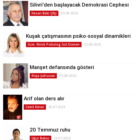
Silivri'den başlayacak Demokrasi Cephesi
05.08.2026
Hasan Baki Çifçi
Kuşak çatışmasının psiko-sosyal dinamikleri
05.08.2026
Uzm. Klinik Psikolog Gül Dümen
Manşet defansında gösteri
05.08.2026
Rüya Şahsuvar
Arif olan ders alır
30.07.2026
Cemil Kenar
20 Temmuz ruhu
23.07.2026
Uğur Bakıcı