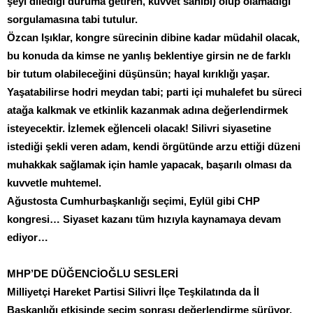
şeyi dilediği duruma getiren, kuvvet sahibi) olup olamadığı
sorgulamasına tabi tutulur.
Özcan Işıklar, kongre sürecinin dibine kadar müdahil olacak,
bu konuda da kimse ne yanlış beklentiye girsin ne de farklı
bir tutum olabileceğini düşünsün; hayal kırıklığı yaşar.
Yaşatabilirse hodri meydan tabi; parti içi muhalefet bu süreci
atağa kalkmak ve etkinlik kazanmak adına değerlendirmek
isteyecektir. İzlemek eğlenceli olacak! Silivri siyasetine
istediği şekli veren adam, kendi örgütünde arzu ettiği düzeni
muhakkak sağlamak için hamle yapacak, başarılı olması da
kuvvetle muhtemel.
Ağustosta Cumhurbaşkanlığı seçimi, Eylül gibi CHP
kongresi… Siyaset kazanı tüm hızıyla kaynamaya devam
ediyor…
MHP’DE DÜĞENCİOĞLU SESLERİ
Milliyetçi Hareket Partisi Silivri İlçe Teşkilatında da İl
Başkanlığı etkisinde seçim sonrası değerlendirme sürüyor.