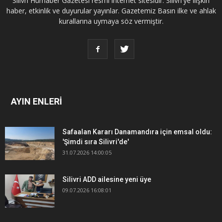
Silivri Hürhaber Gazetesi resmi internet sitesidir. Silivri'ye ilişkin
haber, etkinlik ve duyurular yayınlar. Gazetemiz Basın ilke ve ahlak
kurallarına uymaya söz vermiştir.
AYIN ENLERİ
Safaalan Kararı Danamandıra için emsal oldu:
'Şimdi sıra Silivri'de'
31.07.2026 14:00:05
Silivri ADD ailesine yeni üye
09.07.2026 16:08:01