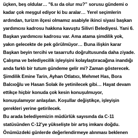
üçken, beş oldular… "6.sı da olur mu?” sorusu gündemi o
kadar çok meşgul ediyor ki bu aralar… Yerel seçimlerin
ardından, turizm ilçesi olmamız asabiyle ikinci siyasi başkan
yardımcısı kadrosu hakkına kavuştu Silivri Belediyesi. Yani 6.
Başkan yardımcısı kadrosu var. Ama atama şimdilik yok,
yakın gelecekte de pek görülmüyor… Buna ilişkin karar
Başkan beyin tercihi ve tasarrufu doğrultusunda daha ziyade.
Çalışma ve belediyecilik işleyişini kolaylaştıracağına inandığı
anda farklı bir tutum gündeme gelir mi? Zaman gösterecek.
Şimdilik Emine Tarin, Ayhan Otlatıcı, Mehmet Has, Bora
Balcıoğlu ve Hasan Solak ile yetinilecek gibi… Hayat devam
ettikçe hiçbir konuda çok kesin konuşulmuyor,
konuşulamıyor anlaşılan. Koşullar değiştikçe, işleyişin
gerekleri yerine getirilecek.
Bu arada belediyemizin müdürlük sayısında da C-11
statüsünden C-12’ye yükselişte bir artış imkanı doğdu.
Önümüzdeki günlerde değerlendirmeye alınması beklenen