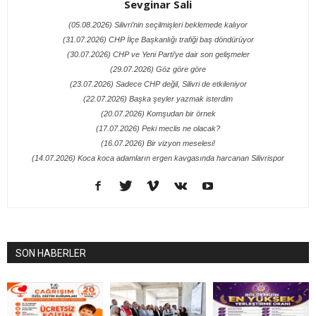
Sevginar Sali
(05.08.2026) Silivri’nin seçilmişleri beklemede kalıyor
(31.07.2026) CHP İlçe Başkanlığı trafiği baş döndürüyor
(30.07.2026) CHP ve Yeni Parti’ye dair son gelişmeler
(29.07.2026) Göz göre göre
(23.07.2026) Sadece CHP değil, Silivri de etkileniyor
(22.07.2026) Başka şeyler yazmak isterdim
(20.07.2026) Komşudan bir örnek
(17.07.2026) Peki meclis ne olacak?
(16.07.2026) Bir vizyon meselesi!
(14.07.2026) Koca koca adamların ergen kavgasında harcanan Silivrispor
SON HABERLER