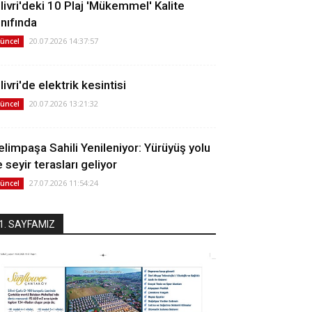
ilivri'deki 10 Plaj 'Mükemmel' Kalite
ınıfında
20.07.2026 14:37:57
üncel
livri'de elektrik kesintisi
20.07.2026 13:21:32
üncel
elimpaşa Sahili Yenileniyor: Yürüyüş yolu
 seyir terasları geliyor
27.07.2026 11:54:24
üncel
1. SAYFAMIZ