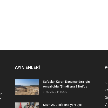
AYIN ENLERİ
P
Safaalan Kararı Danamandıra için
Kü
emsal oldu: 'Şimdi sıra Silivri'de'
Y
31.07.2026 14:00:05
r.
G
a
V
Silivri ADD ailesine yeni üye