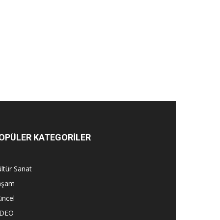
OPÜLER KATEGORİLER
ltür Sanat
aşam
üncel
İDEO