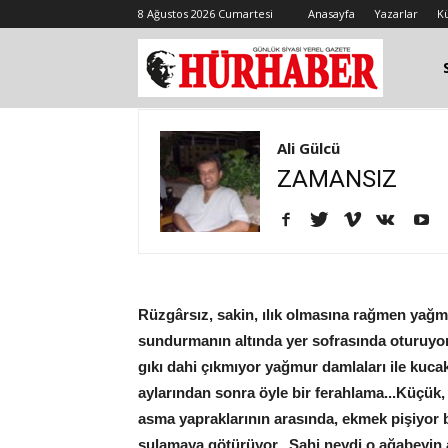
8 Ağustos 2026 Cumartesi
Anasayfa
Yazarlar
K
Ali Gülcü
ZAMANSIZ
Rüzgârsız, sakin, ılık olmasına rağmen yağm
sundurmanın altında yer sofrasında oturuyo
gıkı dahi çıkmıyor yağmur damlaları ile kucak
aylarından sonra öyle bir ferahlama...Küçük,
asma yapraklarının arasında, ekmek pişiyor b
sulamaya götürüyor...Sahi neydi o ağabeyin 