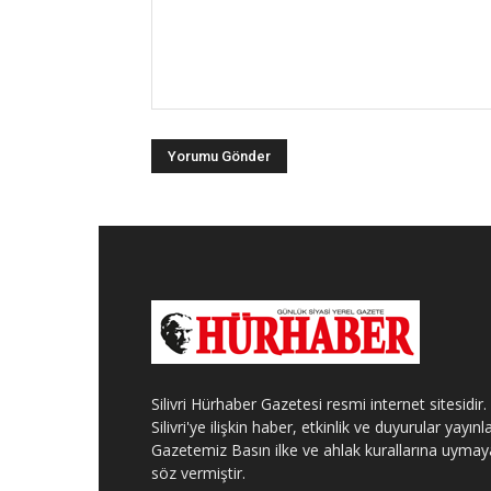
Silivri Hürhaber Gazetesi resmi internet sitesidir.
Silivri'ye ilişkin haber, etkinlik ve duyurular yayınla
Gazetemiz Basın ilke ve ahlak kurallarına uymay
söz vermiştir.