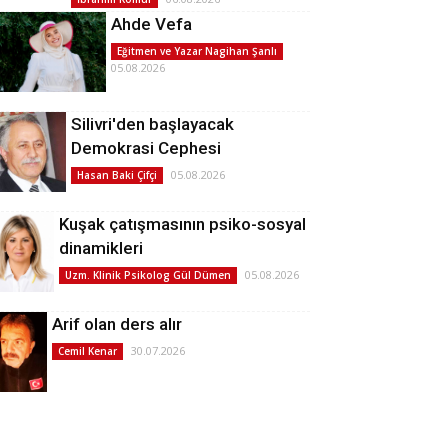
Ahde Vefa
Eğitmen ve Yazar Nagihan Şanlı
05.08.2026
Silivri'den başlayacak
Demokrasi Cephesi
05.08.2026
Hasan Baki Çifçi
Kuşak çatışmasının psiko-sosyal
dinamikleri
05.08.2026
Uzm. Klinik Psikolog Gül Dümen
Arif olan ders alır
30.07.2026
Cemil Kenar