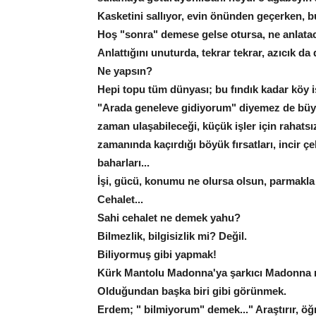
Kasketini sallıyor, evin önünden geçerken, b
Hoş "sonra" demese gelse otursa, ne anlata
Anlattığını unuturda, tekrar tekrar, azıcık da 
Ne yapsın?
Hepi topu tüm dünyası; bu fındık kadar köy i
"Arada geneleve gidiyorum" diyemez de büyük 
zaman ulaşabileceği, küçük işler için rahatsı
zamanında kaçırdığı böyük fırsatları, incir ç
baharları...
İşi, gücü, konumu ne olursa olsun, parmakla
Cehalet...
Sahi cehalet ne demek yahu?
Bilmezlik, bilgisizlik mi? Değil.
Biliyormuş gibi yapmak!
Kürk Mantolu Madonna'ya şarkıcı Madonna
Olduğundan başka biri gibi görünmek.
Erdem; " bilmiyorum" demek..." Araştırır, ö