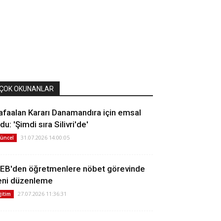
ÇOK OKUNANLAR
afaalan Kararı Danamandıra için emsal
du: 'Şimdi sıra Silivri'de'
31.07.2026 14:00:05
üncel
EB'den öğretmenlere nöbet görevinde
eni düzenleme
27.07.2026 11:36:31
ğitim