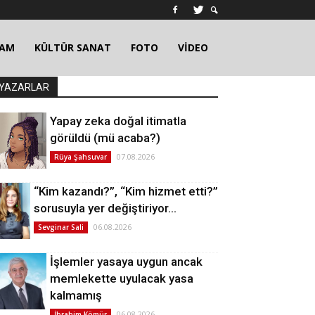
ŞAM
KÜLTÜR SANAT
FOTO
VİDEO
YAZARLAR
Yapay zeka doğal itimatla
görüldü (mü acaba?)
07.08.2026
Rüya Şahsuvar
“Kim kazandı?”, “Kim hizmet etti?”
sorusuyla yer değiştiriyor…
06.08.2026
Sevginar Sali
İşlemler yasaya uygun ancak
memlekette uyulacak yasa
kalmamış
06.08.2026
İbrahim Kömür