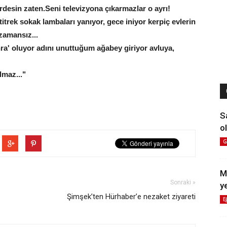
desin zaten.Seni televizyona çıkarmazlar o ayrı!
titrek sokak lambaları yanıyor, gece iniyor kerpiç evlerin
zamansız...
a' oluyor adını unuttuğum ağabey giriyor avluya,
lmaz..."
S
ol
G
M
Sonraki »
y
Şimşek’ten Hürhaber’e nezaket ziyareti
E