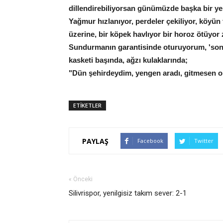
dillendirebiliyorsan günümüzde başka bir yer
Yağmur hızlanıyor, perdeler çekiliyor, köyün 
üzerine, bir köpek havlıyor bir horoz ötüyor 
Sundurmanın garantisinde oturuyorum, 'sonr
kasketi başında, ağzı kulaklarında;
"Dün şehirdeydim, yengen aradı, gitmesen o
ETİKETLER
PAYLAŞ
Facebook
Twitter
« Önceki
Silivrispor, yenilgisiz takım sever: 2-1