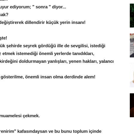
uyur ediyorum; " sonra " diyor...
cak?
değiştirerek dillendirir küçük yerin insanı!
şte!
şehirde seyrek gördüğü ille de sevgilisi, istediği
z etmek istemediği önemli yerlerde tanıdıkları,
ekirdeğini doldurmayan yanlışları, yenen hakları, yalancı
 gösterilme, önemli insan olma derdinde alem!
 muamelesi çekmek.
ğrenirim" kafasındaysan ve bu bunu toplum içinde