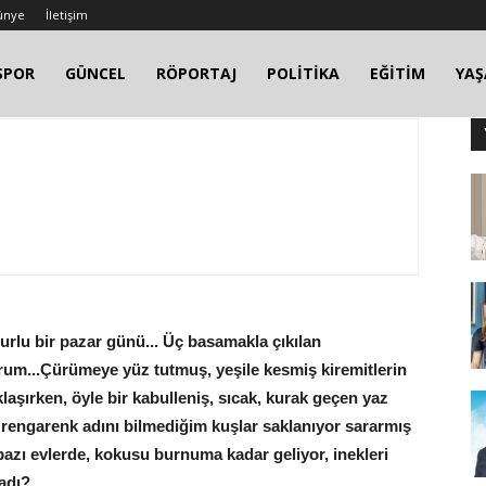
ünye
İletişim
SPOR
GÜNCEL
RÖPORTAJ
POLİTİKA
EĞİTİM
YA
urlu bir pazar günü... Üç basamakla çıkılan
rum...Çürümeye yüz tutmuş, yeşile kesmiş kiremitlerin
laşırken, öyle bir kabulleniş, sıcak, kurak geçen yaz
 rengarenk adını bilmediğim kuşlar saklanıyor sararmış
azı evlerde, kokusu burnuma kadar geliyor, inekleri
adı?