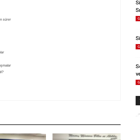
S
S
G
n sürer
Si
G
lar
S
uşmalar
di?
ve
G