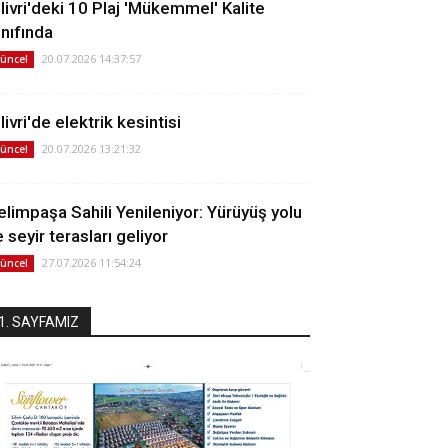
ilivri'deki 10 Plaj 'Mükemmel' Kalite
ınıfında
20.07.2026 14:37:57
üncel
livri'de elektrik kesintisi
20.07.2026 13:21:32
üncel
elimpaşa Sahili Yenileniyor: Yürüyüş yolu
 seyir terasları geliyor
27.07.2026 11:54:24
üncel
1. SAYFAMIZ