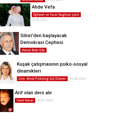
Ahde Vefa
Eğitmen ve Yazar Nagihan Şanlı
05.08.2026
Silivri'den başlayacak
Demokrasi Cephesi
Hasan Baki Çifçi
Kuşak çatışmasının psiko-sosyal
dinamikleri
05.08.2026
Uzm. Klinik Psikolog Gül Dümen
Arif olan ders alır
30.07.2026
Cemil Kenar