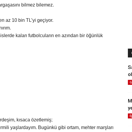
argaşasını bilmez bilemez.
n az 10 bin TL’yi geçiyor.
nırım.
sislerde kalan futbolcuların en azından bir öğünlük
S
ol
G
M
y
E
rdeşim, kısaca özetlemiş;
irmili yaşlardayım. Bugünkü gibi ortam, mehter marşları