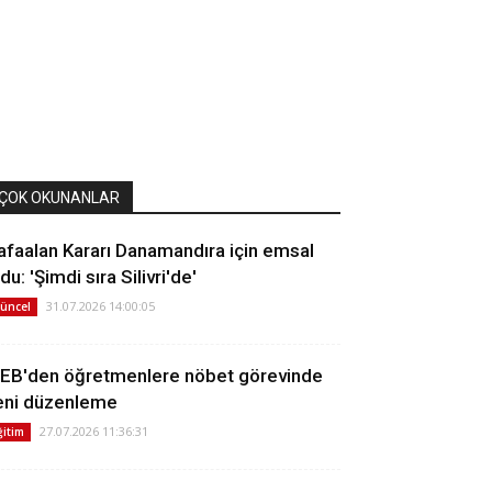
ÇOK OKUNANLAR
afaalan Kararı Danamandıra için emsal
du: 'Şimdi sıra Silivri'de'
31.07.2026 14:00:05
üncel
EB'den öğretmenlere nöbet görevinde
eni düzenleme
27.07.2026 11:36:31
ğitim