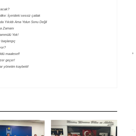
aracak?
hlike: İçerideki sessiz çatlak
ada Yıkıldı Ama Yolun Sonu Değil
lma Zamanı
ahammülü Yok!
lu başlangıç
yor?
ürüldü maalesef!
ezer geçer!
r yönetim kaybetti!