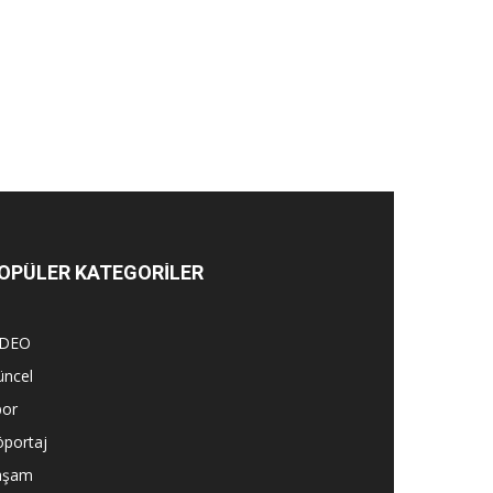
OPÜLER KATEGORİLER
İDEO
üncel
por
öportaj
aşam