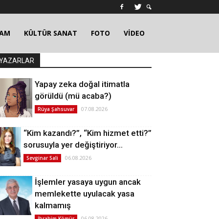
ŞAM
KÜLTÜR SANAT
FOTO
VİDEO
YAZARLAR
Yapay zeka doğal itimatla
görüldü (mü acaba?)
07.08.2026
Rüya Şahsuvar
“Kim kazandı?”, “Kim hizmet etti?”
sorusuyla yer değiştiriyor…
06.08.2026
Sevginar Sali
İşlemler yasaya uygun ancak
memlekette uyulacak yasa
kalmamış
06.08.2026
İbrahim Kömür