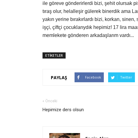
ile göreve gönderirlerdi bizi, şehit olursak p
tıraş olur, helalleşir gülerek binerdik am
yakın yerine bırakırlardı bizi, korkan, sin
işçi, çiftçi çocuklarıydık hepimiz! 17 lira maaş
memlekete gönderen arkadaşlarım vardı...
ETİKETLER
PAYLAŞ
Facebook
Twitter
« Önceki
Hepimize ders olsun