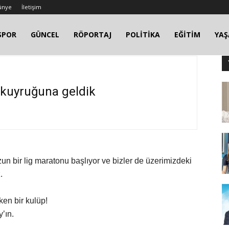
ünye
İletişim
SPOR
GÜNCEL
RÖPORTAJ
POLİTİKA
EĞİTİM
YA
kuyruğuna geldik
un bir lig maratonu başlıyor ve bizler de üzerimizdeki
.
en bir kulüp!
’ın.