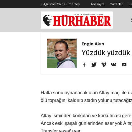
8 Ağustos 2026 Cumartesi
Anasayfa
Yazarlar
K
Engin Akın
Yüzdük yüzdük 
Hafta sonu oynanacak olan Altay maçı ile uz
ölü toprağını kaldırıp stadın yolunu tutacağız
Altay isminden korkulan ve korkulması gerek
Ancak eski şaşalı günlerinden eser yok Altay
Transfer yasağı var.