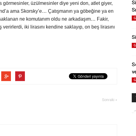
S
is görmesinler, üzülmesinler diye yeni don, atlet giyer,
S
a Land’a ama Skorsky’e… Çatışmanın ya göbeğine ya en
G
en, saklanan ne komutanım oldu ne arkadaşım… Fakir,
 verirlerdi, iki lirasını kendine saklayıp, on beş lirasını
Si
G
S
ve
G
Sonraki »