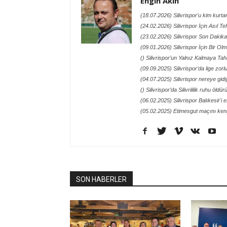
Engin Akın
(18.07.2026) Silivrispor'u kim kurt
(24.02.2026) Silivrispor İçin Asıl Te
(23.02.2026) Silivrispor Son Dakik
(09.01.2026) Silivrispor İçin Bir O
() Silivrispor’un Yalnız Kalmaya T
(09.09.2025) Silivrispor’da lige zor
(04.07.2025) Silivrispor nereye gidi
() Silivrispor’da Silivrililik ruhu öld
(06.02.2025) Silivrispor Balıkesir'i 
(05.02.2025) Etimesgut maçını kena
SON HABERLER