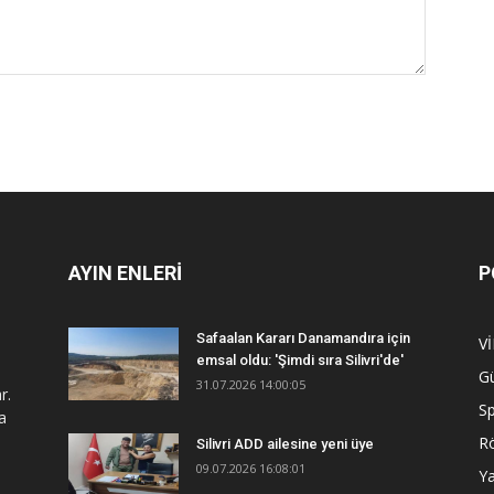
AYIN ENLERİ
P
Safaalan Kararı Danamandıra için
V
emsal oldu: 'Şimdi sıra Silivri'de'
G
31.07.2026 14:00:05
r.
S
a
R
Silivri ADD ailesine yeni üye
09.07.2026 16:08:01
Y