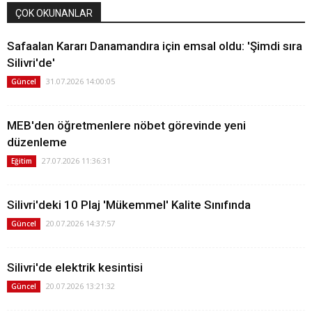
ÇOK OKUNANLAR
Safaalan Kararı Danamandıra için emsal oldu: 'Şimdi sıra
Silivri'de'
31.07.2026 14:00:05
Güncel
MEB'den öğretmenlere nöbet görevinde yeni
düzenleme
27.07.2026 11:36:31
Eğitim
Silivri'deki 10 Plaj 'Mükemmel' Kalite Sınıfında
20.07.2026 14:37:57
Güncel
Silivri'de elektrik kesintisi
20.07.2026 13:21:32
Güncel