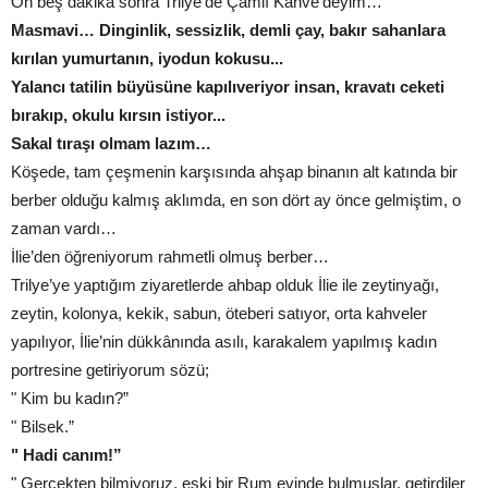
On beş dakika sonra Trilye’de Çamlı Kahve’deyim…
Masmavi… Dinginlik, sessizlik, demli çay, bakır sahanlara
kırılan yumurtanın, iyodun kokusu...
Yalancı tatilin büyüsüne kapılıveriyor insan, kravatı ceketi
bırakıp, okulu kırsın istiyor...
Sakal tıraşı olmam lazım…
Köşede, tam çeşmenin karşısında ahşap binanın alt katında bir
berber olduğu kalmış aklımda, en son dört ay önce gelmiştim, o
zaman vardı…
İlie’den öğreniyorum rahmetli olmuş berber…
Trilye’ye yaptığım ziyaretlerde ahbap olduk İlie ile zeytinyağı,
zeytin, kolonya, kekik, sabun, öteberi satıyor, orta kahveler
yapılıyor, İlie’nin dükkânında asılı, karakalem yapılmış kadın
portresine getiriyorum sözü;
" Kim bu kadın?”
" Bilsek.”
" Hadi canım!”
" Gerçekten bilmiyoruz, eski bir Rum evinde bulmuşlar, getirdiler