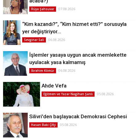
acaba?)
07.08.2026
Rüya Şahsuvar
“Kim kazandı?”, “Kim hizmet etti?” sorusuyla
yer değiştiriyor…
06.08.2026
Sevginar Sali
İşlemler yasaya uygun ancak memlekette
uyulacak yasa kalmamış
06.08.2026
İbrahim Kömür
Ahde Vefa
05.08.2026
Eğitmen ve Yazar Nagihan Şanlı
Silivri'den başlayacak Demokrasi Cephesi
05.08.2026
Hasan Baki Çifçi