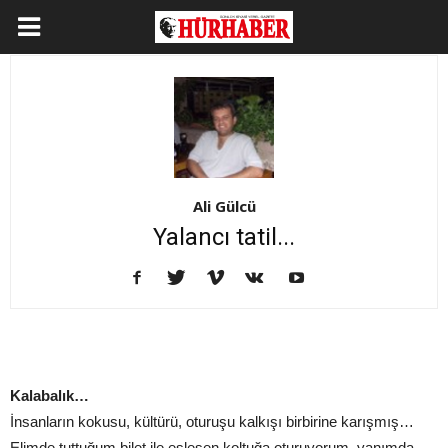
Ali Gülcü
Yalancı tatil...
Kalabalık…
İnsanların kokusu, kültürü, oturuşu kalkışı birbirine karışmış…
Elimde tuttuğum bilet ile eşleşen koltuğa oturuyorum, yanımda