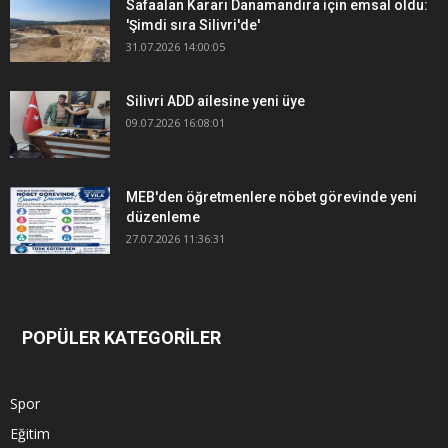
Safaalan Kararı Danamandıra için emsal oldu:
'Şimdi sıra Silivri'de'
31.07.2026 14:00:05
Silivri ADD ailesine yeni üye
09.07.2026 16:08:01
MEB'den öğretmenlere nöbet görevinde yeni
düzenleme
27.07.2026 11:36:31
POPÜLER KATEGORİLER
Spor
Eğitim