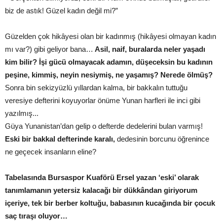
biz de astık! Güzel kadın değil mi?”
Güzelden çok hikâyesi olan bir kadınmış (hikâyesi olmayan kadın
mı var?) gibi geliyor bana…
Asil, naif, buralarda neler yaşadı
kim bilir? İşi gücü olmayacak adamın, düşeceksin bu kadının
peşine, kimmiş, neyin nesiymiş, ne yaşamış? Nerede ölmüş?
Sonra bin sekizyüzlü yıllardan kalma, bir bakkalın tuttuğu
veresiye defterini koyuyorlar önüme Yunan harfleri ile inci gibi
yazılmış...
Güya Yunanistan’dan gelip o defterde dedelerini bulan varmış!
Eski bir bakkal defterinde karalı,
dedesinin borcunu öğrenince
ne geçecek insanların eline?
Tabelasında Bursaspor Kuaförü Ersel yazan ‘eski’ olarak
tanımlamanın yetersiz kalacağı bir dükkândan giriyorum
içeriye, tek bir berber koltuğu, babasının kucağında bir çocuk
saç tıraşı oluyor…