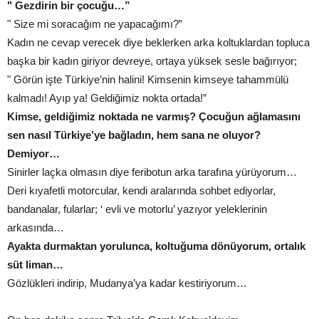
" Gezdirin bir çocuğu…”
" Size mi soracağım ne yapacağımı?”
Kadın ne cevap verecek diye beklerken arka koltuklardan topluca
başka bir kadın giriyor devreye, ortaya yüksek sesle bağırıyor;
" Görün işte Türkiye’nin halini! Kimsenin kimseye tahammülü
kalmadı! Ayıp ya! Geldiğimiz nokta ortada!”
Kimse, geldiğimiz noktada ne varmış? Çocuğun ağlamasını
sen nasıl Türkiye’ye bağladın, hem sana ne oluyor?
Demiyor…
Sinirler laçka olmasın diye feribotun arka tarafına yürüyorum…
Deri kıyafetli motorcular, kendi aralarında sohbet ediyorlar,
bandanalar, fularlar; ‘ evli ve motorlu’ yazıyor yeleklerinin
arkasında…
Ayakta durmaktan yorulunca, koltuğuma dönüyorum, ortalık
süt liman…
Gözlükleri indirip, Mudanya’ya kadar kestiriyorum…