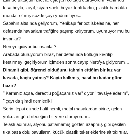
kısa boylu, zayıf, siyah saçlı, beyaz tenli kadın, plastik bardakta
mundar olmuş sözde çayı yudumluyor...
Sabahın altısında geliyorum, Yenikapı feribot iskelesine, her
defasında havaalanı trafiğine şaşırıp kalıyorum, uyumuyor mu bu
insanlar?
Nereye gidiyor bu insanlar?
Arabada oturuyorum biraz, her defasında koltuğa kıvrılıp
kestirmeyi geçiriyorum içimden sonra cayıp Nero’ya gidiyorum…
Dinamit gibi, öğrenci olduğunu tahmin ettiğim bir kız var
kasada, kaçta yatmış? Kaçta kalkmış, nasıl bu kadar güne
hazır?
" Karnınız açsa, dereotlu poğaçamız var” diyor " tavsiye ederim”,
" çayı da şimdi demledik!”
Serin, tepsi elimde hafif nemli, metal masalardan birine, gelen
yolcuları görebileceğim bir yere oturuyorum…
Telaşlı adımlar, afyonu patlamamış gözler, azapmış gibi çekilen
tıka basa dolu bavulların, küçük plastik tekerleklerine ait tıkırtılar,