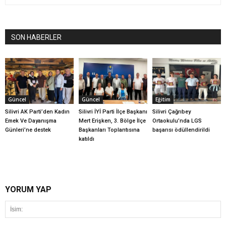
SON HABERLER
Güncel
Güncel
Eğitim
Silivri AK Parti’den Kadın
Silivri İYİ Parti İlçe Başkanı
Silivri Çağrıbey
Emek Ve Dayanışma
Mert Erişken, 3. Bölge İlçe
Ortaokulu’nda LGS
Günleri’ne destek
Başkanları Toplantısına
başarısı ödüllendirildi
katıldı
YORUM YAP