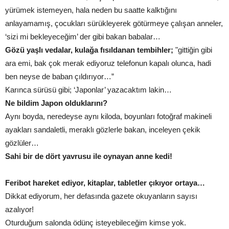
yürümek istemeyen, hala neden bu saatte kalktığını
anlayamamış, çocukları sürükleyerek götürmeye çalışan anneler,
‘sizi mi bekleyeceğim’ der gibi bakan babalar…
Gözü yaşlı vedalar, kulağa fısıldanan tembihler;
"gittiğin gibi
ara emi, bak çok merak ediyoruz telefonun kapalı olunca, hadi
ben neyse de baban çıldırıyor…”
Karınca sürüsü gibi; ‘Japonlar’ yazacaktım lakin…
Ne bildim Japon olduklarını?
Aynı boyda, neredeyse aynı kiloda, boyunları fotoğraf makineli
ayakları sandaletli, meraklı gözlerle bakan, inceleyen çekik
gözlüler…
Sahi bir de dört yavrusu ile oynayan anne kedi!
Feribot hareket ediyor, kitaplar, tabletler çıkıyor ortaya…
Dikkat ediyorum, her defasında gazete okuyanların sayısı
azalıyor!
Oturduğum salonda ödünç isteyebileceğim kimse yok.