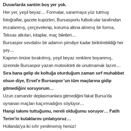
Duvarlarda santim boş yer yok.
Her yer, yeşil beyaz… Formalar, sararmaya yüz tutmuş
fotoğraflar, gazete kupürleri, Bursasporlu futbolcular tarafından
imzalanmış, çerçevelenip, koruma altına alınmış bir forma,
Teksas atkıları, kitaplar, maç biletleri…
Bursaspor sevdalısı bir adamın şimdiye kadar biriktirebildiği her
şey…
Kapının önüne bırakılmış, yeşil beyaz renklere boyanmış,
üzerinde Bursaspor yazan motosikleti de unutmamak lazım…
Sıra bana gelip de koltuğa oturduğum zaman sırf muhabbet
olsun diye, Ersel’e Bursaspor’un tüm maçlarına gidip
gitmediğini soruyorum…
Uzun zamandır deplasmanlara gitmediğini fakat Bursa’da
oynanan maçları kaçırmadığını söylüyor…
Hangi takımı tuttuğumu, nereli olduğumu soruyor… Fatih
Terim’in kulaklarını çınlatıyoruz…
Hollanda’ya iki sıfır yenilmemiş henüz!