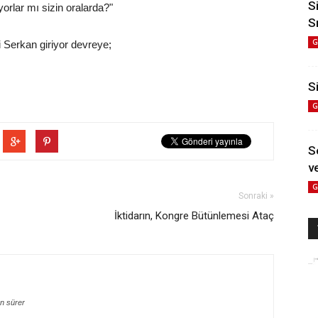
S
yorlar mı sizin oralarda?"
S
G
i Serkan giriyor devreye;
Si
G
S
ve
G
Sonraki »
İktidarın, Kongre Bütünlemesi Ataç
n sürer