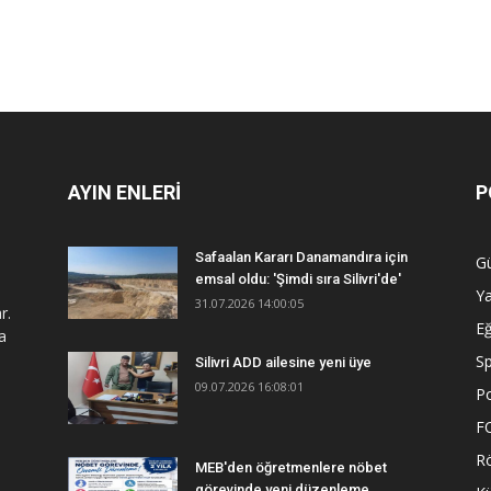
AYIN ENLERİ
P
Safaalan Kararı Danamandıra için
G
emsal oldu: 'Şimdi sıra Silivri'de'
Y
31.07.2026 14:00:05
r.
Eğ
a
S
Silivri ADD ailesine yeni üye
09.07.2026 16:08:01
Po
F
R
MEB'den öğretmenlere nöbet
görevinde yeni düzenleme