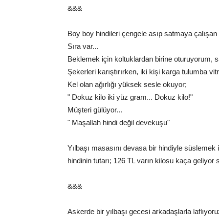
&&&
Boy boy hindileri çengele asıp satmaya çalışan 
Sıra var...
Beklemek için koltuklardan birine oturuyorum, sa
Şekerleri karıştırırken, iki kişi karga tulumba vit
Kel olan ağırlığı yüksek sesle okuyor;
" Dokuz kilo iki yüz gram... Dokuz kilo!"
Müşteri gülüyor...
" Maşallah hindi değil devekuşu"
Yılbaşı masasını devasa bir hindiyle süslemek 
hindinin tutarı; 126 TL varın kilosu kaça geliyor 
&&&
Askerde bir yılbaşı gecesi arkadaşlarla laflıyoruz