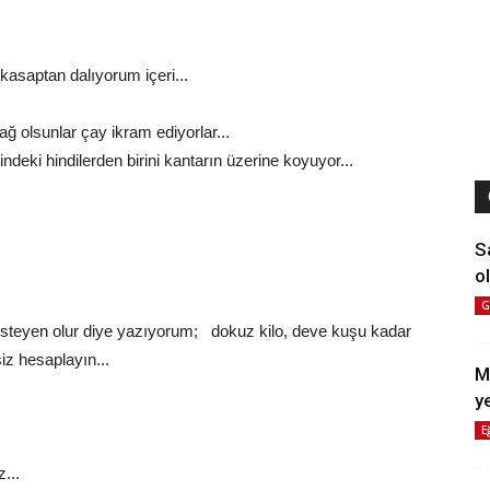
kasaptan dalıyorum içeri...
ğ olsunlar çay ikram ediyorlar...
rindeki hindilerden birini kantarın üzerine koyuyor...
S
ol
G
isteyen olur diye yazıyorum; dokuz kilo, deve kuşu kadar
siz hesaplayın...
M
y
E
...