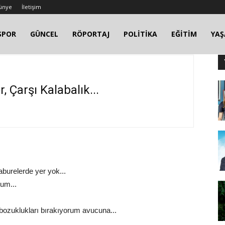
ünye
İletişim
SPOR
GÜNCEL
RÖPORTAJ
POLİTİKA
EĞİTİM
YA
, Çarşı Kalabalık...
aburelerde yer yok...
um...
bozuklukları bırakıyorum avucuna...