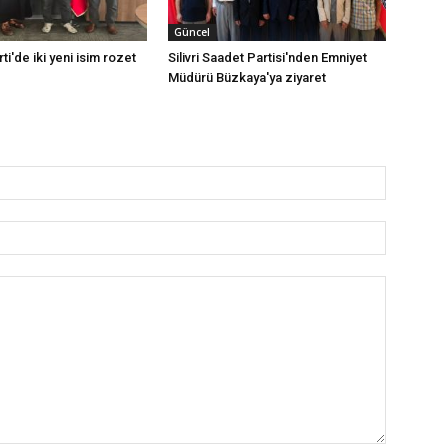
Güncel
rti'de iki yeni isim rozet
Silivri Saadet Partisi'nden Emniyet
Müdürü Büzkaya'ya ziyaret