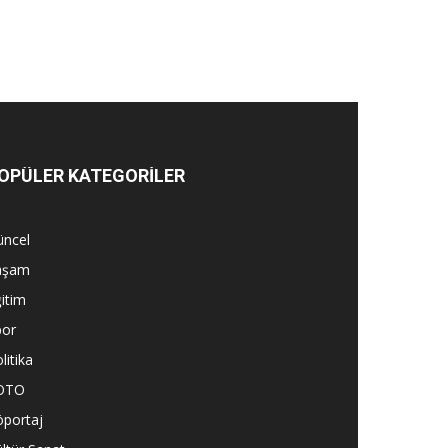
OPÜLER KATEGORİLER
üncel
aşam
itim
por
litika
OTO
öportaj