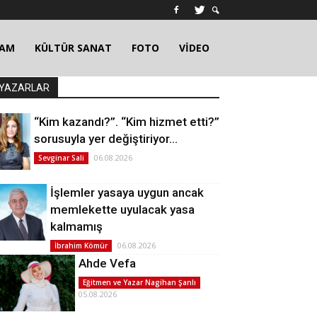
ŞAM
KÜLTÜR SANAT
FOTO
VİDEO
YAZARLAR
“Kim kazandı?”. “Kim hizmet etti?”
sorusuyla yer değiştiriyor…
06.08.2026
Sevginar Sali
İşlemler yasaya uygun ancak
memlekette uyulacak yasa
kalmamış
06.08.2026
İbrahim Kömür
Ahde Vefa
Eğitmen ve Yazar Nagihan Şanlı
05.08.2026