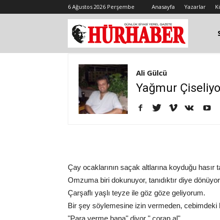
6 Ağustos 2026 Perşembe
Anasayfa
Yazarlar
K
Ali Gülcü
Yağmur Çiseliyor
Çay ocaklarının saçak altlarına koyduğu hasır t
Omzuma biri dokunuyor, tanıdıktır diye dönüyor
Çarşaflı yaşlı teyze ile göz göze geliyorum.
Bir şey söylemesine izin vermeden, cebimdeki 
"Para verme bana" diyor " çorap al"