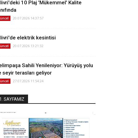
ilivri'deki 10 Plaj 'Mükemmel' Kalite
ınıfında
20.07.2026 14:37:57
üncel
livri'de elektrik kesintisi
20.07.2026 13:21:32
üncel
elimpaşa Sahili Yenileniyor: Yürüyüş yolu
 seyir terasları geliyor
27.07.2026 11:54:24
üncel
1. SAYFAMIZ