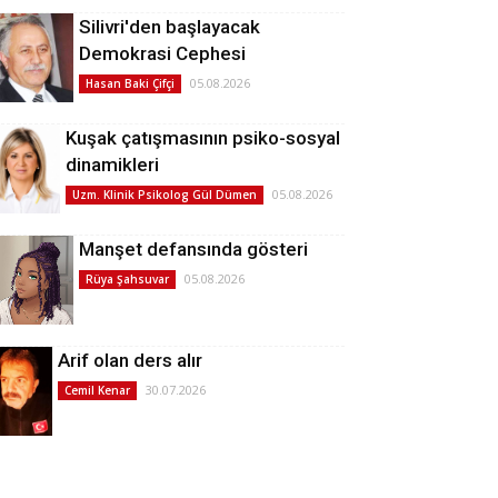
Silivri'den başlayacak
Demokrasi Cephesi
05.08.2026
Hasan Baki Çifçi
Kuşak çatışmasının psiko-sosyal
dinamikleri
05.08.2026
Uzm. Klinik Psikolog Gül Dümen
Manşet defansında gösteri
05.08.2026
Rüya Şahsuvar
Arif olan ders alır
30.07.2026
Cemil Kenar