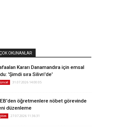
ÇOK OKUNANLAR
afaalan Kararı Danamandıra için emsal
du: 'Şimdi sıra Silivri'de'
31.07.2026 14:00:05
üncel
EB'den öğretmenlere nöbet görevinde
eni düzenleme
27.07.2026 11:36:31
ğitim