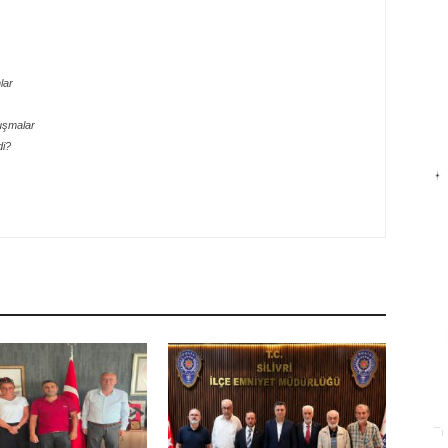
lar
uşmalar
di?