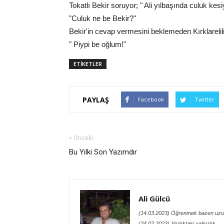
Tokatlı Bekir soruyor; " Ali yılbaşında culuk kesi
"Culuk ne be Bekir?"
Bekir'in cevap vermesini beklemeden Kırklarelil
" Piypi be oğlum!"
ETİKETLER
PAYLAŞ
Facebook
Twitter
« Önceki
Bu Yılki Son Yazımdır
Ali Gülcü
(14.03.2023) Öğrenmek bazen uzu
(24.02.2023) Yazlıktaki yalnızlık