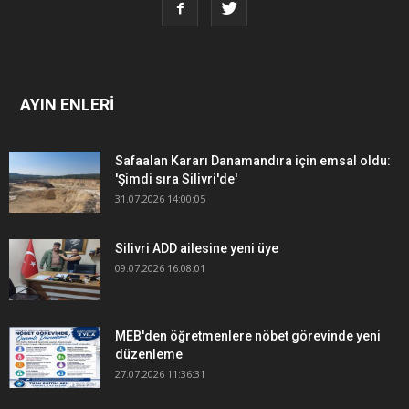
AYIN ENLERİ
Safaalan Kararı Danamandıra için emsal oldu:
'Şimdi sıra Silivri'de'
31.07.2026 14:00:05
Silivri ADD ailesine yeni üye
09.07.2026 16:08:01
MEB'den öğretmenlere nöbet görevinde yeni
düzenleme
27.07.2026 11:36:31