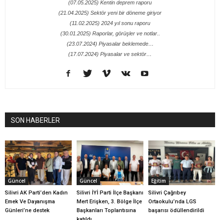
(07.05.2025) Kentin deprem raporu
(21.04.2025) Sektör yeni bir döneme giriyor
(11.02.2025) 2024 yıl sonu raporu
(30.01.2025) Raporlar, görüşler ve notlar..
(23.07.2024) Piyasalar beklemede…
(17.07.2024) Piyasalar ve sektör…
SON HABERLER
Güncel
Güncel
Eğitim
Silivri AK Parti’den Kadın
Silivri İYİ Parti İlçe Başkanı
Silivri Çağrıbey
Emek Ve Dayanışma
Mert Erişken, 3. Bölge İlçe
Ortaokulu’nda LGS
Günleri’ne destek
Başkanları Toplantısına
başarısı ödüllendirildi
katıldı