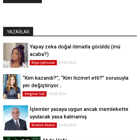
YAZARLAR
Yapay zeka doğal itimatla görüldü (mü
acaba?)
07.08.2026
Rüya Şahsuvar
“Kim kazandı?”, “Kim hizmet etti?” sorusuyla
yer değiştiriyor…
06.08.2026
Sevginar Sali
İşlemler yasaya uygun ancak memlekette
uyulacak yasa kalmamış
06.08.2026
İbrahim Kömür