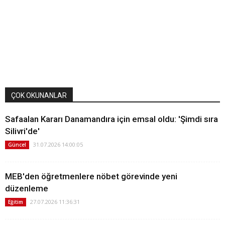
ÇOK OKUNANLAR
Safaalan Kararı Danamandıra için emsal oldu: 'Şimdi sıra
Silivri'de'
31.07.2026 14:00:05
Güncel
MEB'den öğretmenlere nöbet görevinde yeni
düzenleme
27.07.2026 11:36:31
Eğitim