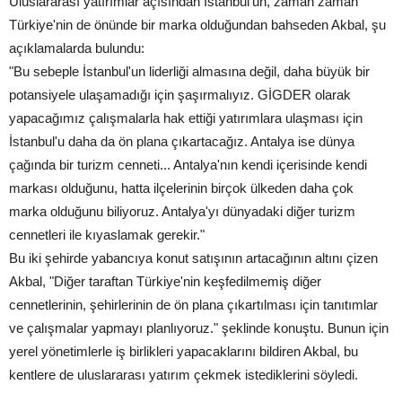
Uluslararası yatırımlar açısından İstanbul'un, zaman zaman
Türkiye'nin de önünde bir marka olduğundan bahseden Akbal, şu
açıklamalarda bulundu:
"Bu sebeple İstanbul'un liderliği almasına değil, daha büyük bir
potansiyele ulaşamadığı için şaşırmalıyız. GİGDER olarak
yapacağımız çalışmalarla hak ettiği yatırımlara ulaşması için
İstanbul'u daha da ön plana çıkartacağız. Antalya ise dünya
çağında bir turizm cenneti... Antalya'nın kendi içerisinde kendi
markası olduğunu, hatta ilçelerinin birçok ülkeden daha çok
marka olduğunu biliyoruz. Antalya'yı dünyadaki diğer turizm
cennetleri ile kıyaslamak gerekir."
Bu iki şehirde yabancıya konut satışının artacağının altını çizen
Akbal, "Diğer taraftan Türkiye'nin keşfedilmemiş diğer
cennetlerinin, şehirlerinin de ön plana çıkartılması için tanıtımlar
ve çalışmalar yapmayı planlıyoruz." şeklinde konuştu. Bunun için
yerel yönetimlerle iş birlikleri yapacaklarını bildiren Akbal, bu
kentlere de uluslararası yatırım çekmek istediklerini söyledi.