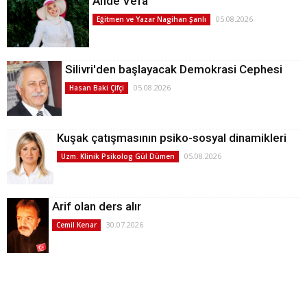
Ahde Vefa
05.08.2026
Eğitmen ve Yazar Nagihan Şanlı
Silivri'den başlayacak Demokrasi Cephesi
05.08.2026
Hasan Baki Çifçi
Kuşak çatışmasının psiko-sosyal dinamikleri
05.08.2026
Uzm. Klinik Psikolog Gül Dümen
Arif olan ders alır
30.07.2026
Cemil Kenar