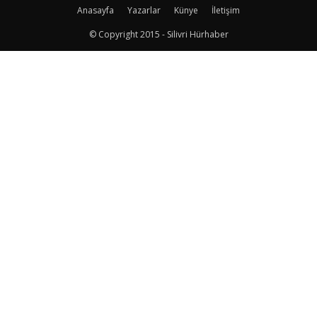
Anasayfa
Yazarlar
Künye
İletişim
© Copyright 2015 - Silivri Hürhaber