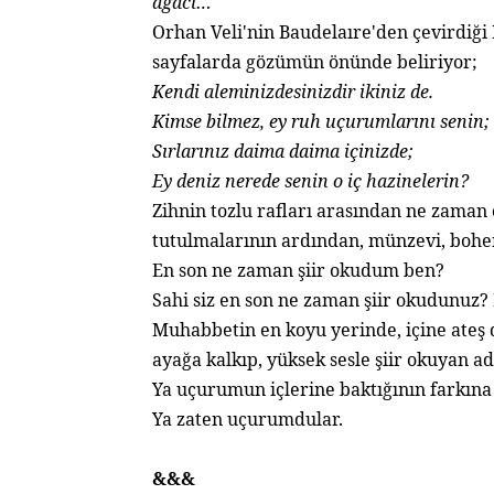
ağacı…"
Orhan Veli'nin Baudelaıre'den çevirdiği İ
sayfalarda gözümün önünde beliriyor;
Kendi aleminizdesinizdir ikiniz de.
Kimse bilmez, ey ruh uçurumlarını senin;
Sırlarınız daima daima içinizde;
Ey deniz nerede senin o iç hazinelerin?
Zihnin tozlu rafları arasından ne zaman 
tutulmalarının ardından, münzevi, boh
En son ne zaman şiir okudum ben?
Sahi siz en son ne zaman şiir okudunuz? 
Muhabbetin en koyu yerinde, içine ateş
ayağa kalkıp, yüksek sesle şiir okuyan 
Ya uçurumun içlerine baktığının farkına
Ya zaten uçurumdular.
&&&