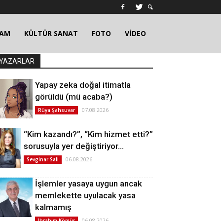
ŞAM
KÜLTÜR SANAT
FOTO
VİDEO
YAZARLAR
Yapay zeka doğal itimatla
görüldü (mü acaba?)
07.08.2026
Rüya Şahsuvar
“Kim kazandı?”, “Kim hizmet etti?”
sorusuyla yer değiştiriyor…
06.08.2026
Sevginar Sali
İşlemler yasaya uygun ancak
memlekette uyulacak yasa
kalmamış
06.08.2026
İbrahim Kömür