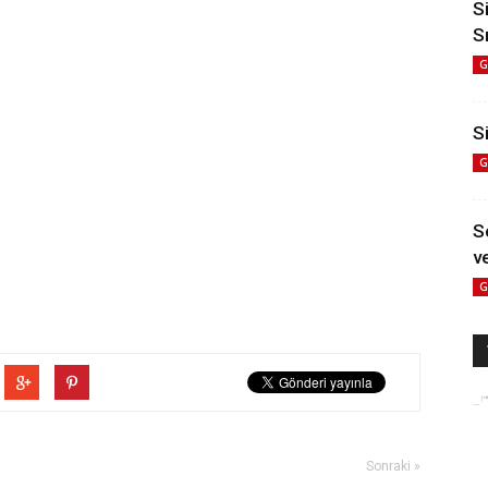
S
S
G
Si
G
S
ve
G
Sonraki »