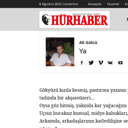
8 Ağustos 2026 Cumartesi
Anasayfa
Yazarlar
K
Ali Gülcü
Ya
Gökyüzü kızıla kesmiş, pastırma yazının 
tadında bir akşamüzeri…
Oysa güz bitmiş, yakında kar yağacağını s
Uçsuz bucaksız kumsal, midye kabukları,
Arkamda, arkadaşlarının katledilişine se