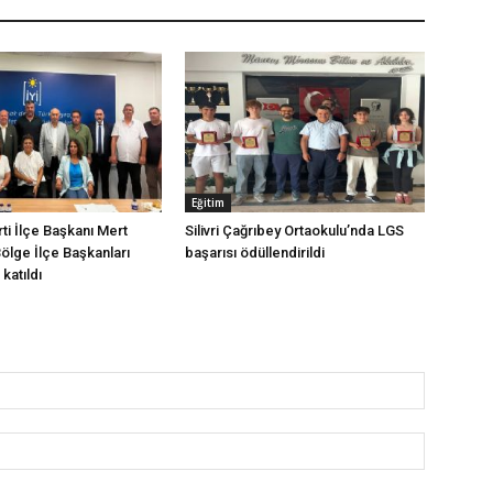
Eğitim
arti İlçe Başkanı Mert
Silivri Çağrıbey Ortaokulu’nda LGS
Bölge İlçe Başkanları
başarısı ödüllendirildi
katıldı