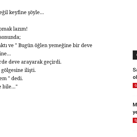
eğil keyfine şöyle…
apmak lazım!
 sonunda;
aktı ve " Bugün öğlen yemeğine bir deve
dine…
rde deve arayarak geçirdi.
S
gölgesine ilişti.
ol
em " dedi.
G
re bile…"
M
y
E