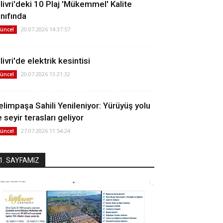
ilivri'deki 10 Plaj 'Mükemmel' Kalite
ınıfında
20.07.2026 14:37:57
üncel
livri'de elektrik kesintisi
20.07.2026 13:21:32
üncel
elimpaşa Sahili Yenileniyor: Yürüyüş yolu
 seyir terasları geliyor
27.07.2026 11:54:24
üncel
1. SAYFAMIZ