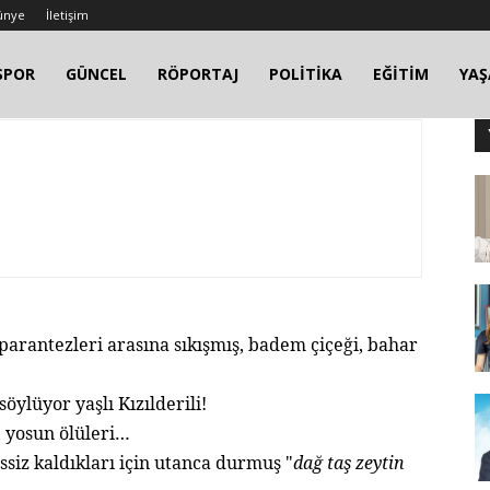
ünye
İletişim
SPOR
GÜNCEL
RÖPORTAJ
POLİTİKA
EĞİTİM
YA
parantezleri arasına sıkışmış, badem çiçeği, bahar
öylüyor yaşlı Kızılderili!
 yosun ölüleri…
ssiz kaldıkları için utanca durmuş "
dağ taş zeytin