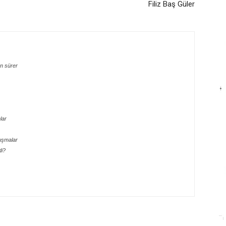
Filiz Baş Güler
n sürer
lar
uşmalar
di?