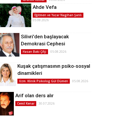
Ahde Vefa
Eğitmen ve Yazar Nagihan Şanlı
05.08.2026
Silivri'den başlayacak
Demokrasi Cephesi
05.08.2026
Hasan Baki Çifçi
Kuşak çatışmasının psiko-sosyal
dinamikleri
05.08.2026
Uzm. Klinik Psikolog Gül Dümen
Arif olan ders alır
30.07.2026
Cemil Kenar