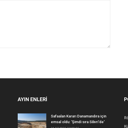
AYIN ENLERİ
P
Safaalan Kararı Danamandıra için
R
emsal oldu: 'Şimdi sıra Silivri'de'
Kü