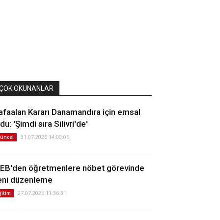
ÇOK OKUNANLAR
afaalan Kararı Danamandıra için emsal
du: 'Şimdi sıra Silivri'de'
31.07.2026 14:00:05
üncel
EB'den öğretmenlere nöbet görevinde
eni düzenleme
27.07.2026 11:36:31
ğitim