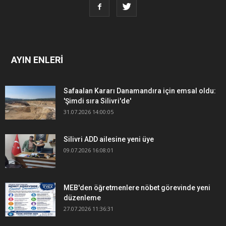
AYIN ENLERİ
Safaalan Kararı Danamandıra için emsal oldu:
'Şimdi sıra Silivri'de'
31.07.2026 14:00:05
Silivri ADD ailesine yeni üye
09.07.2026 16:08:01
MEB'den öğretmenlere nöbet görevinde yeni
düzenleme
27.07.2026 11:36:31