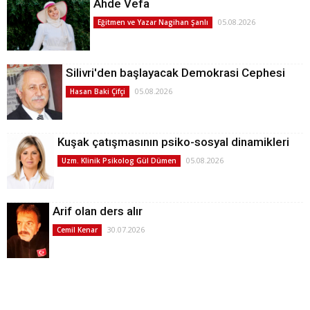
Ahde Vefa
05.08.2026
Eğitmen ve Yazar Nagihan Şanlı
Silivri'den başlayacak Demokrasi Cephesi
05.08.2026
Hasan Baki Çifçi
Kuşak çatışmasının psiko-sosyal dinamikleri
05.08.2026
Uzm. Klinik Psikolog Gül Dümen
Arif olan ders alır
30.07.2026
Cemil Kenar