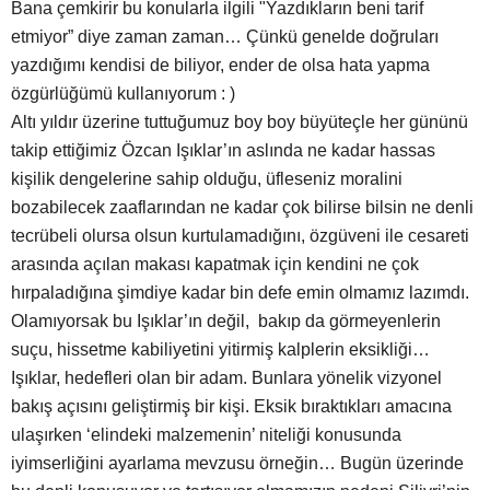
Bana çemkirir bu konularla ilgili "Yazdıkların beni tarif
etmiyor” diye zaman zaman… Çünkü genelde doğruları
yazdığımı kendisi de biliyor, ender de olsa hata yapma
özgürlüğümü kullanıyorum : )
Altı yıldır üzerine tuttuğumuz boy boy büyüteçle her gününü
takip ettiğimiz Özcan Işıklar’ın aslında ne kadar hassas
kişilik dengelerine sahip olduğu, üfleseniz moralini
bozabilecek zaaflarından ne kadar çok bilirse bilsin ne denli
tecrübeli olursa olsun kurtulamadığını, özgüveni ile cesareti
arasında açılan makası kapatmak için kendini ne çok
hırpaladığına şimdiye kadar bin defe emin olmamız lazımdı.
Olamıyorsak bu Işıklar’ın değil, bakıp da görmeyenlerin
suçu, hissetme kabiliyetini yitirmiş kalplerin eksikliği…
Işıklar, hedefleri olan bir adam. Bunlara yönelik vizyonel
bakış açısını geliştirmiş bir kişi. Eksik bıraktıkları amacına
ulaşırken ‘elindeki malzemenin’ niteliği konusunda
iyimserliğini ayarlama mevzusu örneğin… Bugün üzerinde