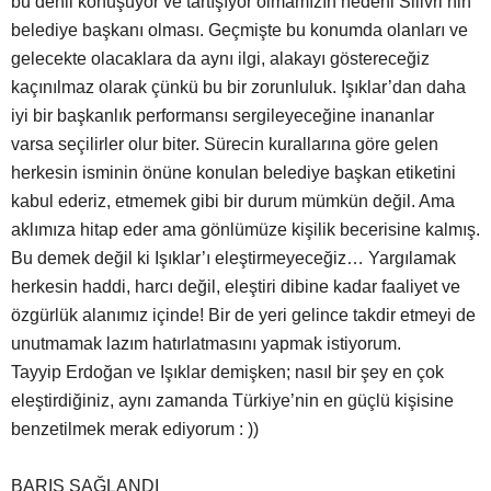
bu denli konuşuyor ve tartışıyor olmamızın nedeni Silivri’nin
belediye başkanı olması. Geçmişte bu konumda olanları ve
gelecekte olacaklara da aynı ilgi, alakayı göstereceğiz
kaçınılmaz olarak çünkü bu bir zorunluluk. Işıklar’dan daha
iyi bir başkanlık performansı sergileyeceğine inananlar
varsa seçilirler olur biter. Sürecin kurallarına göre gelen
herkesin isminin önüne konulan belediye başkan etiketini
kabul ederiz, etmemek gibi bir durum mümkün değil. Ama
aklımıza hitap eder ama gönlümüze kişilik becerisine kalmış.
Bu demek değil ki Işıklar’ı eleştirmeyeceğiz… Yargılamak
herkesin haddi, harcı değil, eleştiri dibine kadar faaliyet ve
özgürlük alanımız içinde! Bir de yeri gelince takdir etmeyi de
unutmamak lazım hatırlatmasını yapmak istiyorum.
Tayyip Erdoğan ve Işıklar demişken; nasıl bir şey en çok
eleştirdiğiniz, aynı zamanda Türkiye’nin en güçlü kişisine
benzetilmek merak ediyorum : ))
BARIŞ SAĞLANDI