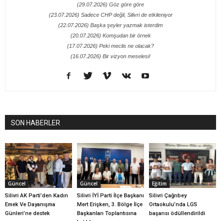
(29.07.2026) Göz göre göre
(23.07.2026) Sadece CHP değil, Silivri de etkileniyor
(22.07.2026) Başka şeyler yazmak isterdim
(20.07.2026) Komşudan bir örnek
(17.07.2026) Peki meclis ne olacak?
(16.07.2026) Bir vizyon meselesi!
SON HABERLER
Güncel
Güncel
Eğitim
Silivri AK Parti’den Kadın
Silivri İYİ Parti İlçe Başkanı
Silivri Çağrıbey
Emek Ve Dayanışma
Mert Erişken, 3. Bölge İlçe
Ortaokulu’nda LGS
Günleri’ne destek
Başkanları Toplantısına
başarısı ödüllendirildi