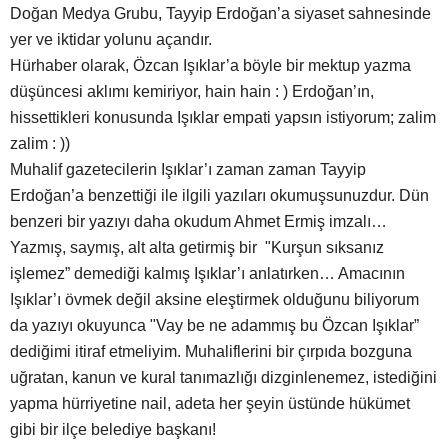
Doğan Medya Grubu, Tayyip Erdoğan’a siyaset sahnesinde
yer ve iktidar yolunu açandır.
Hürhaber olarak, Özcan Işıklar’a böyle bir mektup yazma
düşüncesi aklımı kemiriyor, hain hain : ) Erdoğan’ın,
hissettikleri konusunda Işıklar empati yapsın istiyorum; zalim
zalim : ))
Muhalif gazetecilerin Işıklar’ı zaman zaman Tayyip
Erdoğan’a benzettiği ile ilgili yazıları okumuşsunuzdur. Dün
benzeri bir yazıyı daha okudum Ahmet Ermiş imzalı…
Yazmış, saymış, alt alta getirmiş bir "Kurşun sıksanız
işlemez” demediği kalmış Işıklar’ı anlatırken… Amacının
Işıklar’ı övmek değil aksine eleştirmek olduğunu biliyorum
da yazıyı okuyunca "Vay be ne adammış bu Özcan Işıklar”
dediğimi itiraf etmeliyim. Muhaliflerini bir çırpıda bozguna
uğratan, kanun ve kural tanımazlığı dizginlenemez, istediğini
yapma hürriyetine nail, adeta her şeyin üstünde hükümet
gibi bir ilçe belediye başkanı!