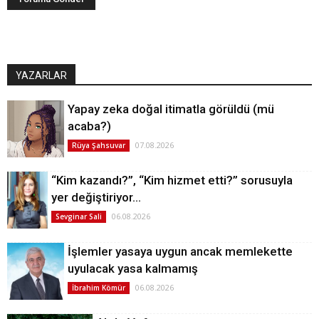
YAZARLAR
Yapay zeka doğal itimatla görüldü (mü
acaba?)
07.08.2026
Rüya Şahsuvar
“Kim kazandı?”, “Kim hizmet etti?” sorusuyla
yer değiştiriyor…
06.08.2026
Sevginar Sali
İşlemler yasaya uygun ancak memlekette
uyulacak yasa kalmamış
06.08.2026
İbrahim Kömür