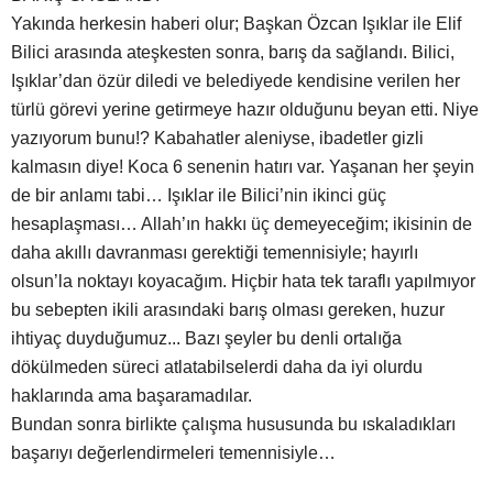
Yakında herkesin haberi olur; Başkan Özcan Işıklar ile Elif
Bilici arasında ateşkesten sonra, barış da sağlandı. Bilici,
Işıklar’dan özür diledi ve belediyede kendisine verilen her
türlü görevi yerine getirmeye hazır olduğunu beyan etti. Niye
yazıyorum bunu!? Kabahatler aleniyse, ibadetler gizli
kalmasın diye! Koca 6 senenin hatırı var. Yaşanan her şeyin
de bir anlamı tabi… Işıklar ile Bilici’nin ikinci güç
hesaplaşması… Allah’ın hakkı üç demeyeceğim; ikisinin de
daha akıllı davranması gerektiği temennisiyle; hayırlı
olsun’la noktayı koyacağım. Hiçbir hata tek taraflı yapılmıyor
bu sebepten ikili arasındaki barış olması gereken, huzur
ihtiyaç duyduğumuz... Bazı şeyler bu denli ortalığa
dökülmeden süreci atlatabilselerdi daha da iyi olurdu
haklarında ama başaramadılar.
Bundan sonra birlikte çalışma hususunda bu ıskaladıkları
başarıyı değerlendirmeleri temennisiyle…