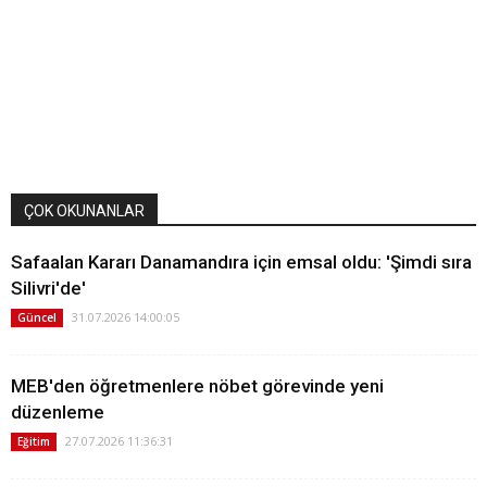
ÇOK OKUNANLAR
Safaalan Kararı Danamandıra için emsal oldu: 'Şimdi sıra
Silivri'de'
31.07.2026 14:00:05
Güncel
MEB'den öğretmenlere nöbet görevinde yeni
düzenleme
27.07.2026 11:36:31
Eğitim