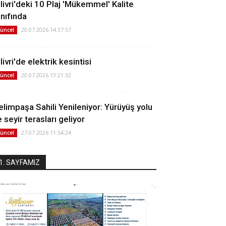
ilivri'deki 10 Plaj 'Mükemmel' Kalite
ınıfında
20.07.2026 14:37:57
üncel
livri'de elektrik kesintisi
20.07.2026 13:21:32
üncel
elimpaşa Sahili Yenileniyor: Yürüyüş yolu
 seyir terasları geliyor
27.07.2026 11:54:24
üncel
1. SAYFAMIZ