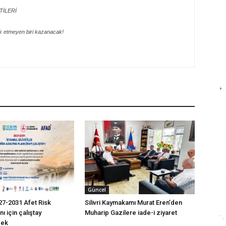
TİLERİ
k etmeyen biri kazanacak!
Güncel
2027-2031 Afet Risk
Silivri Kaymakamı Murat Eren’den
ı için çalıştay
Muharip Gazilere iade-i ziyaret
cek