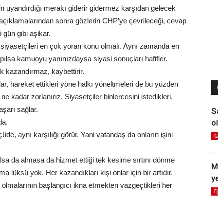
nin uyandırdığı merakı giderir gidermez karşıdan gelecek
 açıklamalarından sonra gözlerin CHP’ye çevrileceği, cevap
gün gibi aşikar.
iyasetçileri en çok yoran konu olmalı. Aynı zamanda en
pılsa kamuoyu yanınızdaysa siyasi sonuçları hafifler.
kazandırmaz, kaybettirir.
adar, hareket ettikleri yöne halkı yöneltmeleri de bu yüzden
ne kadar zorlanırız. Siyasetçiler binlercesini istedikleri,
aşarı sağlar.
S
ol
da.
lçüde, aynı karşılığı görür. Yani vatandaş da onların işini
G
lsa da almasa da hizmet ettiği tek kesime sırtını dönme
M
 lüksü yok. Her kazandıkları kişi onlar için bir artıdır.
y
ok olmalarının başlangıcı ikna etmekten vazgeçtikleri her
E