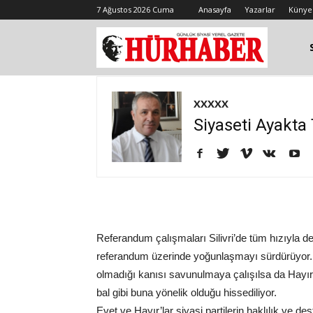
7 Ağustos 2026 Cuma
Anasayfa
Yazarlar
Künye
XXXXX
Siyaseti Ayakt
Referandum çalışmaları Silivri’de tüm hızıyla 
referandum üzerinde yoğunlaşmayı sürdürüyor. He
olmadığı kanısı savunulmaya çalışılsa da Hayır
bal gibi buna yönelik olduğu hissediliyor.
Evet ve Hayır’lar siyasi partilerin haklılık ve d