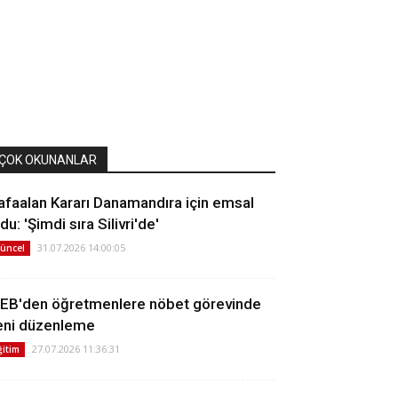
ÇOK OKUNANLAR
afaalan Kararı Danamandıra için emsal
du: 'Şimdi sıra Silivri'de'
31.07.2026 14:00:05
üncel
EB'den öğretmenlere nöbet görevinde
eni düzenleme
27.07.2026 11:36:31
ğitim