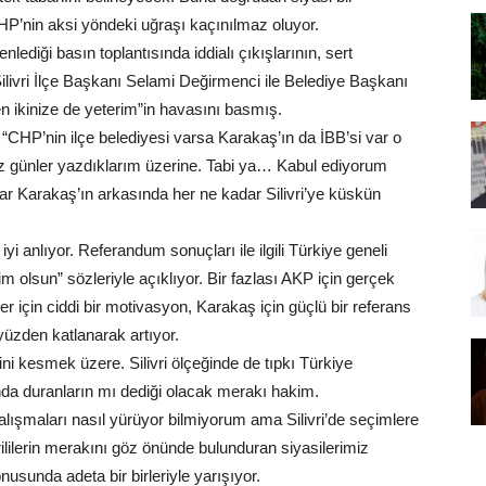
nin aksi yöndeki uğraşı kaçınılmaz oluyor.
ediği basın toplantısında iddialı çıkışlarının, sert
Silivri İlçe Başkanı Selami Değirmenci ile Belediye Başkanı
en ikinize de yeterim”in havasını basmış.
HP’nin ilçe belediyesi varsa Karakaş’ın da İBB’si var o
iz günler yazdıklarım üzerine. Tabi ya… Kabul ediyorum
ar Karakaş’ın arkasında her ne kadar Silivri’ye küskün
iyi anlıyor. Referandum sonuçları ile ilgili Türkiye geneli
bizim olsun” sözleriyle açıklıyor. Bir fazlası AKP için gerçek
ler için ciddi bir motivasyon, Karakaş için güçlü bir referans
yüzden katlanarak artıyor.
ni kesmek üzere. Silivri ölçeğinde de tıpkı Türkiye
nda duranların mı dediği olacak merakı hakim.
lışmaları nasıl yürüyor bilmiyorum ama Silivri’de seçimlere
rililerin merakını göz önünde bulunduran siyasilerimiz
usunda adeta bir birleriyle yarışıyor.