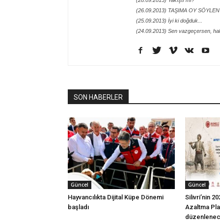
(28.09.2013) Yakıştı mı?
(26.09.2013) TAŞIMA OY SÖYLEN
(25.09.2013) İyi ki doğduk...
(24.09.2013) Sen vazgeçersen, ha
SON HABERLER
Güncel
Güncel
Hayvancılıkta Dijital Küpe Dönemi
Silivri’nin 
başladı
Azaltma Plan
düzenlene