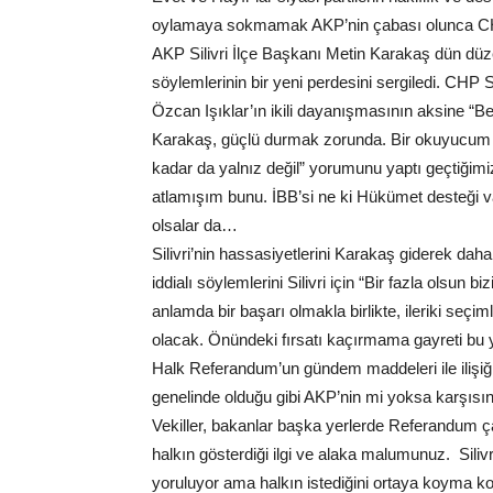
oylamaya sokmamak AKP’nin çabası olunca CHP’
AKP Silivri İlçe Başkanı Metin Karakaş dün düzenl
söylemlerinin bir yeni perdesini sergiledi. CHP 
Özcan Işıklar’ın ikili dayanışmasının aksine “B
Karakaş, güçlü durmak zorunda. Bir okuyucum “C
kadar da yalnız değil” yorumunu yaptı geçtiğim
atlamışım bunu. İBB’si ne ki Hükümet desteği v
olsalar da…
Silivri’nin hassasiyetlerini Karakaş giderek daha 
iddialı söylemlerini Silivri için “Bir fazla olsun 
anlamda bir başarı olmakla birlikte, ileriki seçim
olacak. Önündeki fırsatı kaçırmama gayreti bu 
Halk Referandum’un gündem maddeleri ile ilişiği
genelinde olduğu gibi AKP’nin mi yoksa karşısı
Vekiller, bakanlar başka yerlerde Referandum ça
halkın gösterdiği ilgi ve alaka malumunuz. Siliv
yoruluyor ama halkın istediğini ortaya koyma kon