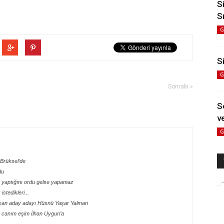
S
S
G
Si
G
Sonraki »
S
ve
G
e Brüksel’de
du
e yaptığını ordu gelse yapamaz
stedikleri...
şkan aday adayı Hüsnü Yaşar Yalman
 canım eşim İlhan Uygun’a