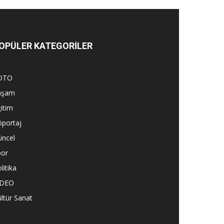
OPÜLER KATEGORİLER
OTO
aşam
itim
öportaj
üncel
por
litika
İDEO
ltür Sanat