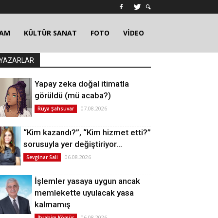
ŞAM
KÜLTÜR SANAT
FOTO
VİDEO
YAZARLAR
Yapay zeka doğal itimatla
görüldü (mü acaba?)
07.08.2026
Rüya Şahsuvar
“Kim kazandı?”, “Kim hizmet etti?”
sorusuyla yer değiştiriyor…
06.08.2026
Sevginar Sali
İşlemler yasaya uygun ancak
memlekette uyulacak yasa
kalmamış
06.08.2026
İbrahim Kömür