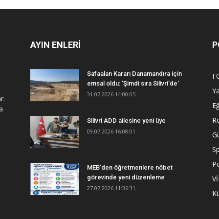
AYIN ENLERİ
P
Safaalan Kararı Danamandıra için
F
emsal oldu: 'Şimdi sıra Silivri'de'
Y
31.07.2026 14:00:05
r.
Eğ
a
R
Silivri ADD ailesine yeni üye
09.07.2026 16:08:01
G
S
Po
MEB'den öğretmenlere nöbet
görevinde yeni düzenleme
V
27.07.2026 11:36:31
Kü