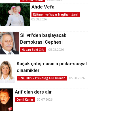
Ahde Vefa
Eğitmen ve Yazar Nagihan Şanlı
05.08.2026
Silivri'den başlayacak
Demokrasi Cephesi
05.08.2026
Hasan Baki Çifçi
Kuşak çatışmasının psiko-sosyal
dinamikleri
05.08.2026
Uzm. Klinik Psikolog Gül Dümen
Arif olan ders alır
30.07.2026
Cemil Kenar