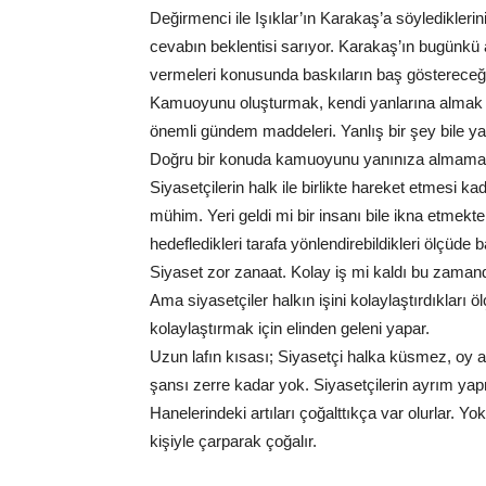
Değirmenci ile Işıklar’ın Karakaş’a söyledikleri
cevabın beklentisi sarıyor. Karakaş’ın bugünkü
vermeleri konusunda baskıların baş göstereceği 
Kamuoyunu oluşturmak, kendi yanlarına almak s
önemli gündem maddeleri. Yanlış bir şey bile ya
Doğru bir konuda kamuoyunu yanınıza almamak 
Siyasetçilerin halk ile birlikte hareket etmesi k
mühim. Yeri geldi mi bir insanı bile ikna etmekte 
hedefledikleri tarafa yönlendirebildikleri ölçüde b
Siyaset zor zanaat. Kolay iş mi kaldı bu zaman
Ama siyasetçiler halkın işini kolaylaştırdıkları ö
kolaylaştırmak için elinden geleni yapar.
Uzun lafın kısası; Siyasetçi halka küsmez, oy a
şansı zerre kadar yok. Siyasetçilerin ayrım yapma
Hanelerindeki artıları çoğalttıkça var olurlar. Y
kişiyle çarparak çoğalır.