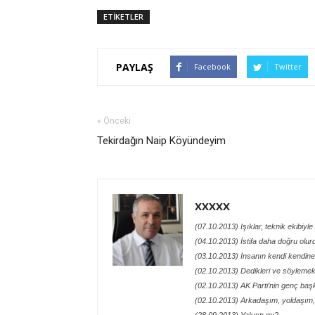
ETİKETLER
PAYLAŞ
Facebook
Twitter
« Önceki
Tekirdağın Naip Köyündeyim
XXXXX
(07.10.2013) Işıklar, teknik ekibiyl
(04.10.2013) İstifa daha doğru olur
(03.10.2013) İnsanın kendi kendin
(02.10.2013) Dedikleri ve söylemek i
(02.10.2013) AK Parti’nin genç ba
(02.10.2013) Arkadaşım, yoldaşım,