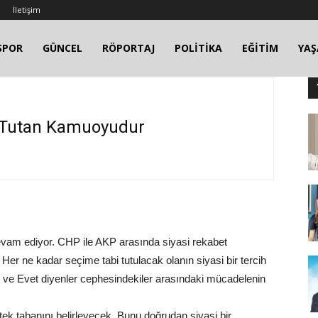
İletişim
SPOR
GÜNCEL
RÖPORTAJ
POLİTİKA
EĞİTİM
YA
a Tutan Kamuoyudur
devam ediyor. CHP ile AKP arasında siyasi rekabet
r ne kadar seçime tabi tutulacak olanın siyasi bir tercih
 ve Evet diyenler cephesindekiler arasındaki mücadelenin
estek tabanını belirleyecek. Bunu doğrudan siyasi bir