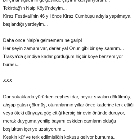
Tekirdağ’ın Naip Köyü’ndeyim...
Kiraz Festivali’nin 46 yıl önce Kiraz Cümbüşü adıyla yapılmaya
başlandığı yerdeyim...
Daha önce Naip’e gelmemem ne garip!
Her şeyin zamanı var, derler ya! Onun gibi bir şey sanırım...
Trakya’da şimdiye kadar gördüğüm hiçbir köye benzemiyor
burası...
&&&
Dar sokaklarda yürürken cephesi dar, beyaz sıvaları dökülmüş,
ahşap çatısı çökmüş, oturanlarının yıllar önce kaderine terk ettiği
veya öteki dünyaya göç ettiği kerpiç bir evin önünde duruyor,
merak duyguma yenilip başımı eskiden camların olduğu
boşluktan içeriye uzatıyorum...
Keskin küf ve terk edilmişliğin kokusu geliyor burnuma...