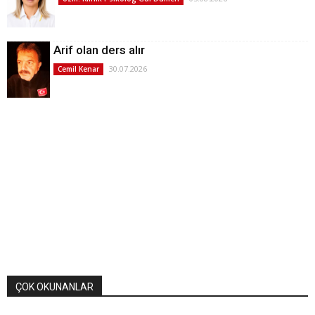
Arif olan ders alır
30.07.2026
Cemil Kenar
ÇOK OKUNANLAR