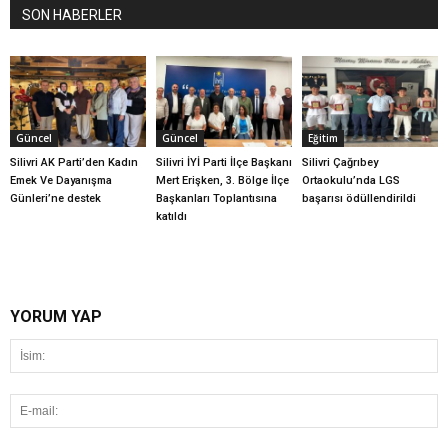
SON HABERLER
Güncel
Güncel
Eğitim
Silivri AK Parti’den Kadın
Silivri İYİ Parti İlçe Başkanı
Silivri Çağrıbey
Emek Ve Dayanışma
Mert Erişken, 3. Bölge İlçe
Ortaokulu’nda LGS
Günleri’ne destek
Başkanları Toplantısına
başarısı ödüllendirildi
katıldı
YORUM YAP