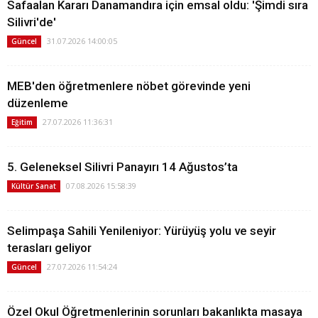
Safaalan Kararı Danamandıra için emsal oldu: 'Şimdi sıra
Silivri'de'
31.07.2026 14:00:05
Güncel
MEB'den öğretmenlere nöbet görevinde yeni
düzenleme
27.07.2026 11:36:31
Eğitim
5. Geleneksel Silivri Panayırı 14 Ağustos’ta
07.08.2026 15:58:39
Kültür Sanat
Selimpaşa Sahili Yenileniyor: Yürüyüş yolu ve seyir
terasları geliyor
27.07.2026 11:54:24
Güncel
Özel Okul Öğretmenlerinin sorunları bakanlıkta masaya