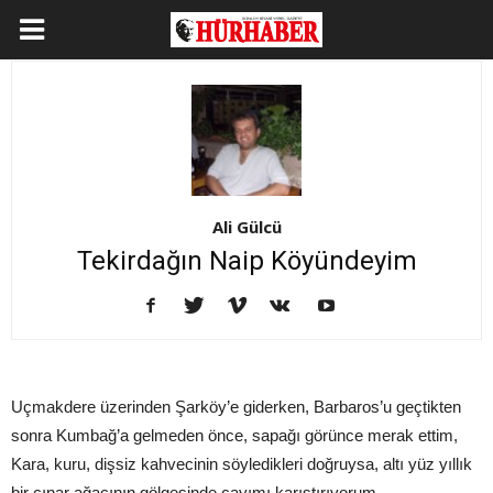
Ali Gülcü
Tekirdağın Naip Köyündeyim
Uçmakdere üzerinden Şarköy’e giderken, Barbaros’u geçtikten
sonra Kumbağ’a gelmeden önce, sapağı görünce merak ettim,
Kara, kuru, dişsiz kahvecinin söyledikleri doğruysa, altı yüz yıllık
bir çınar ağacının gölgesinde çayımı karıştırıyorum...