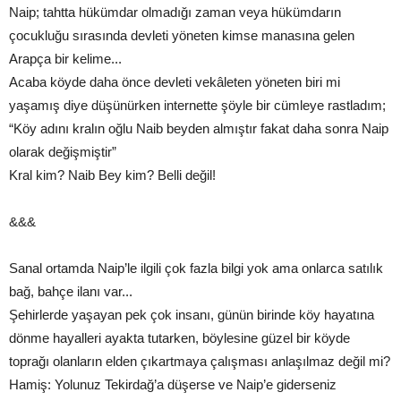
Naip; tahtta hükümdar olmadığı zaman veya hükümdarın
çocukluğu sırasında devleti yöneten kimse manasına gelen
Arapça bir kelime...
Acaba köyde daha önce devleti vekâleten yöneten biri mi
yaşamış diye düşünürken internette şöyle bir cümleye rastladım;
“Köy adını kralın oğlu Naib beyden almıştır fakat daha sonra Naip
olarak değişmiştir”
Kral kim? Naib Bey kim? Belli değil!
&&&
Sanal ortamda Naip’le ilgili çok fazla bilgi yok ama onlarca satılık
bağ, bahçe ilanı var...
Şehirlerde yaşayan pek çok insanı, günün birinde köy hayatına
dönme hayalleri ayakta tutarken, böylesine güzel bir köyde
toprağı olanların elden çıkartmaya çalışması anlaşılmaz değil mi?
Hamiş: Yolunuz Tekirdağ’a düşerse ve Naip’e giderseniz