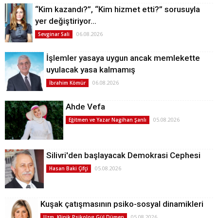
“Kim kazandı?”, “Kim hizmet etti?” sorusuyla
yer değiştiriyor…
06.08.2026
Sevginar Sali
İşlemler yasaya uygun ancak memlekette
uyulacak yasa kalmamış
06.08.2026
İbrahim Kömür
Ahde Vefa
05.08.2026
Eğitmen ve Yazar Nagihan Şanlı
Silivri'den başlayacak Demokrasi Cephesi
05.08.2026
Hasan Baki Çifçi
Kuşak çatışmasının psiko-sosyal dinamikleri
05.08.2026
Uzm. Klinik Psikolog Gül Dümen