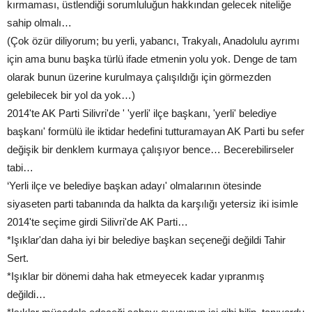
kırmaması, üstlendiği sorumluluğun hakkından gelecek niteliğe
sahip olmalı…
(Çok özür diliyorum; bu yerli, yabancı, Trakyalı, Anadolulu ayrımı
için ama bunu başka türlü ifade etmenin yolu yok. Denge de tam
olarak bunun üzerine kurulmaya çalışıldığı için görmezden
gelebilecek bir yol da yok…)
2014'te AK Parti Silivri'de ' 'yerli' ilçe başkanı, 'yerli' belediye
başkanı' formülü ile iktidar hedefini tutturamayan AK Parti bu sefer
değişik bir denklem kurmaya çalışıyor bence… Becerebilirseler
tabi…
‘Yerli ilçe ve belediye başkan adayı' olmalarının ötesinde
siyaseten parti tabanında da halkta da karşılığı yetersiz iki isimle
2014'te seçime girdi Silivri'de AK Parti…
*Işıklar'dan daha iyi bir belediye başkan seçeneği değildi Tahir
Sert.
*Işıklar bir dönemi daha hak etmeyecek kadar yıpranmış
değildi…