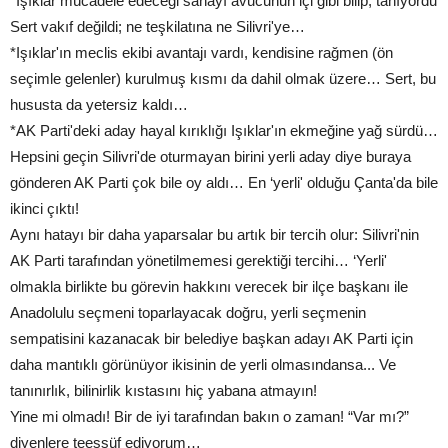
*Işıklar mücadele edeceği sahayı avucunun içi gibi bilip, tanıyordu
Sert vakıf değildi; ne teşkilatına ne Silivri'ye…
*Işıklar'ın meclis ekibi avantajı vardı, kendisine rağmen (ön
seçimle gelenler) kurulmuş kısmı da dahil olmak üzere… Sert, bu
hususta da yetersiz kaldı…
*AK Parti'deki aday hayal kırıklığı Işıklar'ın ekmeğine yağ sürdü…
Hepsini geçin Silivri'de oturmayan birini yerli aday diye buraya
gönderen AK Parti çok bile oy aldı… En ‘yerli' olduğu Çanta'da bile
ikinci çıktı!
Aynı hatayı bir daha yaparsalar bu artık bir tercih olur: Silivri'nin
AK Parti tarafından yönetilmemesi gerektiği tercihi… ‘Yerli'
olmakla birlikte bu görevin hakkını verecek bir ilçe başkanı ile
Anadolulu seçmeni toparlayacak doğru, yerli seçmenin
sempatisini kazanacak bir belediye başkan adayı AK Parti için
daha mantıklı görünüyor ikisinin de yerli olmasındansa... Ve
tanınırlık, bilinirlik kıstasını hiç yabana atmayın!
Yine mi olmadı! Bir de iyi tarafından bakın o zaman! “Var mı?”
diyenlere teessüf ediyorum…