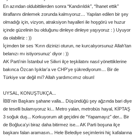
En azından oldubittilerden sonra “Kandırıldık”, “İhanet ettik”
itiraflarını dinlemek zorunda kalmıyoruz… Yapılan edilen bir şey
olmadığı için, vizyon, atraksiyon hayalleri ile hoşgörü ve huzur
içinde güzelinin bu olduğunu dinleye dinleye yaşıyoruz : ) Uyuyor
da olabiliriz : ))
İçimden bir ses ‘Kırın dizinizi oturun, ne kurcalıyorsunuz Allah'tan
belanızı mı istiyorsunuz' diyor : ))
AK Parti'nin İstanbul ve Silivri ilçe teşkilatını nasıl yönettiklerine
bakınca Özcan Işıklar'a ve CHP'ye şükrediyorum… Bir de
Türkiye var değil mi? Allah yardımcımız olsun!
UYSAL, KONUŞTUKÇA...
İBB'nin Başkanı şahane valla... Düşündüğü şey ağzında bari diye
de teselli bulamıyoruz ki... Metro yalan, metrobüs hayal, KİPTAŞ
3 soğuk duş... Korkuyorum alt geçidini de “Yapamayız” der... Bir
de Boğluca'yi biraz daha bitirmez ise... AK Parti boşuna ilçe
başkanı falan aramasın... Hele Belediye seçimlerini hiç kafalarına