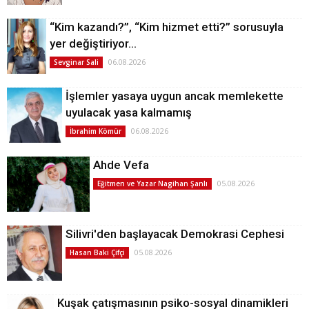
“Kim kazandı?”, “Kim hizmet etti?” sorusuyla
yer değiştiriyor…
06.08.2026
Sevginar Sali
İşlemler yasaya uygun ancak memlekette
uyulacak yasa kalmamış
06.08.2026
İbrahim Kömür
Ahde Vefa
05.08.2026
Eğitmen ve Yazar Nagihan Şanlı
Silivri'den başlayacak Demokrasi Cephesi
05.08.2026
Hasan Baki Çifçi
Kuşak çatışmasının psiko-sosyal dinamikleri