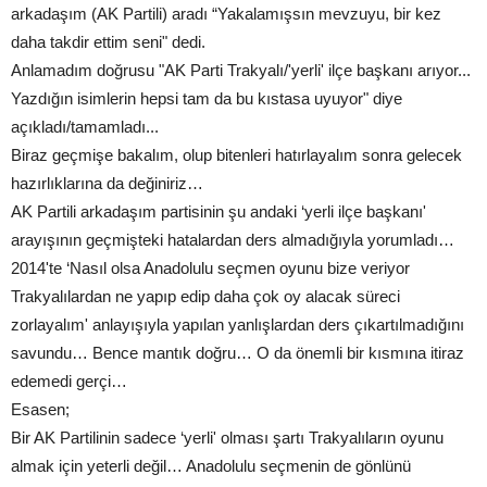
arkadaşım (AK Partili) aradı “Yakalamışsın mevzuyu, bir kez
daha takdir ettim seni" dedi.
Anlamadım doğrusu "AK Parti Trakyalı/'yerli' ilçe başkanı arıyor...
Yazdığın isimlerin hepsi tam da bu kıstasa uyuyor" diye
açıkladı/tamamladı...
Biraz geçmişe bakalım, olup bitenleri hatırlayalım sonra gelecek
hazırlıklarına da değiniriz…
AK Partili arkadaşım partisinin şu andaki ‘yerli ilçe başkanı'
arayışının geçmişteki hatalardan ders almadığıyla yorumladı…
2014'te ‘Nasıl olsa Anadolulu seçmen oyunu bize veriyor
Trakyalılardan ne yapıp edip daha çok oy alacak süreci
zorlayalım' anlayışıyla yapılan yanlışlardan ders çıkartılmadığını
savundu… Bence mantık doğru… O da önemli bir kısmına itiraz
edemedi gerçi…
Esasen;
Bir AK Partilinin sadece ‘yerli' olması şartı Trakyalıların oyunu
almak için yeterli değil… Anadolulu seçmenin de gönlünü