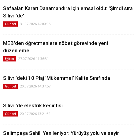
Safaalan Kararı Danamandıra için emsal oldu: 'Şimdi sıra
Silivri'de'
31.07.2026 14:00:05
Güncel
MEB'den öğretmenlere nöbet görevinde yeni
düzenleme
27.07.2026 11:36:31
Eğitim
Silivri'deki 10 Plaj 'Mükemmel' Kalite Sınıfında
20.07.2026 14:37:57
Güncel
Silivri'de elektrik kesintisi
20.07.2026 13:21:32
Güncel
Selimpaşa Sahili Yenileniyor: Yürüyüş yolu ve seyir