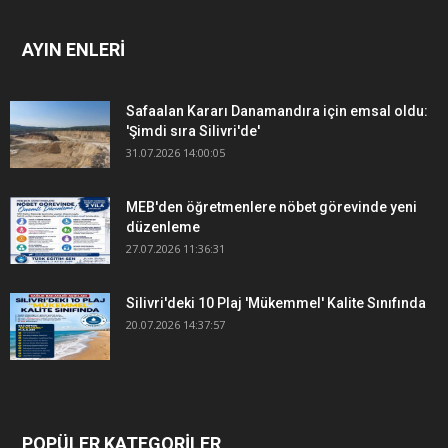
AYIN ENLERİ
Safaalan Kararı Danamandıra için emsal oldu:
'Şimdi sıra Silivri'de'
31.07.2026 14:00:05
MEB'den öğretmenlere nöbet görevinde yeni
düzenleme
27.07.2026 11:36:31
Silivri'deki 10 Plaj 'Mükemmel' Kalite Sınıfında
20.07.2026 14:37:57
POPÜLER KATEGORİLER