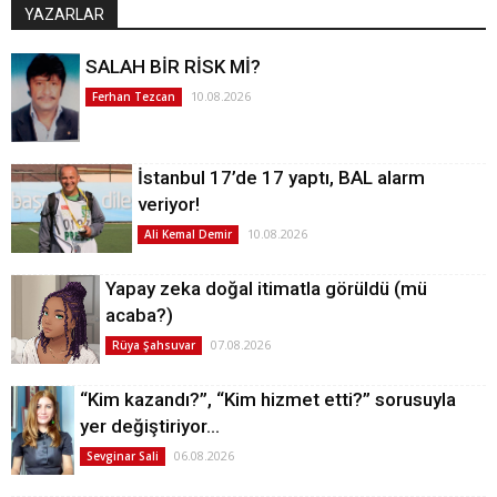
YAZARLAR
SALAH BİR RİSK Mİ?
10.08.2026
Ferhan Tezcan
İstanbul 17’de 17 yaptı, BAL alarm
veriyor!
10.08.2026
Ali Kemal Demir
Yapay zeka doğal itimatla görüldü (mü
acaba?)
07.08.2026
Rüya Şahsuvar
“Kim kazandı?”, “Kim hizmet etti?” sorusuyla
yer değiştiriyor…
06.08.2026
Sevginar Sali