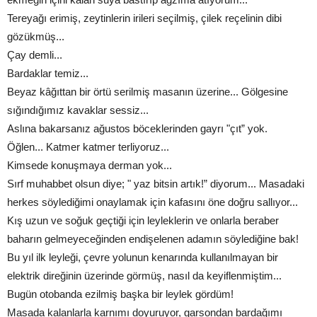
Tereyağı erimiş, zeytinlerin irileri seçilmiş, çilek reçelinin dibi
gözükmüş...
Çay demli...
Bardaklar temiz...
Beyaz kâğıttan bir örtü serilmiş masanın üzerine... Gölgesine
sığındığımız kavaklar sessiz...
Aslına bakarsanız ağustos böceklerinden gayrı "çıt” yok.
Öğlen... Katmer katmer terliyoruz...
Kimsede konuşmaya derman yok...
Sırf muhabbet olsun diye; " yaz bitsin artık!” diyorum... Masadaki
herkes söylediğimi onaylamak için kafasını öne doğru sallıyor...
Kış uzun ve soğuk geçtiği için leyleklerin ve onlarla beraber
baharın gelmeyeceğinden endişelenen adamın söylediğine bak!
Bu yıl ilk leyleği, çevre yolunun kenarında kullanılmayan bir
elektrik direğinin üzerinde görmüş, nasıl da keyiflenmiştim...
Bugün otobanda ezilmiş başka bir leylek gördüm!
Masada kalanlarla karnımı doyuruyor, garsondan bardağımı