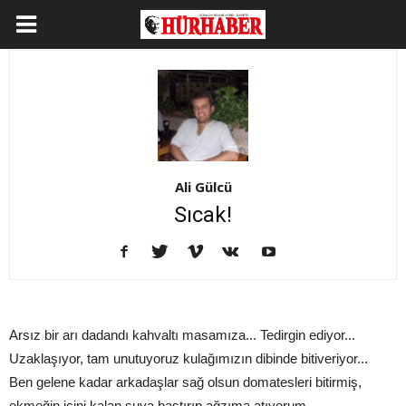
Ali Gülcü
Sıcak!
Arsız bir arı dadandı kahvaltı masamıza... Tedirgin ediyor...
Uzaklaşıyor, tam unutuyoruz kulağımızın dibinde bitiveriyor...
Ben gelene kadar arkadaşlar sağ olsun domatesleri bitirmiş,
ekmeğin içini kalan suya bastırıp ağzıma atıyorum...