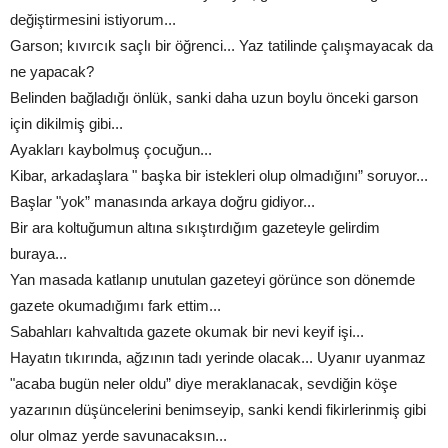
değiştirmesini istiyorum...
Garson; kıvırcık saçlı bir öğrenci... Yaz tatilinde çalışmayacak da
ne yapacak?
Belinden bağladığı önlük, sanki daha uzun boylu önceki garson
için dikilmiş gibi...
Ayakları kaybolmuş çocuğun...
Kibar, arkadaşlara " başka bir istekleri olup olmadığını” soruyor...
Başlar "yok” manasında arkaya doğru gidiyor...
Bir ara koltuğumun altına sıkıştırdığım gazeteyle gelirdim
buraya...
Yan masada katlanıp unutulan gazeteyi görünce son dönemde
gazete okumadığımı fark ettim...
Sabahları kahvaltıda gazete okumak bir nevi keyif işi...
Hayatın tıkırında, ağzının tadı yerinde olacak... Uyanır uyanmaz
"acaba bugün neler oldu” diye meraklanacak, sevdiğin köşe
yazarının düşüncelerini benimseyip, sanki kendi fikirlerinmiş gibi
olur olmaz yerde savunacaksın...