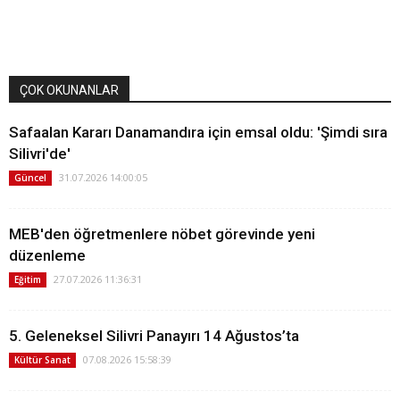
ÇOK OKUNANLAR
Safaalan Kararı Danamandıra için emsal oldu: 'Şimdi sıra
Silivri'de'
31.07.2026 14:00:05
Güncel
MEB'den öğretmenlere nöbet görevinde yeni
düzenleme
27.07.2026 11:36:31
Eğitim
5. Geleneksel Silivri Panayırı 14 Ağustos’ta
07.08.2026 15:58:39
Kültür Sanat