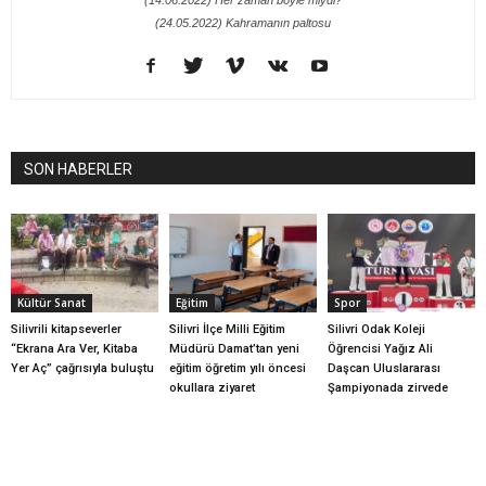
(24.05.2022) Kahramanın paltosu
SON HABERLER
Kültür Sanat
Eğitim
Spor
Silivrili kitapseverler
Silivri İlçe Milli Eğitim
Silivri Odak Koleji
“Ekrana Ara Ver, Kitaba
Müdürü Damat’tan yeni
Öğrencisi Yağız Ali
Yer Aç” çağrısıyla buluştu
eğitim öğretim yılı öncesi
Daşcan Uluslararası
okullara ziyaret
Şampiyonada zirvede