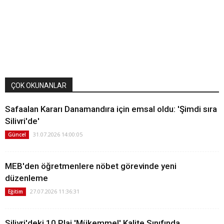
ÇOK OKUNANLAR
Safaalan Kararı Danamandıra için emsal oldu: 'Şimdi sıra
Silivri'de'
31.07.2026 14:00:05
Güncel
MEB'den öğretmenlere nöbet görevinde yeni
düzenleme
27.07.2026 11:36:31
Eğitim
Silivri'deki 10 Plaj 'Mükemmel' Kalite Sınıfında