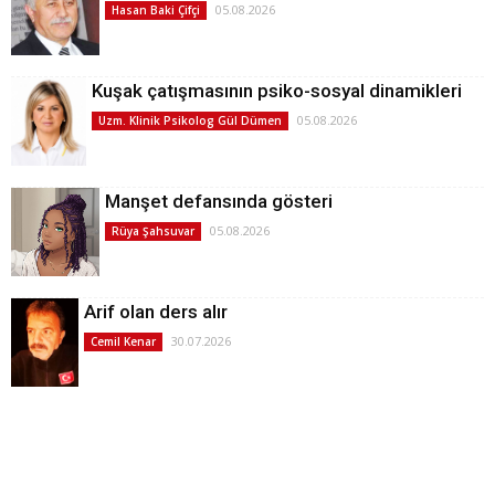
05.08.2026
Hasan Baki Çifçi
Kuşak çatışmasının psiko-sosyal dinamikleri
05.08.2026
Uzm. Klinik Psikolog Gül Dümen
Manşet defansında gösteri
05.08.2026
Rüya Şahsuvar
Arif olan ders alır
30.07.2026
Cemil Kenar