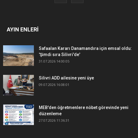
AYIN ENLERİ
Safaalan Kararı Danamandıra için emsal oldu:
'Şimdi sıra Silivri'de'
31.07.2026 14:00:05
Silivri ADD ailesine yeni üye
09.07.2026 16:08:01
MEB'den öğretmenlere nöbet görevinde yeni
düzenleme
27.07.2026 11:36:31