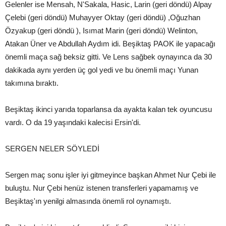
Gelenler ise Mensah, N'Sakala, Hasic, Larin (geri döndü) Alpay
Çelebi (geri döndü) Muhayyer Oktay (geri döndü) ,Oğuzhan
Özyakup (geri döndü ), Isımat Marin (geri döndü) Welinton,
Atakan Üner ve Abdullah Aydım idi. Beşiktaş PAOK ile yapacağı
önemli maça sağ beksiz gitti. Ve Lens sağbek oynayınca da 30
dakikada aynı yerden üç gol yedi ve bu önemli maçı Yunan
takımına bıraktı.
Beşiktaş ikinci yarıda toparlansa da ayakta kalan tek oyuncusu
vardı. O da 19 yaşındaki kalecisi Ersin'di.
SERGEN NELER SÖYLEDİ
Sergen maç sonu işler iyi gitmeyince başkan Ahmet Nur Çebi ile
buluştu. Nur Çebi henüz istenen transferleri yapamamış ve
Beşiktaş'ın yenilgi almasında önemli rol oynamıştı.