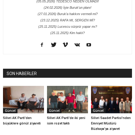
(05.05.2026) TEDESCO NEDEN OLMADI!
(24.02.2026) İşte Buruk’un planı!
(27.01.2026) Buruk’a hakkını vermeli mi?
(23.12.2025) RAFA MI, SERGEN Mİ?
(25.11.2025) Lucescu sürpriz yapar mı?
(25.11.2025) Kim haklı?
SON HABERLER
Güncel
Güncel
Güncel
Silivri AK Parti'den
Silivri AK Parti'de iki yeni
Silivri Saadet Partisi'nden
büyüklere gönül ziyareti
isim rozet taktı
Emniyet Müdürü
Büzkaya'ya ziyaret