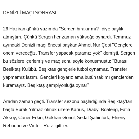
DENİZLİ MAÇI SONRASI
26 Haziran günkü yazımda ''Sergen bırakır mı?'' diye başlık
atmıştım. Çünkü Sergen her zaman yükseğe oynardı. Temmuz
ayındaki Denizli maçı öncesi başkan Ahmet Nur Çebi ''Gençlere
önem vereceğiz. Transfer yapacak paramız yok'' demişti. Sergen
bu sözlere içerlemiş ve maç sonu şöyle konuşmuştu; ''Burası
Beşiktaş Kulübü, Beşiktaş gençlerle futbol oynamaz. Transfer
yapmamız lazım. Gençleri koyarız ama bütün takımı gençlerden
kuramayız. Beşiktaş şampiyonluğa oynar''
Aradan zaman geçti. Transfer sezonu başladığında Beşiktaş'tan
başta Burak Yılmaz olmak üzere Karıus, Dıaby, Boateng, Fatih
Aksoy, Caner Erkin, Gökhan Gönül, Sedat Şahintürk, Elneny,
Rebocho ve Vıctor Ruız gittiler.