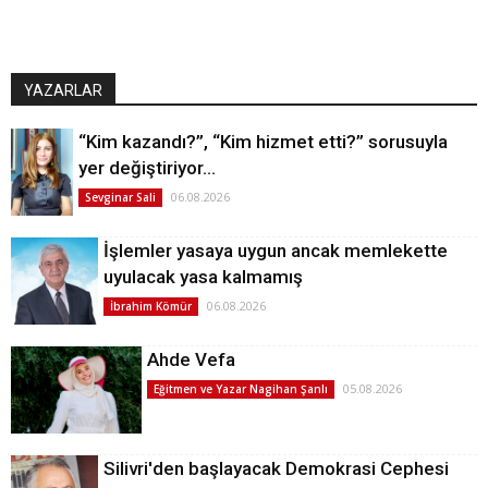
YAZARLAR
“Kim kazandı?”, “Kim hizmet etti?” sorusuyla
yer değiştiriyor…
06.08.2026
Sevginar Sali
İşlemler yasaya uygun ancak memlekette
uyulacak yasa kalmamış
06.08.2026
İbrahim Kömür
Ahde Vefa
05.08.2026
Eğitmen ve Yazar Nagihan Şanlı
Silivri'den başlayacak Demokrasi Cephesi