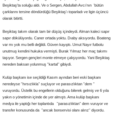
Beşiktaş'ta soluğu aldı. Ve o Sergen, Abdullah Avcı'nın 'bütün
çarklarını tersine döndürdüğü Beşiktaş'ı toparladı ve ligin üçüncü
olarak bitirtti.
Beşiktaş takım olarak tam bir düşüş içindeydi. Alman kaleci sapır
sapır dökülüyordu. Caner ortada yoktu. Dıaby aksıyordu. Boateng
var mı yok mu belli değildi. Güven kayıptı. Umut Nayır futbolu
unutmuş kendini hukuka vermişti. Burak Yılmaz her maç takımı
taşıyor. Sergen gençleri monte etmeye çalışıyordu. Yani Beşiktaş
nereden baksan yolunmuş ''kartal'' gibiydi.
Kulüp başkanı ise seçildiği Kasım ayından beri eski başkanı
neredeyse ''hırsızlıkla'' suçluyor ve parasızlıktan ''dem ''
vuruyordu. Üstelik bu engellerin olduğunu bilerek gelmiş ve 6 yıla
yakın o yönetimin içinde de yer almıştı. Ama kulüp başkanı
medya ile yaptığı her toplantıda ''parasızlıktan'' dem vuruyor ve
transfer konusunda da ''ancak bonservisi olanı alırız'' diyordu.