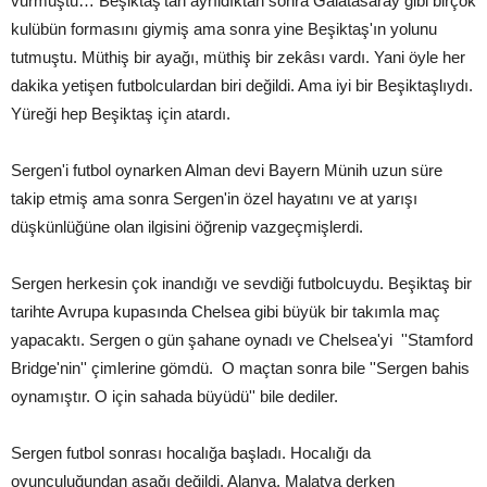
vurmuştu… Beşiktaş'tan ayrıldıktan sonra Galatasaray gibi birçok
kulübün formasını giymiş ama sonra yine Beşiktaş'ın yolunu
tutmuştu. Müthiş bir ayağı, müthiş bir zekâsı vardı. Yani öyle her
dakika yetişen futbolculardan biri değildi. Ama iyi bir Beşiktaşlıydı.
Yüreği hep Beşiktaş için atardı.
Sergen'i futbol oynarken Alman devi Bayern Münih uzun süre
takip etmiş ama sonra Sergen'in özel hayatını ve at yarışı
düşkünlüğüne olan ilgisini öğrenip vazgeçmişlerdi.
Sergen herkesin çok inandığı ve sevdiği futbolcuydu. Beşiktaş bir
tarihte Avrupa kupasında Chelsea gibi büyük bir takımla maç
yapacaktı. Sergen o gün şahane oynadı ve Chelsea'yi ''Stamford
Bridge'nin'' çimlerine gömdü. O maçtan sonra bile ''Sergen bahis
oynamıştır. O için sahada büyüdü'' bile dediler.
Sergen futbol sonrası hocalığa başladı. Hocalığı da
oyunculuğundan aşağı değildi. Alanya, Malatya derken