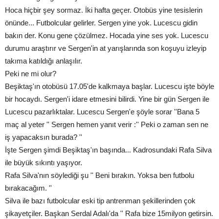
Hoca hiçbir şey sormaz. İki hafta geçer. Otobüs yine tesislerin
önünde... Futbolcular gelirler. Sergen yine yok. Lucescu gidin
bakın der. Konu gene çözülmez. Hocada yine ses yok. Lucescu
durumu araştırır ve Sergen'in at yarışlarında son koşuyu izleyip
takıma katıldığı anlaşılır.
Peki ne mi olur?
Beşiktaş'ın otobüsü 17.05'de kalkmaya başlar. Lucescu işte böyle
bir hocaydı. Sergen'i idare etmesini bilirdi. Yine bir gün Sergen ile
Lucescu pazarlıktalar. Lucescu Sergen'e şöyle sorar ''Bana 5
maç al yeter '' Sergen hemen yanıt verir :'' Peki o zaman sen ne
iş yapacaksın burada? ''
İşte Sergen şimdi Beşiktaş'ın başında... Kadrosundaki Rafa Silva
ile büyük sıkıntı yaşıyor.
Rafa Silva'nın söylediği şu '' Beni bırakın. Yoksa ben futbolu
bırakacağım. ''
Silva ile bazı futbolcular eski tip antrenman şekillerinden çok
şikayetçiler. Başkan Serdal Adalı'da '' Rafa bize 15milyon getirsin.