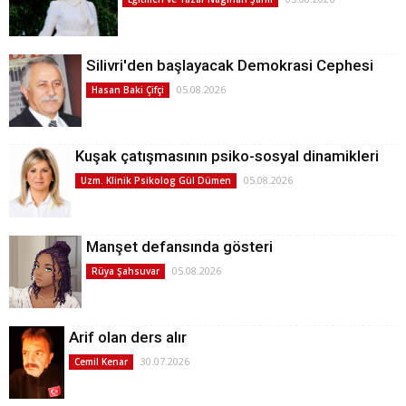
Silivri'den başlayacak Demokrasi Cephesi
05.08.2026
Hasan Baki Çifçi
Kuşak çatışmasının psiko-sosyal dinamikleri
05.08.2026
Uzm. Klinik Psikolog Gül Dümen
Manşet defansında gösteri
05.08.2026
Rüya Şahsuvar
Arif olan ders alır
30.07.2026
Cemil Kenar