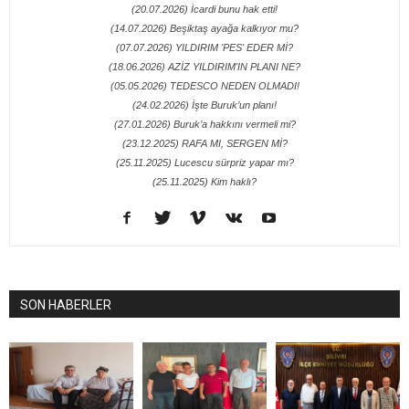
(20.07.2026) İcardi bunu hak etti!
(14.07.2026) Beşiktaş ayağa kalkıyor mu?
(07.07.2026) YILDIRIM 'PES' EDER Mİ?
(18.06.2026) AZİZ YILDIRIM'IN PLANI NE?
(05.05.2026) TEDESCO NEDEN OLMADI!
(24.02.2026) İşte Buruk’un planı!
(27.01.2026) Buruk’a hakkını vermeli mi?
(23.12.2025) RAFA MI, SERGEN Mİ?
(25.11.2025) Lucescu sürpriz yapar mı?
(25.11.2025) Kim haklı?
SON HABERLER