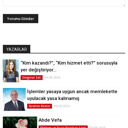
YAZARLAR
“Kim kazandı?”, “Kim hizmet etti?” sorusuyla
yer değiştiriyor…
06.08.2026
Sevginar Sali
İşlemler yasaya uygun ancak memlekette
uyulacak yasa kalmamış
06.08.2026
İbrahim Kömür
Ahde Vefa
05.08.2026
Eğitmen ve Yazar Nagihan Şanlı