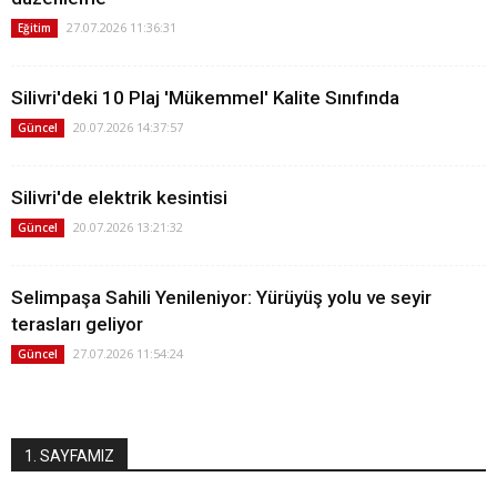
27.07.2026 11:36:31
Eğitim
Silivri'deki 10 Plaj 'Mükemmel' Kalite Sınıfında
20.07.2026 14:37:57
Güncel
Silivri'de elektrik kesintisi
20.07.2026 13:21:32
Güncel
Selimpaşa Sahili Yenileniyor: Yürüyüş yolu ve seyir
terasları geliyor
27.07.2026 11:54:24
Güncel
1. SAYFAMIZ