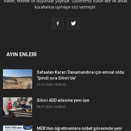
haber, etkinlik ve duyurular yayınlar. Gazetemiz Basın ilke ve ahlak
kurallarına uymaya söz vermiştir.
AYIN ENLERİ
Safaalan Kararı Danamandıra için emsal oldu:
'Şimdi sıra Silivri'de'
31.07.2026 14:00:05
Silivri ADD ailesine yeni üye
09.07.2026 16:08:01
MEB'den öğretmenlere nöbet görevinde yeni