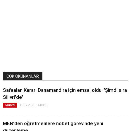
ÇOK OKUNANLAR
Safaalan Kararı Danamandıra için emsal oldu: 'Şimdi sıra
Silivri'de'
31.07.2026 14:00:05
Güncel
MEB'den öğretmenlere nöbet görevinde yeni
düzenleme