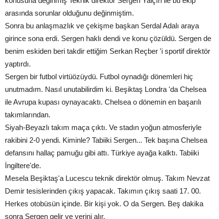
konusuna değinmiş Teknik direktör Sergen Yalçın ile bu ekip
arasında sorunlar olduğunu değinmiştim.
Sonra bu anlaşmazlık ve çekişme başkan Serdal Adalı araya
girince sona erdi. Sergen haklı dendi ve konu çözüldü. Sergen de
benim eskiden beri takdir ettiğim Serkan Reçber 'i sportif direktör
yaptırdı.
Sergen bir futbol virtüözüydü. Futbol oynadığı dönemleri hiç
unutmadım. Nasıl unutabilirdim ki. Beşiktaş Londra 'da Chelsea
ile Avrupa kupası oynayacaktı. Chelsea o dönemin en başarılı
takımlarından.
Siyah-Beyazlı takım maça çıktı. Ve stadın yoğun atmosferiyle
rakibini 2-0 yendi. Kiminle? Tabiiki Sergen... Tek başına Chelsea
defansını hallaç pamuğu gibi attı. Türkiye ayağa kalktı. Tabiiki
İngiltere'de.
Mesela Beşiktaş'a Lucescu teknik direktör olmuş. Takım Nevzat
Demir tesislerinden çıkış yapacak. Takımın çıkış saati 17. 00.
Herkes otobüsün içinde. Bir kişi yok. O da Sergen. Beş dakika
sonra Sergen gelir ve yerini alır.