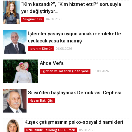
“Kim kazandı?”, “Kim hizmet etti?” sorusuyla
yer değiştiriyor…
06.08.2026
Sevginar Sali
İşlemler yasaya uygun ancak memlekette
uyulacak yasa kalmamış
06.08.2026
İbrahim Kömür
Ahde Vefa
05.08.2026
Eğitmen ve Yazar Nagihan Şanlı
Silivri'den başlayacak Demokrasi Cephesi
Hasan Baki Çifçi
Kuşak çatışmasının psiko-sosyal dinamikleri
05.08.2026
Uzm. Klinik Psikolog Gül Dümen