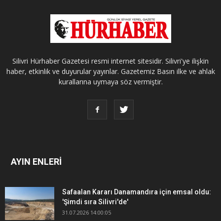
Silivri Hürhaber Gazetesi resmi internet sitesidir. Silivri'ye ilişkin
haber, etkinlik ve duyurular yayınlar. Gazetemiz Basın ilke ve ahlak
kurallarına uymaya söz vermiştir.
AYIN ENLERİ
Safaalan Kararı Danamandıra için emsal oldu:
'Şimdi sıra Silivri'de'
31.07.2026 14:00:05