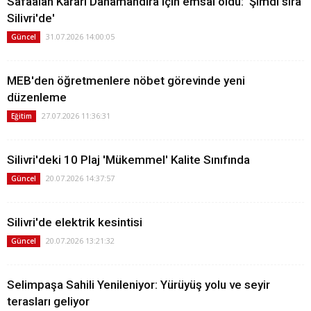
Safaalan Kararı Danamandıra için emsal oldu: 'Şimdi sıra
Silivri'de'
31.07.2026 14:00:05
Güncel
MEB'den öğretmenlere nöbet görevinde yeni
düzenleme
27.07.2026 11:36:31
Eğitim
Silivri'deki 10 Plaj 'Mükemmel' Kalite Sınıfında
20.07.2026 14:37:57
Güncel
Silivri'de elektrik kesintisi
20.07.2026 13:21:32
Güncel
Selimpaşa Sahili Yenileniyor: Yürüyüş yolu ve seyir
terasları geliyor