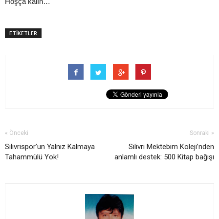
Hoşça kalın…
ETİKETLER
« Önceki
Sonraki »
Silivrispor’un Yalnız Kalmaya
Silivri Mektebim Koleji’nden
Tahammülü Yok!
anlamlı destek: 500 Kitap bağışı