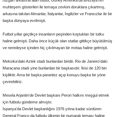
rüzgarı arkasına alan futbol, Güney Amerika'da Brezilya'nın
muhteşem gösterileri ile temaşa zevkini doruklara çıkartmış,
arkasına takılan Almanlar, İtalyanlar, İngilizler ve Fransızlar ile bir
başka dünyaya evrilmişti.
Futbol yıllar geçtikçe insanların peşinden koştukları bir tutku
haline gelmişti. Daha önce küçük olan statlar gittikçe büyütülmüş
ve neredeyse içinden hiç çıkılmayan bir metaa haline gelmişti.
Meksika'daki Aztek stadı bunlardan biridir. Rio de Janeiro'daki
Maracana stadı yine bunlardan bir başkasıdır. İkisi de 120 bin
kişiliktir. Ama bir başka parantez açıp konuyu başka bir yöne
çevirebiliriz.
Mesela Arjantin'de Devlet başkanı Peron halkını meşgul etmek
için futbolu gündeme almıştır.
İspanya'da Devlet başkanlığını 1976 yılına kadar sürdüren
General Franco da futbolu ülkenin bir numaralı teması haline