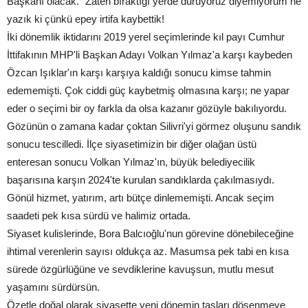
Başkanı olacak.” Zaten bıraktığı yerde duruyoruz diyemiyorum ne
yazık ki çünkü epey irtifa kaybettik!
İki dönemlik iktidarını 2019 yerel seçimlerinde kıl payı Cumhur
İttifakının MHP'li Başkan Adayı Volkan Yılmaz'a karşı kaybeden
Özcan Işıklar'ın karşı karşıya kaldığı sonucu kimse tahmin
edememişti. Çok ciddi güç kaybetmiş olmasına karşı; ne yapar
eder o seçimi bir oy farkla da olsa kazanır gözüyle bakılıyordu.
Gözünün o zamana kadar çoktan Silivri'yi görmez oluşunu sandık
sonucu tescilledi. İlçe siyasetimizin bir diğer olağan üstü
enteresan sonucu Volkan Yılmaz'ın, büyük belediyecilik
başarısına karşın 2024'te kurulan sandıklarda çakılmasıydı.
Gönül hizmet, yatırım, artı bütçe dinlememişti. Ancak seçim
saadeti pek kısa sürdü ve halimiz ortada.
Siyaset kulislerinde, Bora Balcıoğlu'nun görevine dönebileceğine
ihtimal verenlerin sayısı oldukça az. Masumsa pek tabi en kısa
sürede özgürlüğüne ve sevdiklerine kavuşsun, mutlu mesut
yaşamını sürdürsün.
Özetle doğal olarak siyasette yeni dönemin taşları döşenmeye