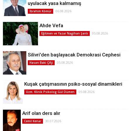
uyulacak yasa kalmamış
06.08.2026
İbrahim Kömür
Ahde Vefa
05.08.2026
Eğitmen ve Yazar Nagihan Şanlı
Silivri'den başlayacak Demokrasi Cephesi
05.08.2026
Hasan Baki Çifçi
Kuşak çatışmasının psiko-sosyal dinamikleri
05.08.2026
Uzm. Klinik Psikolog Gül Dümen
Arif olan ders alır
30.07.2026
Cemil Kenar