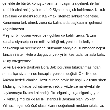
genelde de büyük konuştuklarımızın başımıza gelmek ile ilgili
kötü bir alışkanlığı yok mudur? Siyaset boşluk kaldırmaz. Koltuk
savaşları da meşhurdur. Kalkmak istemez sahipleri genelde.
Konumunu terk etmek zorunda kalınca da başkasının gelmesi
kaçınılmazdır.
Meşhur bir iddiam vardır pek çokları da katılır gerçi: “Bizim
kasaba siyasetçilerine milletvekilliği mi, yeniden belediye
başkanlığı mı seçeneklerini sunsanız saniye düşünmeden hepsi
ikincisini ister. Hele o duyguyu, yetkiyi bir kez tadanlar asla kolay
kolay vazgeçmez.”
Silivri Belediye Başkanı Bora Balcıoğlu'nun tutuklanmasından
sonra ilçe siyasetinde hesaplar yeniden değişti. Özellikle de
Ankara hedefli olanlar. Hazır burada böyle bir boşluk oluşmuşken
iktidar için o kadar yol gitmeye, yetkiyi yüzlerce milletvekili ile
paylaşmaya lüzum kalmadığı fikri olgunlaştıkça olgunlaşıyor.
İki yıldır, şimdi bir de MHP İstanbul İl Başkanı olan, Volkan
Yılmaz'ın geri dönüşü olasılıklarını değerlendirmekten sıkılanlar,