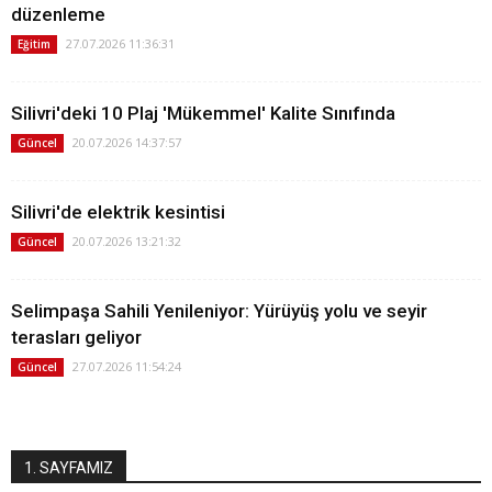
düzenleme
27.07.2026 11:36:31
Eğitim
Silivri'deki 10 Plaj 'Mükemmel' Kalite Sınıfında
20.07.2026 14:37:57
Güncel
Silivri'de elektrik kesintisi
20.07.2026 13:21:32
Güncel
Selimpaşa Sahili Yenileniyor: Yürüyüş yolu ve seyir
terasları geliyor
27.07.2026 11:54:24
Güncel
1. SAYFAMIZ