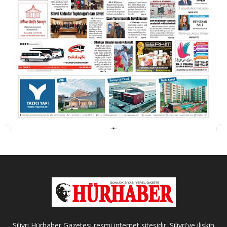
Silivri Hürhaber Gazetesi resmi internet sitesidir. Silivri'ye ilişkin