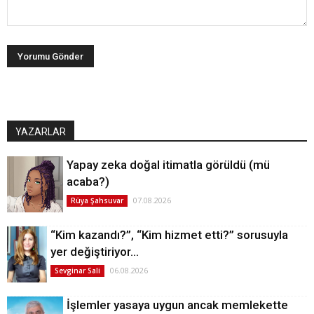
YAZARLAR
Yapay zeka doğal itimatla görüldü (mü
acaba?)
07.08.2026
Rüya Şahsuvar
“Kim kazandı?”, “Kim hizmet etti?” sorusuyla
yer değiştiriyor…
06.08.2026
Sevginar Sali
İşlemler yasaya uygun ancak memlekette