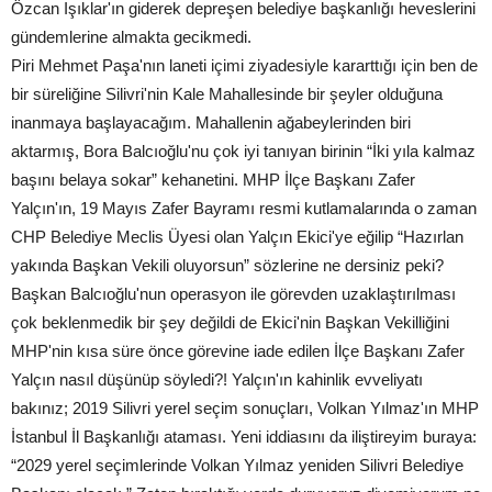
Özcan Işıklar'ın giderek depreşen belediye başkanlığı heveslerini
gündemlerine almakta gecikmedi.
Piri Mehmet Paşa'nın laneti içimi ziyadesiyle kararttığı için ben de
bir süreliğine Silivri'nin Kale Mahallesinde bir şeyler olduğuna
inanmaya başlayacağım. Mahallenin ağabeylerinden biri
aktarmış, Bora Balcıoğlu'nu çok iyi tanıyan birinin “İki yıla kalmaz
başını belaya sokar” kehanetini. MHP İlçe Başkanı Zafer
Yalçın'ın, 19 Mayıs Zafer Bayramı resmi kutlamalarında o zaman
CHP Belediye Meclis Üyesi olan Yalçın Ekici'ye eğilip “Hazırlan
yakında Başkan Vekili oluyorsun” sözlerine ne dersiniz peki?
Başkan Balcıoğlu'nun operasyon ile görevden uzaklaştırılması
çok beklenmedik bir şey değildi de Ekici'nin Başkan Vekilliğini
MHP'nin kısa süre önce görevine iade edilen İlçe Başkanı Zafer
Yalçın nasıl düşünüp söyledi?! Yalçın'ın kahinlik evveliyatı
bakınız; 2019 Silivri yerel seçim sonuçları, Volkan Yılmaz'ın MHP
İstanbul İl Başkanlığı ataması. Yeni iddiasını da iliştireyim buraya:
“2029 yerel seçimlerinde Volkan Yılmaz yeniden Silivri Belediye