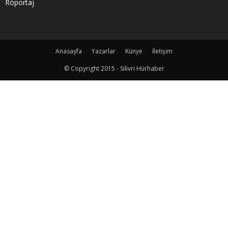
Röportaj
Anasayfa
Yazarlar
Künye
İletişim
© Copyright 2015 - Silivri Hürhaber