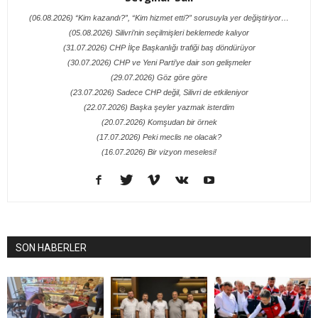
(06.08.2026) “Kim kazandı?”, “Kim hizmet etti?” sorusuyla yer değiştiriyor…
(05.08.2026) Silivri’nin seçilmişleri beklemede kalıyor
(31.07.2026) CHP İlçe Başkanlığı trafiği baş döndürüyor
(30.07.2026) CHP ve Yeni Parti’ye dair son gelişmeler
(29.07.2026) Göz göre göre
(23.07.2026) Sadece CHP değil, Silivri de etkileniyor
(22.07.2026) Başka şeyler yazmak isterdim
(20.07.2026) Komşudan bir örnek
(17.07.2026) Peki meclis ne olacak?
(16.07.2026) Bir vizyon meselesi!
SON HABERLER