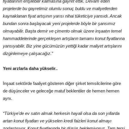
fiyatlarının erişilebilir kalmasına gayret ettik. Devam eden
projelerde bu gayretimiz olumlu sonuç buldu ve maliyetlerden
kaynaklanan fiyat artışının yarısı nihai tüketiciye yansıdı. Ancak
bundan sonra başlayacak yeni projelerde böyle bir şansımız
olmayabilir. Başta demir ve çimento olmak üzere inşaatın temel
hammaddelerinde gerçekleşen artışların tamamı konut fiyatlarına
yansıyabilir. Biz yine gücümüzün yettiği kadar maliyet artışlarını
dizginlemeye çalışacağız.”
Yeni arzlarla daha yükselir..
İnşaat sektörde faaliyet gösteren diğer şirket temsilcilerine göre
de düşünceler ve geleceğe matuf beklentiler de hemen hemen
aynı.
“Türkiye'de ev satın almak herkesin hayali olsa da son yıllarda
artan konut fiyatları ve yükselen kredi faizleri konut almayı
zorlaştırıyor. Konut fiyatlarında bir düşüş beklemiyoruz. Tam tersi