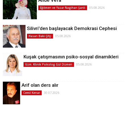
05.08.2026
Eğitmen ve Yazar Nagihan Şanlı
Silivri'den başlayacak Demokrasi Cephesi
05.08.2026
Hasan Baki Çifçi
Kuşak çatışmasının psiko-sosyal dinamikleri
05.08.2026
Uzm. Klinik Psikolog Gül Dümen
Arif olan ders alır
30.07.2026
Cemil Kenar