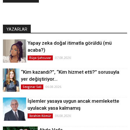
YAZARLAR
Yapay zeka doğal itimatla görüldü (mü
acaba?)
07.08.2026
Rüya Şahsuvar
“Kim kazandı?”, “Kim hizmet etti?” sorusuyla
yer değiştiriyor…
06.08.2026
Sevginar Sali
İşlemler yasaya uygun ancak memlekette
uyulacak yasa kalmamış
06.08.2026
İbrahim Kömür
Ahde Vefa