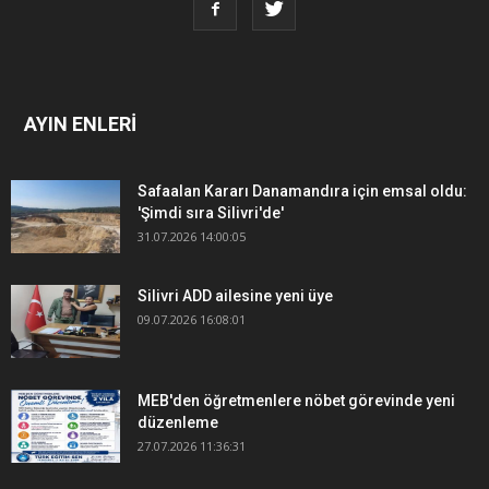
AYIN ENLERİ
Safaalan Kararı Danamandıra için emsal oldu:
'Şimdi sıra Silivri'de'
31.07.2026 14:00:05
Silivri ADD ailesine yeni üye
09.07.2026 16:08:01
MEB'den öğretmenlere nöbet görevinde yeni
düzenleme
27.07.2026 11:36:31