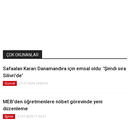
ÇOK OKUNANLAR
Safaalan Kararı Danamandıra için emsal oldu: 'Şimdi sıra
Silivri'de'
31.07.2026 14:00:05
Güncel
MEB'den öğretmenlere nöbet görevinde yeni
düzenleme
27.07.2026 11:36:31
Eğitim