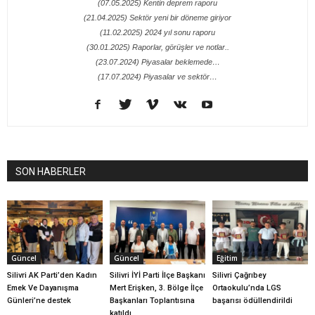
(07.05.2025) Kentin deprem raporu
(21.04.2025) Sektör yeni bir döneme giriyor
(11.02.2025) 2024 yıl sonu raporu
(30.01.2025) Raporlar, görüşler ve notlar..
(23.07.2024) Piyasalar beklemede…
(17.07.2024) Piyasalar ve sektör…
SON HABERLER
Güncel
Güncel
Eğitim
Silivri AK Parti’den Kadın
Silivri İYİ Parti İlçe Başkanı
Silivri Çağrıbey
Emek Ve Dayanışma
Mert Erişken, 3. Bölge İlçe
Ortaokulu’nda LGS
Günleri’ne destek
Başkanları Toplantısına
başarısı ödüllendirildi
katıldı