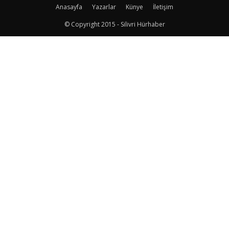
Anasayfa
Yazarlar
Künye
İletişim
© Copyright 2015 - Silivri Hürhaber